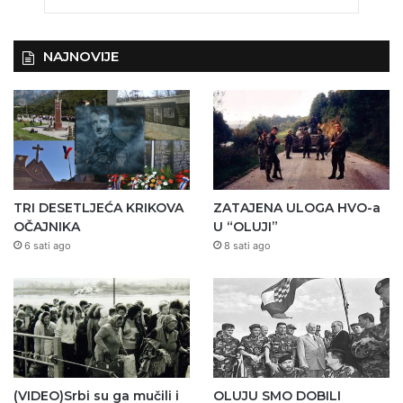
NAJNOVIJE
TRI DESETLJEĆA KRIKOVA
ZATAJENA ULOGA HVO-a
OČAJNIKA
U “OLUJI”
6 sati ago
8 sati ago
(VIDEO)Srbi su ga mučili i
OLUJU SMO DOBILI