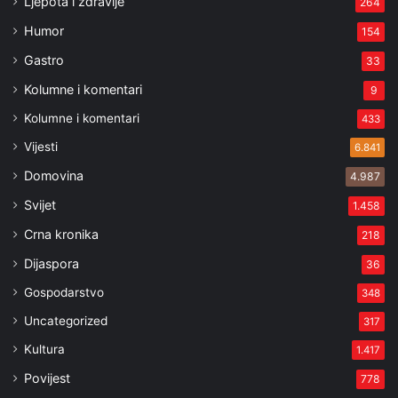
Ljepota i zdravlje
264
Humor
154
Gastro
33
Kolumne i komentari
9
Kolumne i komentari
433
Vijesti
6.841
Domovina
4.987
Svijet
1.458
Crna kronika
218
Dijaspora
36
Gospodarstvo
348
Uncategorized
317
Kultura
1.417
Povijest
778