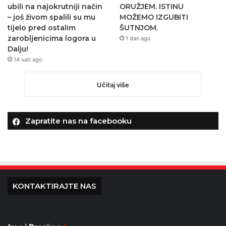
ubili na najokrutniji način
ORUŽJEM. ISTINU
– još živom spalili su mu
MOŽEMO IZGUBITI
tijelo pred ostalim
ŠUTNJOM.
zarobljenicima logora u
1 dan ago
Dalju!
14 sati ago
Učitaj više
Zapratite nas na facebooku
KONTAKTIRAJTE NAS