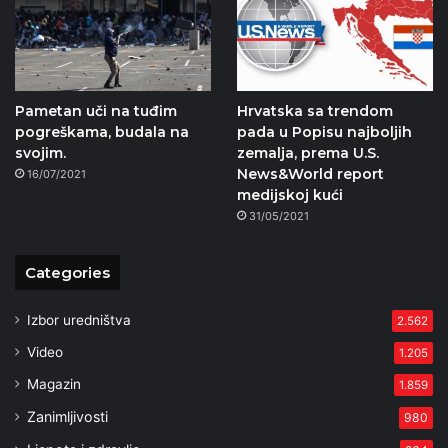
Pametan uči na tuđim
Hrvatska sa trendom
pogreškama, budala na
pada u Popisu najboljih
svojim.
zemalja, prema U.S.
News&World report
16/07/2021
medijskoj kući
31/05/2021
Categories
Izbor uredništva
2.562
Video
1.205
Magazin
1.859
Zanimljivosti
980