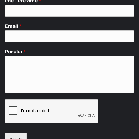
Ime i Prezime
*
Email
*
Poruka
*