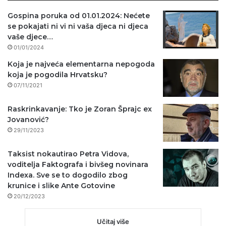
Gospina poruka od 01.01.2024: Nećete
se pokajati ni vi ni vaša djeca ni djeca
vaše djece…
01/01/2024
Koja je najveća elementarna nepogoda
koja je pogodila Hrvatsku?
07/11/2021
Raskrinkavanje: Tko je Zoran Šprajc ex
Jovanović?
29/11/2023
Taksist nokautirao Petra Vidova,
voditelja Faktografa i bivšeg novinara
Indexa. Sve se to dogodilo zbog
krunice i slike Ante Gotovine
20/12/2023
Učitaj više