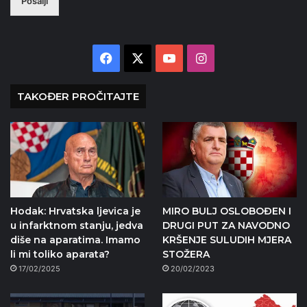
Pošalji
Facebook
X
YouTube
Instagram
TAKOĐER PROČITAJTE
Hodak: Hrvatska ljevica je
MIRO BULJ OSLOBOĐEN I
u infarktnom stanju, jedva
DRUGI PUT ZA NAVODNO
diše na aparatima. Imamo
KRŠENJE SULUDIH MJERA
li mi toliko aparata?
STOŽERA
17/02/2025
20/02/2023