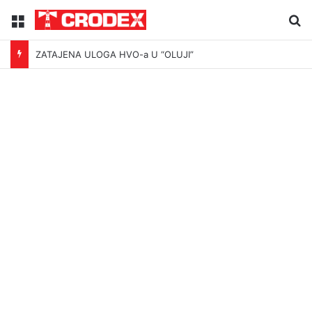
Menu
Tr
ZATAJENA ULOGA HVO-a U “OLUJI”