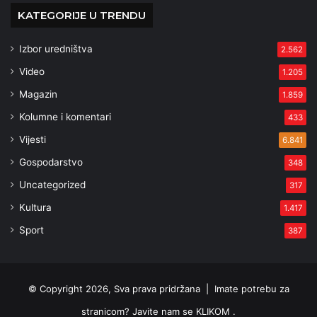
KATEGORIJE U TRENDU
Izbor uredništva
2.562
Video
1.205
Magazin
1.859
Kolumne i komentari
433
Vijesti
6.841
Gospodarstvo
348
Uncategorized
317
Kultura
1.417
Sport
387
© Copyright 2026, Sva prava pridržana |
Imate potrebu za
stranicom? Javite nam se KLIKOM .