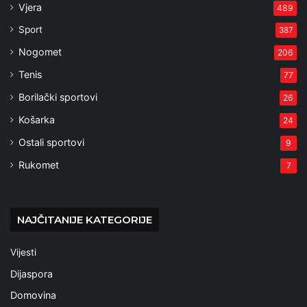
Vjera
489
Sport
387
Nogomet
206
Tenis
77
Borilački sportovi
26
Košarka
24
Ostali sportovi
9
Rukomet
7
NAJČITANIJE KATEGORIJE
Vijesti
Dijaspora
Domovina