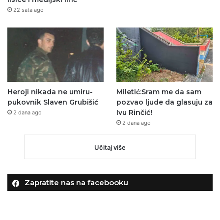
22 sata ago
Heroji nikada ne umiru-
Miletić:Sram me da sam
pukovnik Slaven Grubišić
pozvao ljude da glasuju za
Ivu Rinčić!
2 dana ago
2 dana ago
Učitaj više
Zapratite nas na facebooku