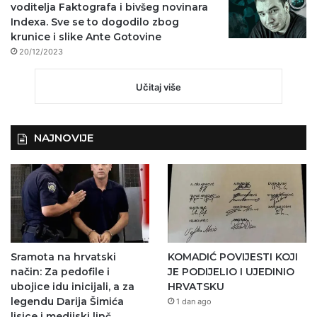
voditelja Faktografa i bivšeg novinara
Indexa. Sve se to dogodilo zbog
krunice i slike Ante Gotovine
20/12/2023
Učitaj više
NAJNOVIJE
Sramota na hrvatski
KOMADIĆ POVIJESTI KOJI
način: Za pedofile i
JE PODIJELIO I UJEDINIO
ubojice idu inicijali, a za
HRVATSKU
legendu Darija Šimića
1 dan ago
lisice i medijski linč