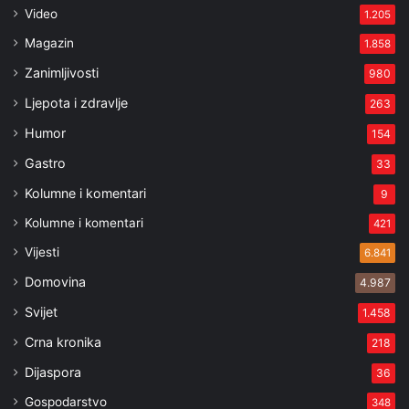
Video
1.205
Magazin
1.858
Zanimljivosti
980
Ljepota i zdravlje
263
Humor
154
Gastro
33
Kolumne i komentari
9
Kolumne i komentari
421
Vijesti
6.841
Domovina
4.987
Svijet
1.458
Crna kronika
218
Dijaspora
36
Gospodarstvo
348