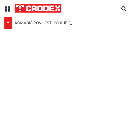
Menu
Tr
KOMADIĆ POVIJESTI KOJI JE PODIJELIO I UJEDINIO HRVATSKU