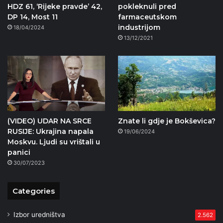
HDZ 61, ‘Rijeke pravde’ 42,
pokleknuli pred
DP 14, Most 11
farmaceutskom
industrijom
18/04/2024
13/12/2021
(VIDEO) UDAR NA SRCE
Znate li gdje je Bokševica?
RUSIJE: Ukrajina napala
19/06/2024
Moskvu. Ljudi su vrištali u
panici
30/07/2023
Categories
Izbor uredništva
2.562