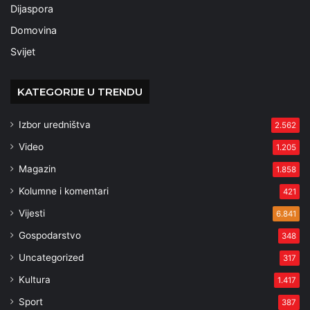
Dijaspora
Domovina
Svijet
KATEGORIJE U TRENDU
Izbor uredništva
2.562
Video
1.205
Magazin
1.858
Kolumne i komentari
421
Vijesti
6.841
Gospodarstvo
348
Uncategorized
317
Kultura
1.417
Sport
387