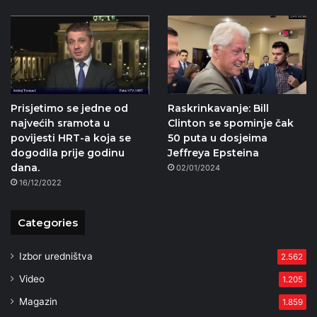
Prisjetimo se jedne od
Raskrinkavanje: Bill
najvećih sramota u
Clinton se spominje čak
povijesti HRT-a koja se
50 puta u dosjeima
dogodila prije godinu
Jeffreya Epsteina
dana.
02/01/2024
16/12/2022
Categories
Izbor uredništva
2.562
Video
1.205
Magazin
1.859