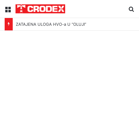
Menu
Tr
ZATAJENA ULOGA HVO-a U “OLUJI”