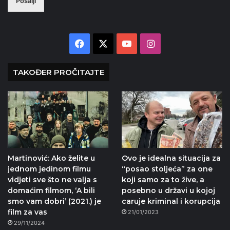
Pošalji
Facebook
X
YouTube
Instagram
TAKOĐER PROČITAJTE
Martinović: Ako želite u
Ovo je idealna situacija za
jednom jedinom filmu
“posao stoljeća” za one
vidjeti sve što ne valja s
koji samo za to žive, a
domaćim filmom, ‘A bili
posebno u državi u kojoj
smo vam dobri’ (2021.) je
caruje kriminal i korupcija
film za vas
21/01/2023
29/11/2024