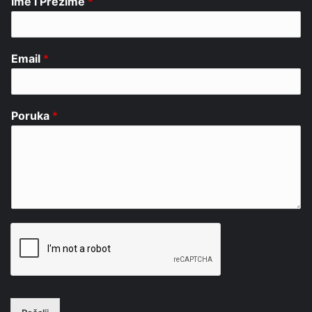
Ime i Prezime
*
Email
*
Poruka
*