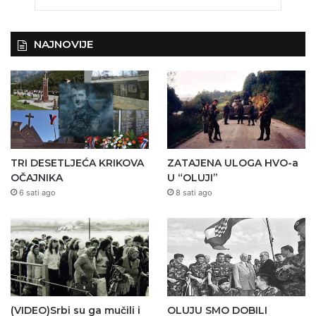
NAJNOVIJE
TRI DESETLJEĆA KRIKOVA
ZATAJENA ULOGA HVO-a
OČAJNIKA
U “OLUJI”
6 sati ago
8 sati ago
(VIDEO)Srbi su ga mučili i
OLUJU SMO DOBILI