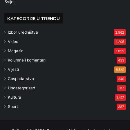
Svijet
KATEGORIJE U TRENDU
Izbor uredništva
2.562
Video
1.205
Magazin
1.859
Kolumne i komentari
433
Vijesti
6.841
Gospodarstvo
348
Uncategorized
317
Kultura
1.417
Sport
387