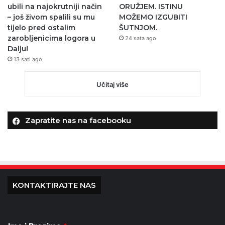
ubili na najokrutniji način
ORUŽJEM. ISTINU
– još živom spalili su mu
MOŽEMO IZGUBITI
tijelo pred ostalim
ŠUTNJOM.
zarobljenicima logora u
24 sata ago
Dalju!
13 sati ago
Učitaj više
Zapratite nas na facebooku
KONTAKTIRAJTE NAS