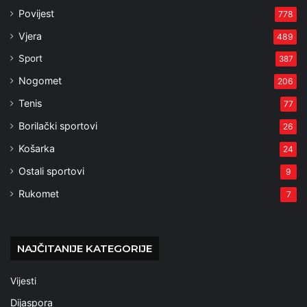
Povijest
778
Vjera
489
Sport
387
Nogomet
206
Tenis
77
Borilački sportovi
26
Košarka
24
Ostali sportovi
9
Rukomet
7
NAJČITANIJE KATEGORIJE
Vijesti
Dijaspora