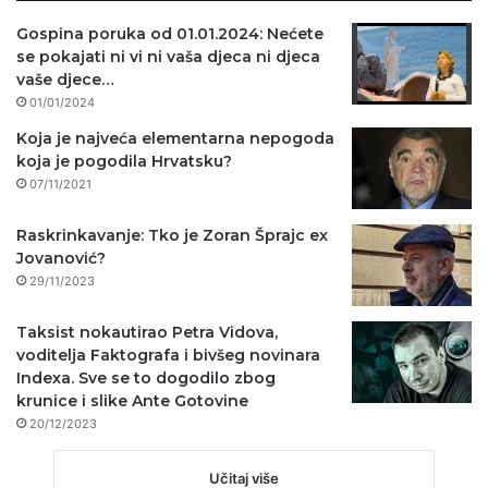
Gospina poruka od 01.01.2024: Nećete
se pokajati ni vi ni vaša djeca ni djeca
vaše djece…
01/01/2024
Koja je najveća elementarna nepogoda
koja je pogodila Hrvatsku?
07/11/2021
Raskrinkavanje: Tko je Zoran Šprajc ex
Jovanović?
29/11/2023
Taksist nokautirao Petra Vidova,
voditelja Faktografa i bivšeg novinara
Indexa. Sve se to dogodilo zbog
krunice i slike Ante Gotovine
20/12/2023
Učitaj više