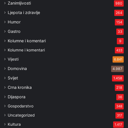
Zanimljivosti
980
Ljepota i zdravlje
264
Humor
154
Gastro
33
Kolumne i komentari
9
Kolumne i komentari
433
Vijesti
6.841
Domovina
4.987
Svijet
1.458
Crna kronika
218
Dijaspora
36
Gospodarstvo
348
Uncategorized
317
Kultura
1.417