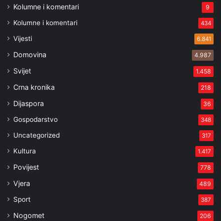
Kolumne i komentari
9
Kolumne i komentari
434
Vijesti
6.841
Domovina
4.987
Svijet
1.458
Crna kronika
218
Dijaspora
36
Gospodarstvo
348
Uncategorized
317
Kultura
1.417
Povijest
778
Vjera
489
Sport
387
Nogomet
206