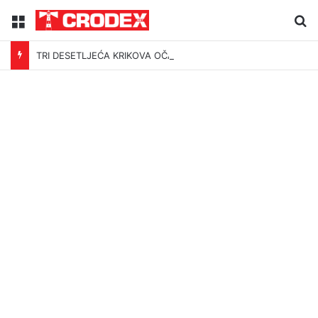
Menu
Tr
TRI DESETLJEĆA KRIKOVA OČAJNIKA