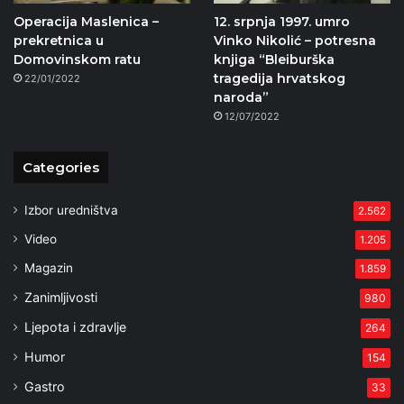
Operacija Maslenica –
12. srpnja 1997. umro
prekretnica u
Vinko Nikolić – potresna
Domovinskom ratu
knjiga “Bleiburška
tragedija hrvatskog
22/01/2022
naroda”
12/07/2022
Categories
Izbor uredništva
2.562
Video
1.205
Magazin
1.859
Zanimljivosti
980
Ljepota i zdravlje
264
Humor
154
Gastro
33