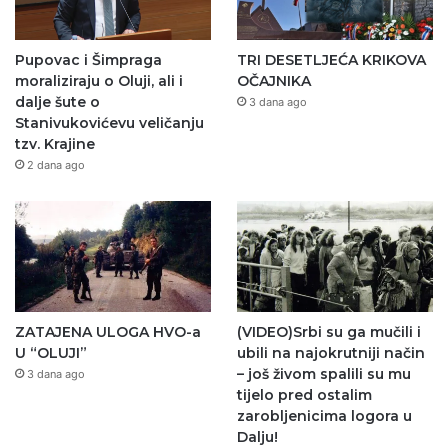
Pupovac i Šimpraga
TRI DESETLJEĆA KRIKOVA
moraliziraju o Oluji, ali i
OČAJNIKA
dalje šute o
3 dana ago
Stanivukovićevu veličanju
tzv. Krajine
2 dana ago
ZATAJENA ULOGA HVO-a
(VIDEO)Srbi su ga mučili i
U “OLUJI”
ubili na najokrutniji način
– još živom spalili su mu
3 dana ago
tijelo pred ostalim
zarobljenicima logora u
Dalju!