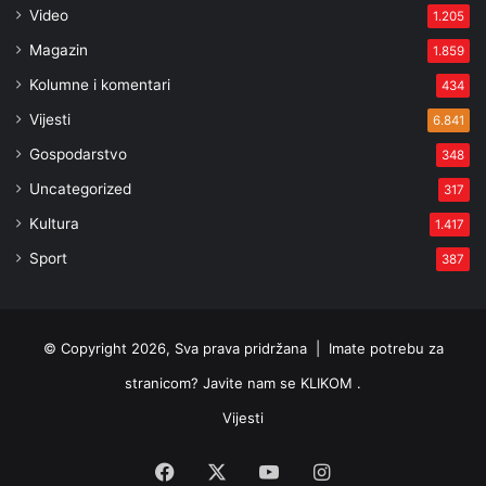
Video
1.205
Magazin
1.859
Kolumne i komentari
434
Vijesti
6.841
Gospodarstvo
348
Uncategorized
317
Kultura
1.417
Sport
387
© Copyright 2026, Sva prava pridržana |
Imate potrebu za
stranicom? Javite nam se KLIKOM .
Vijesti
Facebook
X
YouTube
Instagram