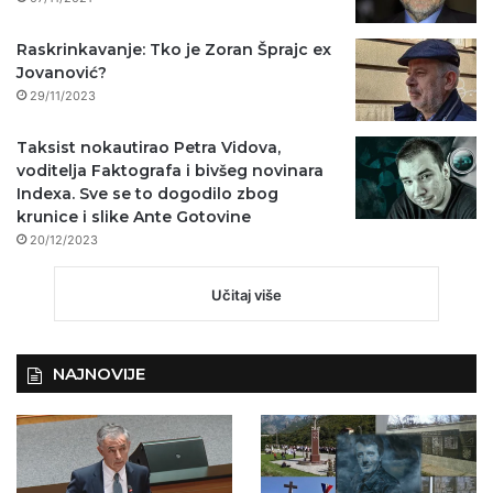
Raskrinkavanje: Tko je Zoran Šprajc ex
Jovanović?
29/11/2023
Taksist nokautirao Petra Vidova,
voditelja Faktografa i bivšeg novinara
Indexa. Sve se to dogodilo zbog
krunice i slike Ante Gotovine
20/12/2023
Učitaj više
NAJNOVIJE