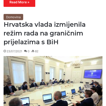
Read More »
Domovina
Hrvatska vlada izmijenila
režim rada na graničnim
prijelazima s BiH
23/07/2021
0
82