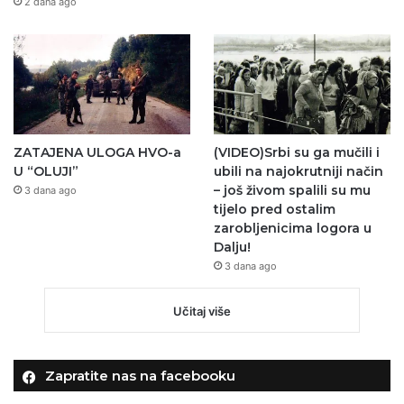
2 dana ago
ZATAJENA ULOGA HVO-a
(VIDEO)Srbi su ga mučili i
U “OLUJI”
ubili na najokrutniji način
– još živom spalili su mu
3 dana ago
tijelo pred ostalim
zarobljenicima logora u
Dalju!
3 dana ago
Učitaj više
Zapratite nas na facebooku