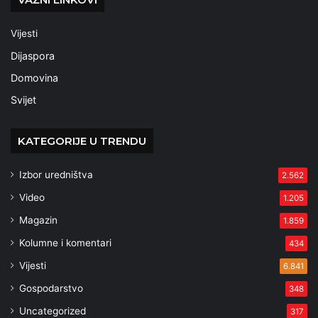
Vijesti
Dijaspora
Domovina
Svijet
KATEGORIJE U TRENDU
Izbor uredništva
2.562
Video
1.205
Magazin
1.859
Kolumne i komentari
434
Vijesti
6.841
Gospodarstvo
348
Uncategorized
317