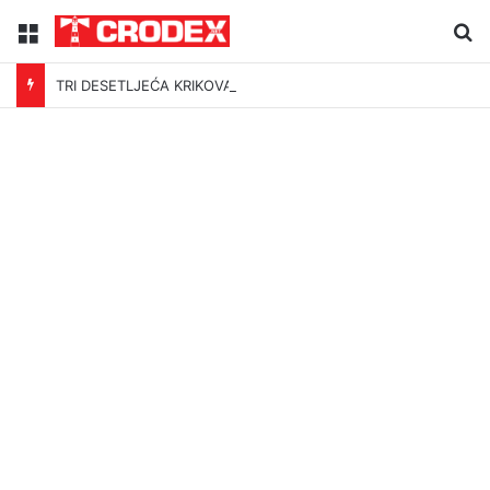
Menu
Tr
TRI DESETLJEĆA KRIKOVA OČAJNIKA