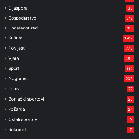
Dijaspora
36
Gospodarstvo
348
Uncategorized
317
Kultura
1.417
Povijest
778
Vjera
489
Sport
387
Nogomet
206
Tenis
77
Borilački sportovi
26
Košarka
24
Ostali sportovi
9
Rukomet
7