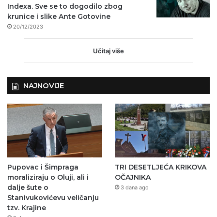
Indexa. Sve se to dogodilo zbog
krunice i slike Ante Gotovine
20/12/2023
Učitaj više
NAJNOVIJE
Pupovac i Šimpraga
TRI DESETLJEĆA KRIKOVA
moraliziraju o Oluji, ali i
OČAJNIKA
dalje šute o
3 dana ago
Stanivukovićevu veličanju
tzv. Krajine