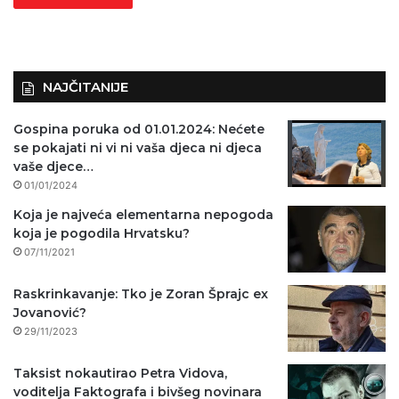
NAJČITANIJE
Gospina poruka od 01.01.2024: Nećete
se pokajati ni vi ni vaša djeca ni djeca
vaše djece…
01/01/2024
Koja je najveća elementarna nepogoda
koja je pogodila Hrvatsku?
07/11/2021
Raskrinkavanje: Tko je Zoran Šprajc ex
Jovanović?
29/11/2023
Taksist nokautirao Petra Vidova,
voditelja Faktografa i bivšeg novinara