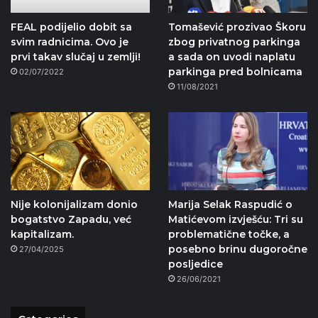
FEAL podijelio dobit sa
Tomašević prozivao Škoru
svim radnicima. Ovo je
zbog privatnog parkinga
prvi takav slučaj u zemlji!
a sada on uvodi naplatu
parkinga pred bolnicama
02/07/2022
11/08/2021
Nije kolonijalizam donio
Marija Selak Raspudić o
bogatstvo Zapadu, već
Matićevom izvješću: Tri su
kapitalizam.
problematične točke, a
posebno brinu dugoročne
27/04/2025
posljedice
26/06/2021