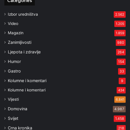
Categories
Izbor uredništva
2.562
Video
1.205
Magazin
1.859
Zanimljivosti
980
Ljepota i zdravlje
264
Humor
154
Gastro
33
Kolumne i komentari
9
Kolumne i komentari
434
Vijesti
6.841
Domovina
4.987
Svijet
1.458
Crna kronika
218