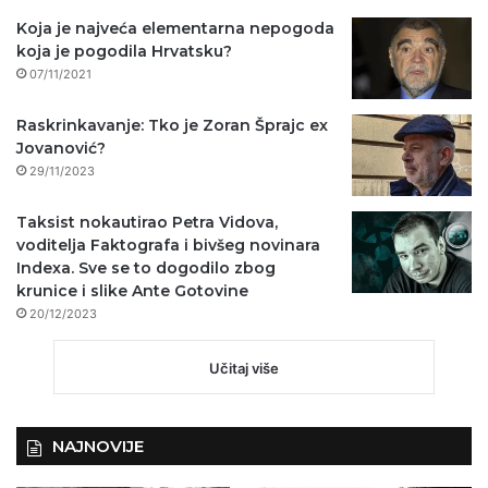
Koja je najveća elementarna nepogoda
koja je pogodila Hrvatsku?
07/11/2021
Raskrinkavanje: Tko je Zoran Šprajc ex
Jovanović?
29/11/2023
Taksist nokautirao Petra Vidova,
voditelja Faktografa i bivšeg novinara
Indexa. Sve se to dogodilo zbog
krunice i slike Ante Gotovine
20/12/2023
Učitaj više
NAJNOVIJE