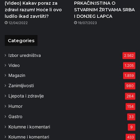
(Video) Kakav poraz za
PRKAČIN:ISTINA O
zdravi razum! Hoće li ovo
STVARNIM ŽRTVAMA SRBA
ludilo ikad završiti?
I DONJEG LAPCA
12/04/2022
19/07/2023
Categories
Izbor uredništva
2.562
Video
1.205
Magazin
1.859
Zanimljivosti
980
Ljepota i zdravlje
264
Humor
154
Gastro
33
Kolumne i komentari
9
Kolumne i komentari
433