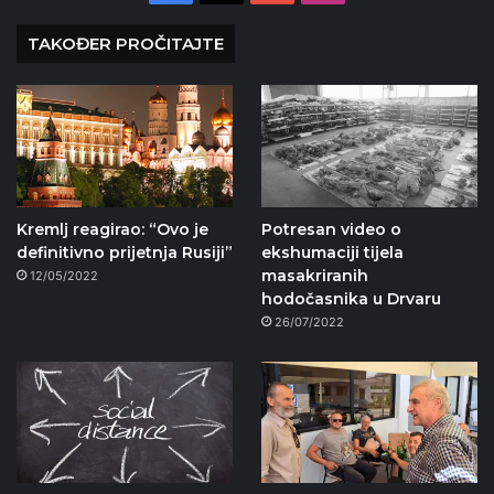
TAKOĐER PROČITAJTE
Kremlj reagirao: “Ovo je
Potresan video o
definitivno prijetnja Rusiji”
ekshumaciji tijela
masakriranih
12/05/2022
hodočasnika u Drvaru
26/07/2022