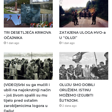
TRI DESETLJEĆA KRIKOVA
ZATAJENA ULOGA HVO-a
OČAJNIKA
U “OLUJI”
1 dan ago
1 dan ago
(VIDEO)Srbi su ga mučili i
OLUJU SMO DOBILI
ubili na najokrutniji način
ORUŽJEM. ISTINU
– još živom spalili su mu
MOŽEMO IZGUBITI
tijelo pred ostalim
ŠUTNJOM.
zarobljenicima logora u
2 dana ago
Dalju!