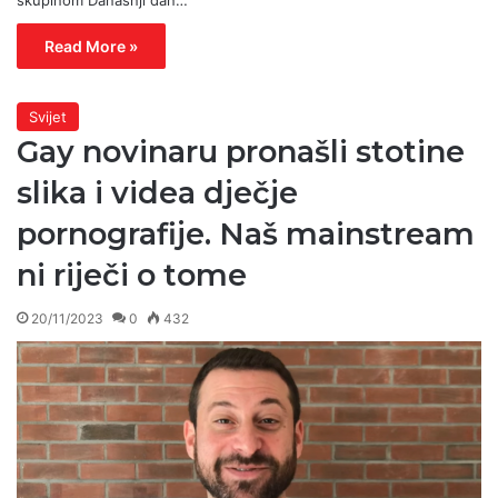
skupinom Današnji dan…
Read More »
Svijet
Gay novinaru pronašli stotine
slika i videa dječje
pornografije. Naš mainstream
ni riječi o tome
20/11/2023
0
432