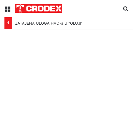
Menu
Tr
ZATAJENA ULOGA HVO-a U “OLUJI”