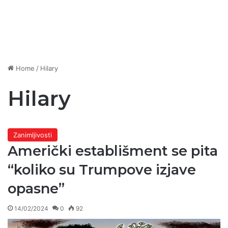
Home
/
Hilary
Hilary
Zanimljivosti
Američki establišment se pita
“koliko su Trumpove izjave
opasne”
14/02/2024
0
92