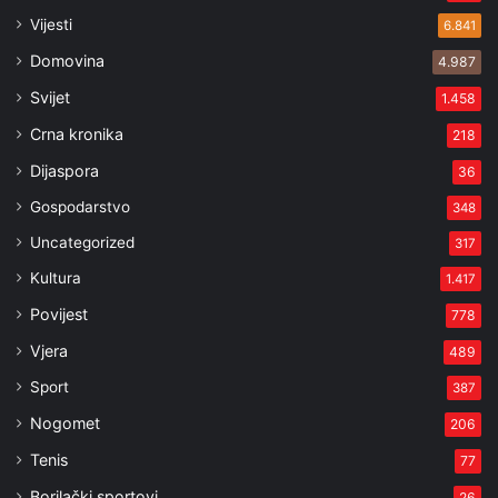
Vijesti
6.841
Domovina
4.987
Svijet
1.458
Crna kronika
218
Dijaspora
36
Gospodarstvo
348
Uncategorized
317
Kultura
1.417
Povijest
778
Vjera
489
Sport
387
Nogomet
206
Tenis
77
Borilački sportovi
26