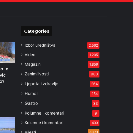
Categories
Izbor uredništva
2.562
Video
1.205
Magazin
1.859
ko je
Zanimljivosti
980
vić
o?
Ljepota i zdravlje
264
5
Humor
154
Gastro
33
Kolumne i komentari
9
Kolumne i komentari
433
Vijesti
6.841