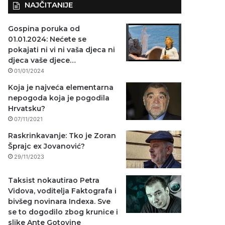
NAJČITANIJE
Gospina poruka od
01.01.2024: Nećete se
pokajati ni vi ni vaša djeca ni
djeca vaše djece…
01/01/2024
Koja je najveća elementarna
nepogoda koja je pogodila
Hrvatsku?
07/11/2021
Raskrinkavanje: Tko je Zoran
Šprajc ex Jovanović?
29/11/2023
Taksist nokautirao Petra
Vidova, voditelja Faktografa i
bivšeg novinara Indexa. Sve
se to dogodilo zbog krunice i
slike Ante Gotovine