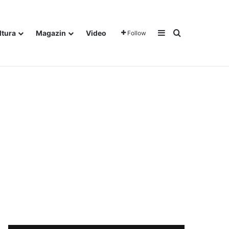
Sidebar
Traži
ltura
Magazin
Video
Follow