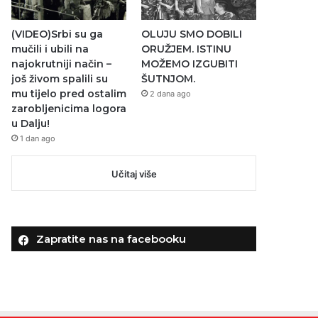
(VIDEO)Srbi su ga
OLUJU SMO DOBILI
mučili i ubili na
ORUŽJEM. ISTINU
najokrutniji način –
MOŽEMO IZGUBITI
još živom spalili su
ŠUTNJOM.
mu tijelo pred ostalim
2 dana ago
zarobljenicima logora
u Dalju!
1 dan ago
Učitaj više
Zapratite nas na facebooku