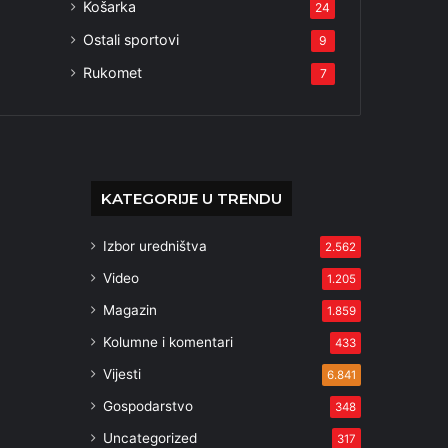
Košarka
24
Ostali sportovi
9
Rukomet
7
KATEGORIJE U TRENDU
Izbor uredništva
2.562
Video
1.205
Magazin
1.859
Kolumne i komentari
433
Vijesti
6.841
Gospodarstvo
348
Uncategorized
317