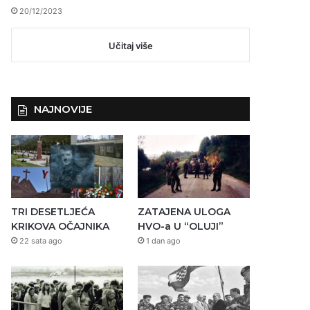
20/12/2023
Učitaj više
NAJNOVIJE
TRI DESETLJEĆA
ZATAJENA ULOGA
KRIKOVA OČAJNIKA
HVO-a U “OLUJI”
22 sata ago
1 dan ago