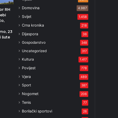
Domovina
4.987
or RH
sebi
Svijet
1.458
to,
Crna kronika
218
vno, 23
Dijaspora
36
i šute
Gospodarstvo
348
Uncategorized
317
Kultura
1.417
Povijest
778
Vjera
489
Sport
387
Nogomet
206
Tenis
77
Borilački sportovi
26