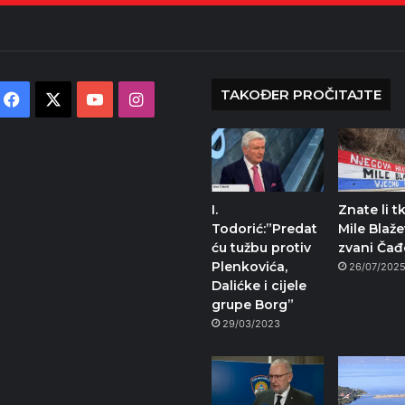
TAKOĐER PROČITAJTE
Facebook
X
YouTube
Instagram
I.
Znate li t
Todorić:”Predat
Mile Blaže
ću tužbu protiv
zvani Čađ
Plenkovića,
26/07/202
Dalićke i cijele
grupe Borg”
29/03/2023