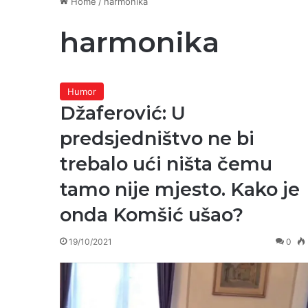
Home
/
harmonika
harmonika
Humor
Džaferović: U
predsjedništvo ne bi
trebalo ući ništa čemu
tamo nije mjesto. Kako je
onda Komšić ušao?
19/10/2021
0