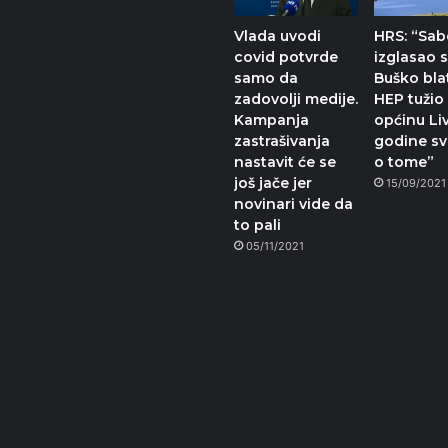
Vlada uvodi
HRS: “Sab
covid potvrde
izglasao 
samo da
Buško bla
zadovolji medije.
HEP tužio
Kampanja
općinu Li
zastrašivanja
godine sv
nastavit će se
o tome”
još jače jer
15/09/2021
novinari vide da
to pali
05/11/2021