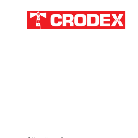
Breaking News
ZATAJENA ULOGA HVO-a U “OLUJI”