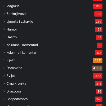
Magazin
1.859
Zanimljivosti
980
Ljepota i zdravlje
264
Humor
154
Gastro
33
Kolumne i komentari
9
Kolumne i komentari
434
Vijesti
6.841
Domovina
4.987
Svijet
1.458
Crna kronika
218
Dijaspora
36
Gospodarstvo
348