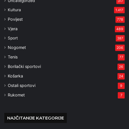
Uncategorized
317
Kultura
1.417
Povijest
778
Vjera
489
Sport
387
Nogomet
206
Tenis
77
Borilački sportovi
26
Košarka
24
Ostali sportovi
9
Rukomet
7
NAJČITANIJE KATEGORIJE