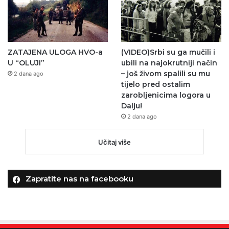
ZATAJENA ULOGA HVO-a
(VIDEO)Srbi su ga mučili i
U “OLUJI”
ubili na najokrutniji način
– još živom spalili su mu
2 dana ago
tijelo pred ostalim
zarobljenicima logora u
Dalju!
2 dana ago
Učitaj više
Zapratite nas na facebooku