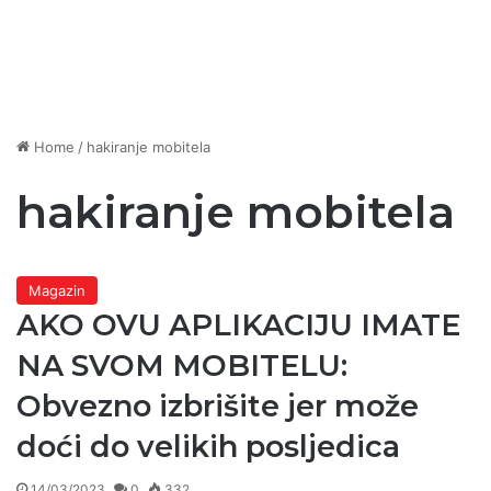
Home
/
hakiranje mobitela
hakiranje mobitela
Magazin
AKO OVU APLIKACIJU IMATE
NA SVOM MOBITELU:
Obvezno izbrišite jer može
doći do velikih posljedica
14/03/2023
0
332