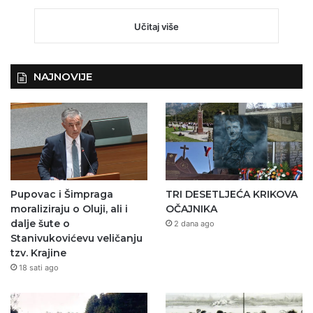
Učitaj više
NAJNOVIJE
Pupovac i Šimpraga
TRI DESETLJEĆA KRIKOVA
moraliziraju o Oluji, ali i
OČAJNIKA
dalje šute o
2 dana ago
Stanivukovićevu veličanju
tzv. Krajine
18 sati ago