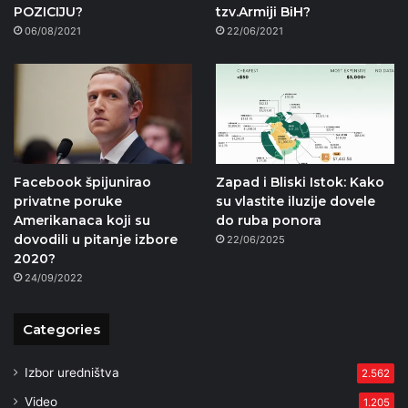
POZICIJU?
tzv.Armiji BiH?
06/08/2021
22/06/2021
Facebook špijunirao
Zapad i Bliski Istok: Kako
privatne poruke
su vlastite iluzije dovele
Amerikanaca koji su
do ruba ponora
dovodili u pitanje izbore
22/06/2025
2020?
24/09/2022
Categories
Izbor uredništva
2.562
Video
1.205