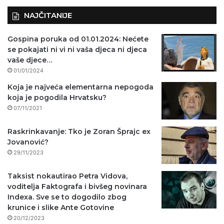
NAJČITANIJE
Gospina poruka od 01.01.2024: Nećete
se pokajati ni vi ni vaša djeca ni djeca
vaše djece…
01/01/2024
Koja je najveća elementarna nepogoda
koja je pogodila Hrvatsku?
07/11/2021
Raskrinkavanje: Tko je Zoran Šprajc ex
Jovanović?
29/11/2023
Taksist nokautirao Petra Vidova,
voditelja Faktografa i bivšeg novinara
Indexa. Sve se to dogodilo zbog
krunice i slike Ante Gotovine
20/12/2023