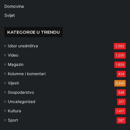
Domovina
Svijet
KATEGORIJE U TRENDU
Izbor uredništva
2.562
Video
1.205
Magazin
1.859
Kolumne i komentari
434
Vijesti
6.841
Gospodarstvo
348
Uncategorized
317
Kultura
1.417
Sport
387