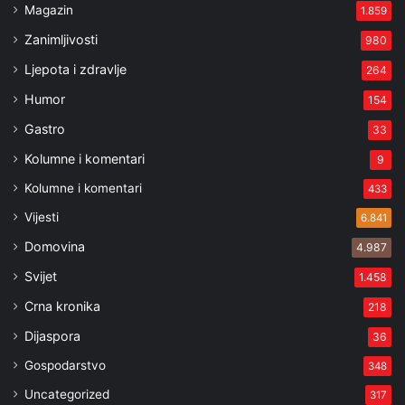
Magazin
1.859
Zanimljivosti
980
Ljepota i zdravlje
264
Humor
154
Gastro
33
Kolumne i komentari
9
Kolumne i komentari
433
Vijesti
6.841
Domovina
4.987
Svijet
1.458
Crna kronika
218
Dijaspora
36
Gospodarstvo
348
Uncategorized
317