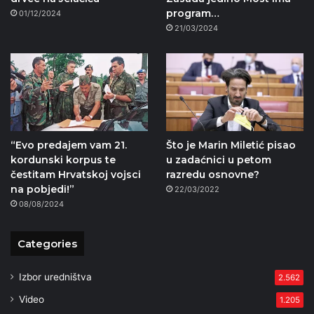
program…
01/12/2024
21/03/2024
“Evo predajem vam 21.
Što je Marin Miletić pisao
kordunski korpus te
u zadaćnici u petom
čestitam Hrvatskoj vojsci
razredu osnovne?
na pobjedi!”
22/03/2022
08/08/2024
Categories
Izbor uredništva
2.562
Video
1.205