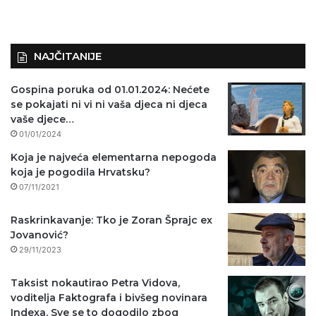
NAJČITANIJE
Gospina poruka od 01.01.2024: Nećete
se pokajati ni vi ni vaša djeca ni djeca
vaše djece…
01/01/2024
Koja je najveća elementarna nepogoda
koja je pogodila Hrvatsku?
07/11/2021
Raskrinkavanje: Tko je Zoran Šprajc ex
Jovanović?
29/11/2023
Taksist nokautirao Petra Vidova,
voditelja Faktografa i bivšeg novinara
Indexa. Sve se to dogodilo zbog