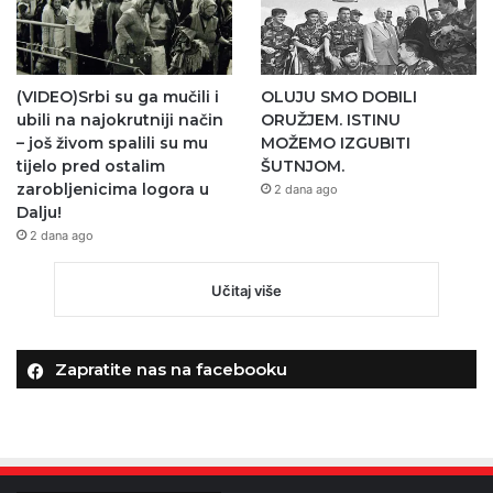
(VIDEO)Srbi su ga mučili i
OLUJU SMO DOBILI
ubili na najokrutniji način
ORUŽJEM. ISTINU
– još živom spalili su mu
MOŽEMO IZGUBITI
tijelo pred ostalim
ŠUTNJOM.
zarobljenicima logora u
2 dana ago
Dalju!
2 dana ago
Učitaj više
Zapratite nas na facebooku