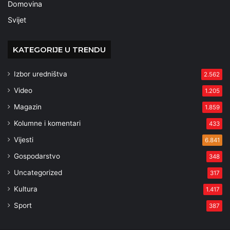
Domovina
Svijet
KATEGORIJE U TRENDU
Izbor uredništva
2.562
Video
1.205
Magazin
1.859
Kolumne i komentari
433
Vijesti
6.841
Gospodarstvo
348
Uncategorized
317
Kultura
1.417
Sport
387