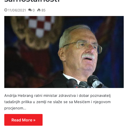
11/06/2021
0
85
Andrija Hebrang ratni ministar zdravstva i dobar poznavatelj
tadašnjih prilika u zemlji ne slaže se sa Mesićem i njegovom
procjenom…
Read More »