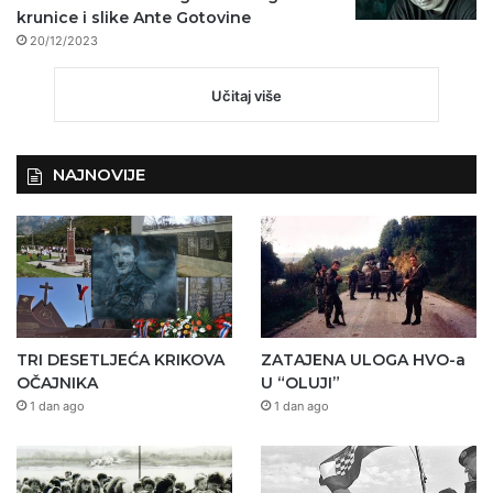
krunice i slike Ante Gotovine
20/12/2023
Učitaj više
NAJNOVIJE
TRI DESETLJEĆA KRIKOVA
ZATAJENA ULOGA HVO-a
OČAJNIKA
U “OLUJI”
1 dan ago
1 dan ago