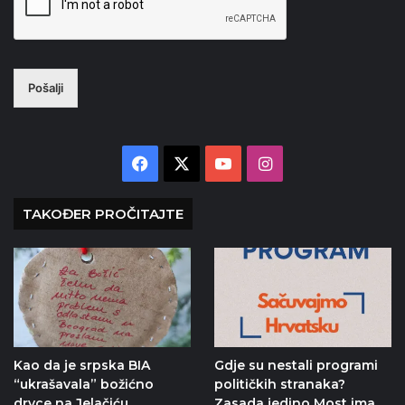
Pošalji
Facebook
X
YouTube
Instagram
TAKOĐER PROČITAJTE
Kao da je srpska BIA
Gdje su nestali programi
“ukrašavala” božićno
političkih stranaka?
drvce na Jelačiću
Zasada jedino Most ima