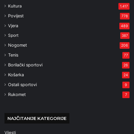
Kultura
1.417
Povijest
778
Vjera
489
Sport
387
Nogomet
206
Tenis
77
Borilački sportovi
26
Košarka
24
Ostali sportovi
9
Rukomet
7
NAJČITANIJE KATEGORIJE
Vijesti