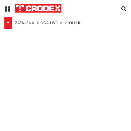
Menu
Tr
ZATAJENA ULOGA HVO-a U “OLUJI”