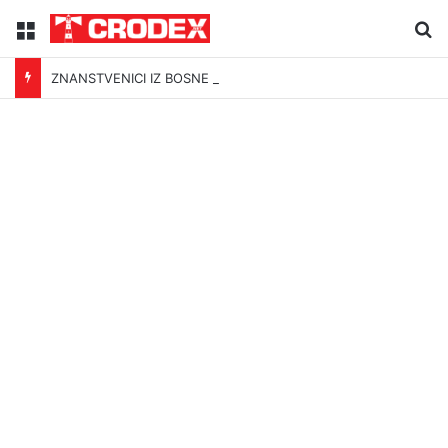
Menu
Tr
ZNANSTVENICI IZ BOSNE OTKRILI NACIZAM U – BOSNI!