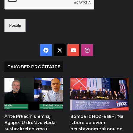
Pošalji
Facebook
X
YouTube
Instagram
TAKOĐER PROČITAJTE
Ante Prkačin u emisiji
Bomba iz HDZ-a BiH: ‘Na
Agape:”U društvu vlada
izbore po ovom
sustav kretenizma u
neustavnom zakonu ne