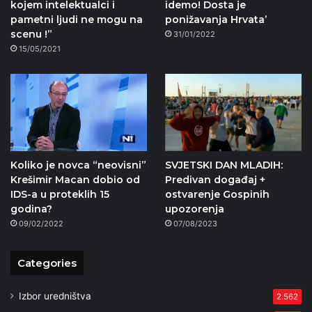
kojem intelektualci i
idemo! Dosta je
pametni ljudi ne mogu na
ponižavanja Hrvata’
scenu !”
31/01/2022
15/05/2021
Koliko je novca “neovisni”
SVJETSKI DAN MLADIH:
Krešimir Macan dobio od
Predivan događaj +
IDS-a u proteklih 15
ostvarenje Gospinih
godina?
upozorenja
09/02/2022
07/08/2023
Categories
Izbor uredništva
2.562