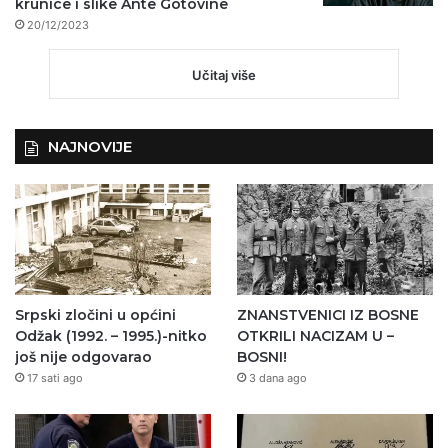
krunice i slike Ante Gotovine
20/12/2023
Učitaj više
NAJNOVIJE
Srpski zločini u općini
ZNANSTVENICI IZ BOSNE
Odžak (1992. – 1995.)-nitko
OTKRILI NACIZAM U –
još nije odgovarao
BOSNI!
17 sati ago
3 dana ago