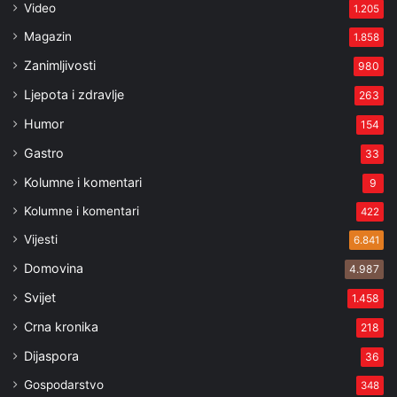
Video
1.205
Magazin
1.858
Zanimljivosti
980
Ljepota i zdravlje
263
Humor
154
Gastro
33
Kolumne i komentari
9
Kolumne i komentari
422
Vijesti
6.841
Domovina
4.987
Svijet
1.458
Crna kronika
218
Dijaspora
36
Gospodarstvo
348