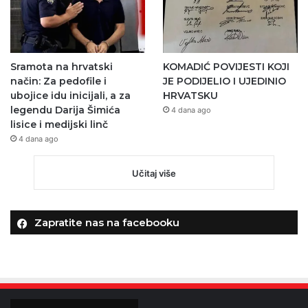
Sramota na hrvatski
KOMADIĆ POVIJESTI KOJI
način: Za pedofile i
JE PODIJELIO I UJEDINIO
ubojice idu inicijali, a za
HRVATSKU
legendu Darija Šimića
4 dana ago
lisice i medijski linč
4 dana ago
Učitaj više
Zapratite nas na facebooku