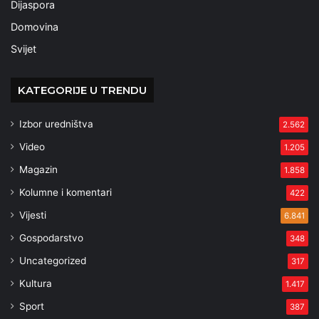
Dijaspora
Domovina
Svijet
KATEGORIJE U TRENDU
Izbor uredništva
2.562
Video
1.205
Magazin
1.858
Kolumne i komentari
422
Vijesti
6.841
Gospodarstvo
348
Uncategorized
317
Kultura
1.417
Sport
387