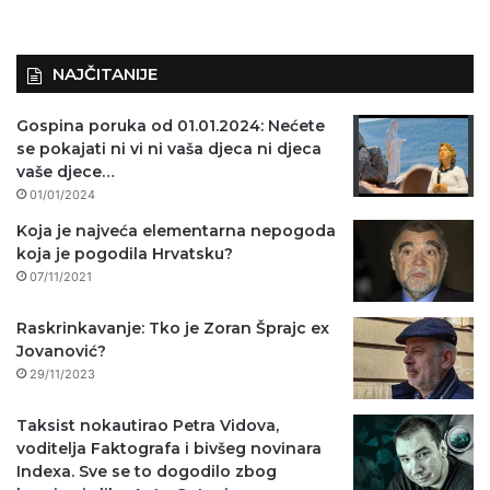
NAJČITANIJE
Gospina poruka od 01.01.2024: Nećete
se pokajati ni vi ni vaša djeca ni djeca
vaše djece…
01/01/2024
Koja je najveća elementarna nepogoda
koja je pogodila Hrvatsku?
07/11/2021
Raskrinkavanje: Tko je Zoran Šprajc ex
Jovanović?
29/11/2023
Taksist nokautirao Petra Vidova,
voditelja Faktografa i bivšeg novinara
Indexa. Sve se to dogodilo zbog