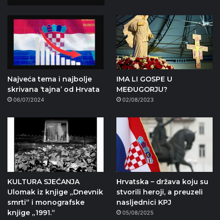
Najveća tema i najbolje
IMA LI GOSPE U
skrivana ‘tajna’ od Hrvata
MEĐUGORJU?
06/07/2024
02/08/2023
KULTURA SJEĆANJA
Hrvatska – država koju su
Ulomak iz knjige „Dnevnik
stvorili heroji, a preuzeli
smrti“ i monografske
nasljednici KPJ
knjige „1991.“
05/08/2025