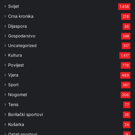
Svijet
1.458
Crna kronika
218
Dijaspora
36
Gospodarstvo
348
Uncategorized
317
Kultura
1.417
Povijest
778
Vjera
489
Sport
387
Nogomet
206
Tenis
77
Borilački sportovi
26
Košarka
24
Ostali sportovi
9