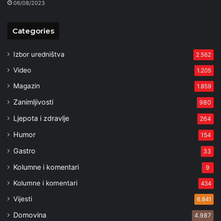
06/08/2023
Categories
Izbor uredništva
2.562
Video
1.205
Magazin
1.859
Zanimljivosti
980
Ljepota i zdravlje
264
Humor
154
Gastro
33
Kolumne i komentari
9
Kolumne i komentari
434
Vijesti
6.841
Domovina
4.987