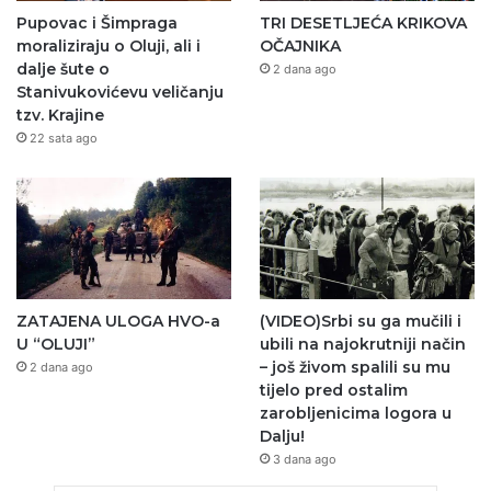
Pupovac i Šimpraga
TRI DESETLJEĆA KRIKOVA
moraliziraju o Oluji, ali i
OČAJNIKA
dalje šute o
2 dana ago
Stanivukovićevu veličanju
tzv. Krajine
22 sata ago
ZATAJENA ULOGA HVO-a
(VIDEO)Srbi su ga mučili i
U “OLUJI”
ubili na najokrutniji način
– još živom spalili su mu
2 dana ago
tijelo pred ostalim
zarobljenicima logora u
Dalju!
3 dana ago