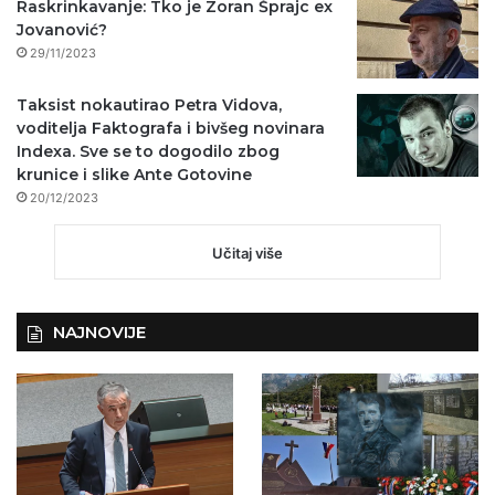
Raskrinkavanje: Tko je Zoran Šprajc ex
Jovanović?
29/11/2023
Taksist nokautirao Petra Vidova,
voditelja Faktografa i bivšeg novinara
Indexa. Sve se to dogodilo zbog
krunice i slike Ante Gotovine
20/12/2023
Učitaj više
NAJNOVIJE