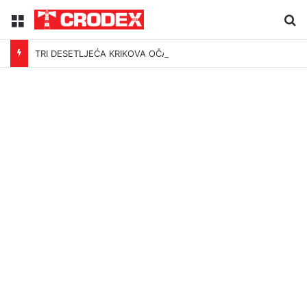
Menu
Tr
TRI DESETLJEĆA KRIKOVA OČAJNIKA