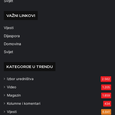
Svijet
VAŽNI LINKOVI
Vijesti
Dijaspora
Domovina
Svijet
KATEGORIJE U TRENDU
Izbor uredništva
2.562
Video
1.205
Magazin
1.859
Kolumne i komentari
434
Vijesti
6.841