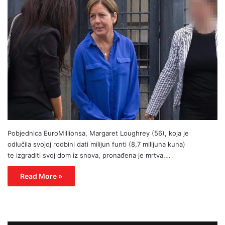
Pobjednica EuroMillionsa, Margaret Loughrey (56), koja je
odlučila svojoj rodbini dati milijun funti (8,7 milijuna kuna)
te izgraditi svoj dom iz snova, pronađena je mrtva.…
Read More »