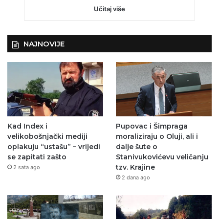
Učitaj više
NAJNOVIJE
Kad Index i
Pupovac i Šimpraga
velikobošnjački mediji
moraliziraju o Oluji, ali i
oplakuju “ustašu” – vrijedi
dalje šute o
se zapitati zašto
Stanivukovićevu veličanju
tzv. Krajine
2 sata ago
2 dana ago