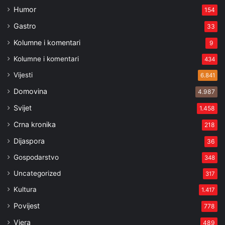
Humor
154
Gastro
33
Kolumne i komentari
9
Kolumne i komentari
434
Vijesti
6.841
Domovina
4.987
Svijet
1.458
Crna kronika
218
Dijaspora
36
Gospodarstvo
348
Uncategorized
317
Kultura
1.417
Povijest
778
Vjera
489