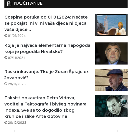
NAJČITANIJE
Gospina poruka od 01.01.2024: Nećete
se pokajati ni vi ni vaša djeca ni djeca
vaše djece…
01/01/2024
Koja je najveća elementarna nepogoda
koja je pogodila Hrvatsku?
07/11/2021
Raskrinkavanje: Tko je Zoran Šprajc ex
Jovanović?
29/11/2023
Taksist nokautirao Petra Vidova,
voditelja Faktografa i bivšeg novinara
Indexa. Sve se to dogodilo zbog
krunice i slike Ante Gotovine
20/12/2023