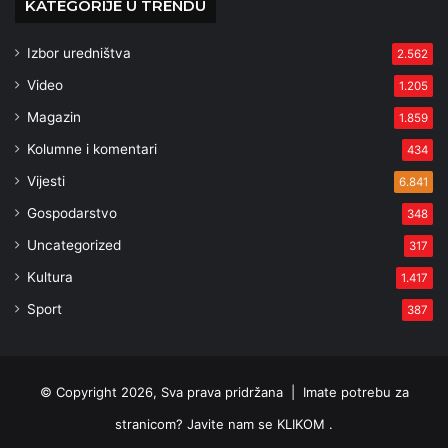
KATEGORIJE U TRENDU
Izbor uredništva
2.562
Video
1.205
Magazin
1.859
Kolumne i komentari
434
Vijesti
6.841
Gospodarstvo
348
Uncategorized
317
Kultura
1.417
Sport
387
© Copyright 2026, Sva prava pridržana |
Imate potrebu za
stranicom? Javite nam se KLIKOM .