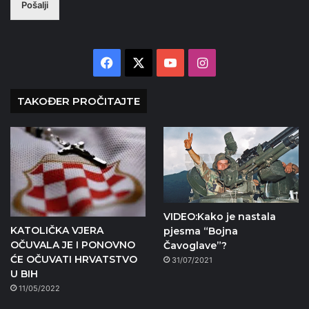
Pošalji
Facebook
X
YouTube
Instagram
TAKOĐER PROČITAJTE
VIDEO:Kako je nastala
KATOLIČKA VJERA
pjesma “Bojna
OČUVALA JE I PONOVNO
Čavoglave”?
ĆE OČUVATI HRVATSTVO
31/07/2021
U BIH
11/05/2022