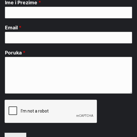
Ime i Prezime
*
Email
*
Poruka
*