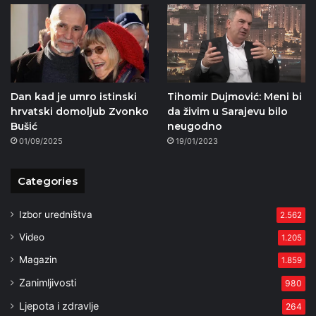
Dan kad je umro istinski
Tihomir Dujmović: Meni bi
hrvatski domoljub Zvonko
da živim u Sarajevu bilo
Bušić
neugodno
01/09/2025
19/01/2023
Categories
Izbor uredništva
2.562
Video
1.205
Magazin
1.859
Zanimljivosti
980
Ljepota i zdravlje
264