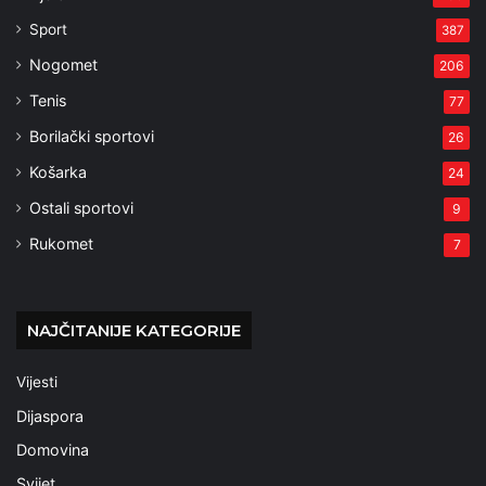
Sport
387
Nogomet
206
Tenis
77
Borilački sportovi
26
Košarka
24
Ostali sportovi
9
Rukomet
7
NAJČITANIJE KATEGORIJE
Vijesti
Dijaspora
Domovina
Svijet