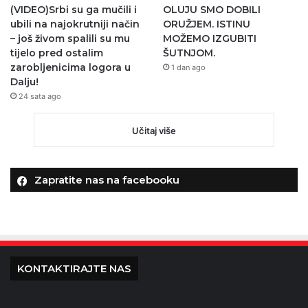
(VIDEO)Srbi su ga mučili i
OLUJU SMO DOBILI
ubili na najokrutniji način
ORUŽJEM. ISTINU
– još živom spalili su mu
MOŽEMO IZGUBITI
tijelo pred ostalim
ŠUTNJOM.
zarobljenicima logora u
1 dan ago
Dalju!
24 sata ago
Učitaj više
Zapratite nas na facebooku
KONTAKTIRAJTE NAS