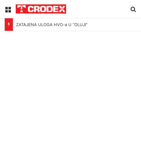
Menu
Tr
ZATAJENA ULOGA HVO-a U “OLUJI”