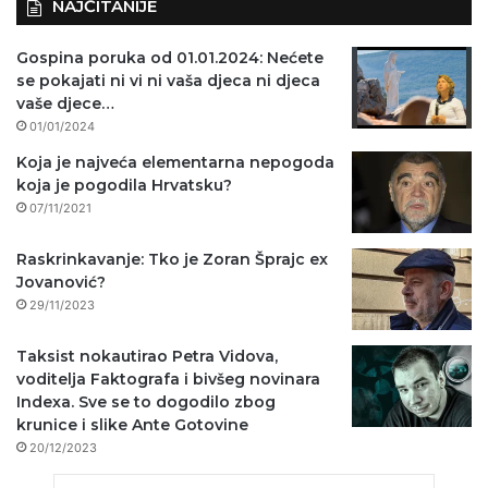
NAJČITANIJE
Gospina poruka od 01.01.2024: Nećete
se pokajati ni vi ni vaša djeca ni djeca
vaše djece…
01/01/2024
Koja je najveća elementarna nepogoda
koja je pogodila Hrvatsku?
07/11/2021
Raskrinkavanje: Tko je Zoran Šprajc ex
Jovanović?
29/11/2023
Taksist nokautirao Petra Vidova,
voditelja Faktografa i bivšeg novinara
Indexa. Sve se to dogodilo zbog
krunice i slike Ante Gotovine
20/12/2023