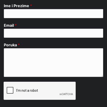
Ime i Prezime
*
Email
*
Poruka
*