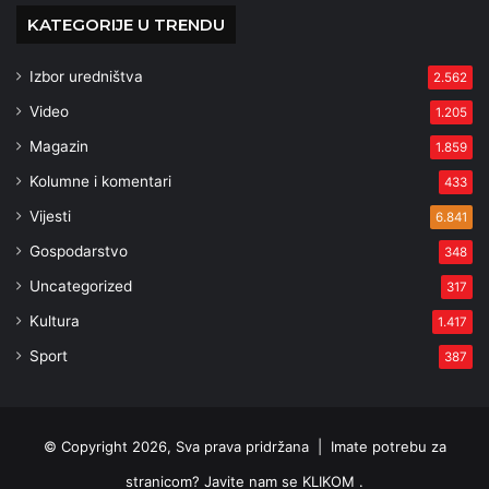
KATEGORIJE U TRENDU
Izbor uredništva
2.562
Video
1.205
Magazin
1.859
Kolumne i komentari
433
Vijesti
6.841
Gospodarstvo
348
Uncategorized
317
Kultura
1.417
Sport
387
© Copyright 2026, Sva prava pridržana |
Imate potrebu za
stranicom? Javite nam se KLIKOM .