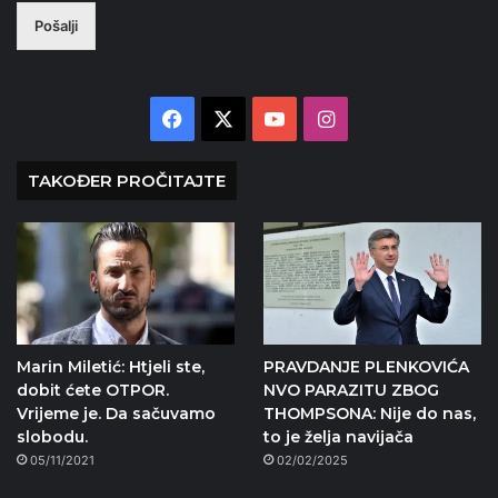
Pošalji
Facebook
X
YouTube
Instagram
TAKOĐER PROČITAJTE
Marin Miletić: Htjeli ste,
PRAVDANJE PLENKOVIĆA
dobit ćete OTPOR.
NVO PARAZITU ZBOG
Vrijeme je. Da sačuvamo
THOMPSONA: Nije do nas,
slobodu.
to je želja navijača
05/11/2021
02/02/2025