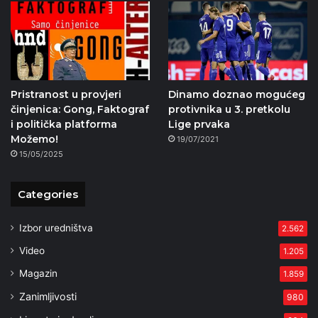
Pristranost u provjeri
Dinamo doznao mogućeg
činjenica: Gong, Faktograf
protivnika u 3. pretkolu
i politička platforma
Lige prvaka
Možemo!
19/07/2021
15/05/2025
Categories
Izbor uredništva
2.562
Video
1.205
Magazin
1.859
Zanimljivosti
980