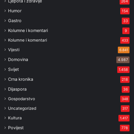
Ljepota i zdravlje
264
Humor
154
Gastro
33
Kolumne i komentari
9
Kolumne i komentari
433
Vijesti
6.841
Domovina
4.987
Svijet
1.458
Crna kronika
218
Dijaspora
36
Gospodarstvo
348
Uncategorized
317
Kultura
1.417
Povijest
778