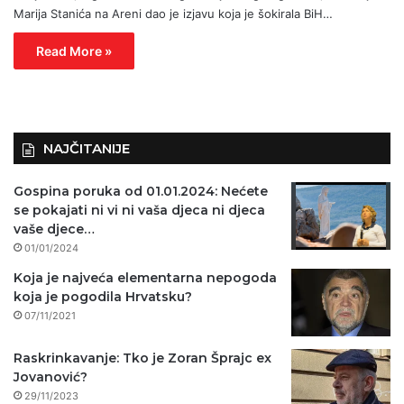
Marija Stanića na Areni dao je izjavu koja je šokirala BiH…
Read More »
NAJČITANIJE
Gospina poruka od 01.01.2024: Nećete
se pokajati ni vi ni vaša djeca ni djeca
vaše djece…
01/01/2024
Koja je najveća elementarna nepogoda
koja je pogodila Hrvatsku?
07/11/2021
Raskrinkavanje: Tko je Zoran Šprajc ex
Jovanović?
29/11/2023