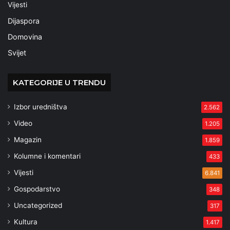
Vijesti
Dijaspora
Domovina
Svijet
KATEGORIJE U TRENDU
Izbor uredništva
2.562
Video
1.205
Magazin
1.859
Kolumne i komentari
433
Vijesti
6.841
Gospodarstvo
348
Uncategorized
317
Kultura
1.417