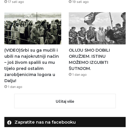
17 sati ago
19 sati ago
(VIDEO)Srbi su ga mučili i
OLUJU SMO DOBILI
ubili na najokrutniji način
ORUŽJEM. ISTINU
– još živom spalili su mu
MOŽEMO IZGUBITI
tijelo pred ostalim
ŠUTNJOM.
zarobljenicima logora u
1 dan ago
Dalju!
1 dan ago
Učitaj više
Zapratite nas na facebooku