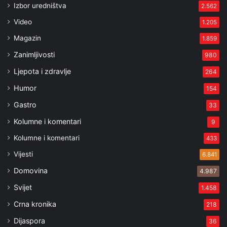
Izbor uredništva
2.562
Video
1.205
Magazin
1.859
Zanimljivosti
980
Ljepota i zdravlje
264
Humor
154
Gastro
33
Kolumne i komentari
9
Kolumne i komentari
433
Vijesti
6.841
Domovina
4.987
Svijet
1.458
Crna kronika
218
Dijaspora
36