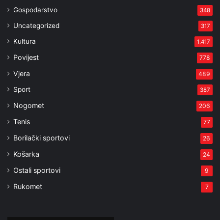
Gospodarstvo
348
Uncategorized
317
Kultura
1.417
Povijest
778
Vjera
489
Sport
387
Nogomet
206
Tenis
77
Borilački sportovi
26
Košarka
24
Ostali sportovi
9
Rukomet
7