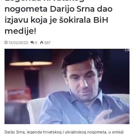
nogometa Darijo Srna dao
izjavu koja je šokirala BiH
medije!
15/02/2023
0
597
Darijo Srna, legenda hrvatskog i ukrajinskog nogometa, u emisiji