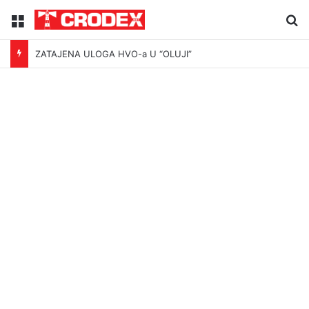
Menu
Tr
ZATAJENA ULOGA HVO-a U “OLUJI”