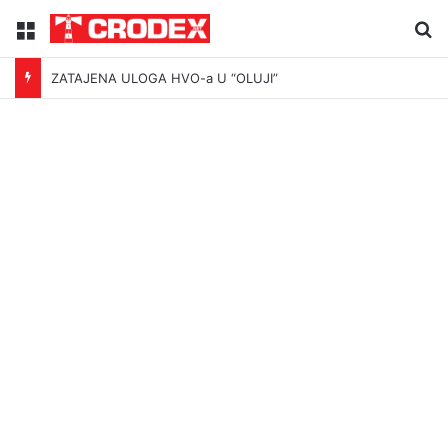
Menu
Tr
ZATAJENA ULOGA HVO-a U “OLUJI”