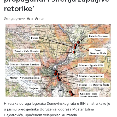
retorike’
09/08/2022
0
128
Hrvatska udruga logoraša Domovinskog rata u BiH smatra kako je
u pismu predsjednika Udruženja logoraša Mostar Edina
Hajdarovića, upućenom veleposlaniku Izraela…