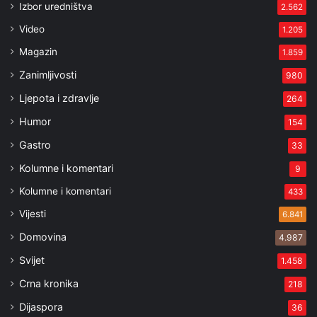
Izbor uredništva
2.562
Video
1.205
Magazin
1.859
Zanimljivosti
980
Ljepota i zdravlje
264
Humor
154
Gastro
33
Kolumne i komentari
9
Kolumne i komentari
433
Vijesti
6.841
Domovina
4.987
Svijet
1.458
Crna kronika
218
Dijaspora
36