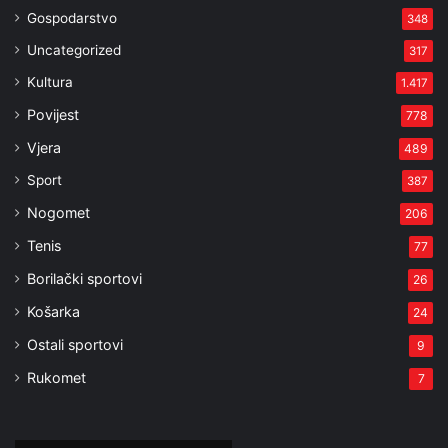
Gospodarstvo
348
Uncategorized
317
Kultura
1.417
Povijest
778
Vjera
489
Sport
387
Nogomet
206
Tenis
77
Borilački sportovi
26
Košarka
24
Ostali sportovi
9
Rukomet
7