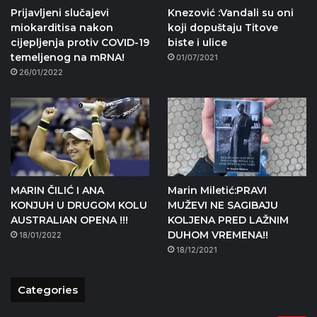
Prijavljeni slučajevi
Knezović :Vandali su oni
miokarditisa nakon
koji dopuštaju Titove
cijepljenja protiv COVID-19
biste i ulice
temeljenog na mRNA!
01/07/2021
26/01/2022
MARIN ČILIĆ I ANA
Marin Miletić:PRAVI
KONJUH U DRUGOM KOLU
MUŽEVI NE SAGIBAJU
AUSTRALIAN OPENA !!!
KOLJENA PRED LAŽNIM
DUHOM VREMENA!!
18/01/2022
18/12/2021
Categories