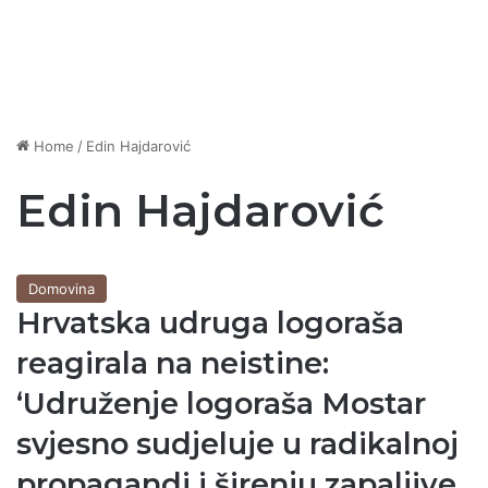
Home
/
Edin Hajdarović
Edin Hajdarović
Domovina
Hrvatska udruga logoraša
reagirala na neistine:
‘Udruženje logoraša Mostar
svjesno sudjeluje u radikalnoj
propagandi i širenju zapaljive