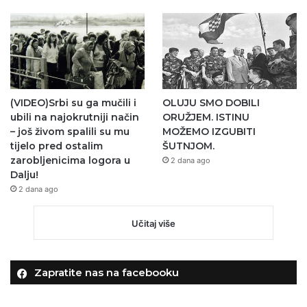
(VIDEO)Srbi su ga mučili i
OLUJU SMO DOBILI
ubili na najokrutniji način
ORUŽJEM. ISTINU
– još živom spalili su mu
MOŽEMO IZGUBITI
tijelo pred ostalim
ŠUTNJOM.
zarobljenicima logora u
2 dana ago
Dalju!
2 dana ago
Učitaj više
Zapratite nas na facebooku