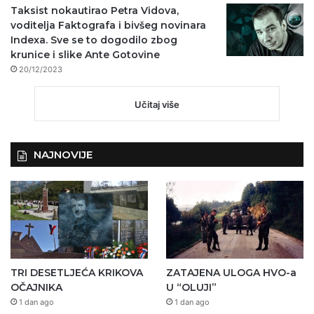
Taksist nokautirao Petra Vidova,
voditelja Faktografa i bivšeg novinara
Indexa. Sve se to dogodilo zbog
krunice i slike Ante Gotovine
20/12/2023
Učitaj više
NAJNOVIJE
TRI DESETLJEĆA KRIKOVA
ZATAJENA ULOGA HVO-a
OČAJNIKA
U “OLUJI”
1 dan ago
1 dan ago