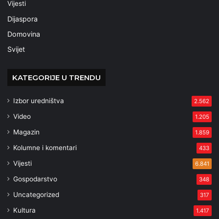
Vijesti
Dijaspora
Domovina
Svijet
KATEGORIJE U TRENDU
Izbor uredništva
2.562
Video
1.205
Magazin
1.859
Kolumne i komentari
433
Vijesti
6.841
Gospodarstvo
348
Uncategorized
317
Kultura
1.417