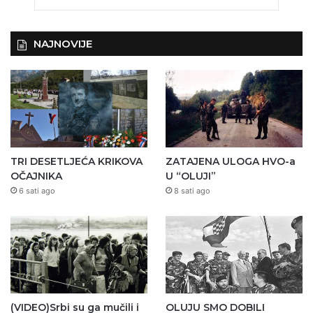
NAJNOVIJE
TRI DESETLJEĆA KRIKOVA
ZATAJENA ULOGA HVO-a
OČAJNIKA
U “OLUJI”
6 sati ago
8 sati ago
(VIDEO)Srbi su ga mučili i
OLUJU SMO DOBILI