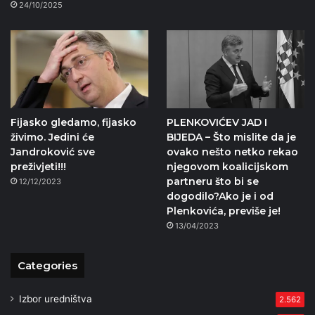
24/10/2025
Fijasko gledamo, fijasko
PLENKOVIĆEV JAD I
živimo. Jedini će
BIJEDA – Što mislite da je
Jandroković sve
ovako nešto netko rekao
preživjeti!!!
njegovom koalicijskom
partneru što bi se
12/12/2023
dogodilo?Ako je i od
Plenkovića, previše je!
13/04/2023
Categories
Izbor uredništva
2.562