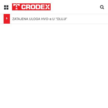
Menu
Tr
ZATAJENA ULOGA HVO-a U “OLUJI”