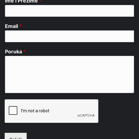
Ime i Prezime
*
Email
*
Poruka
*