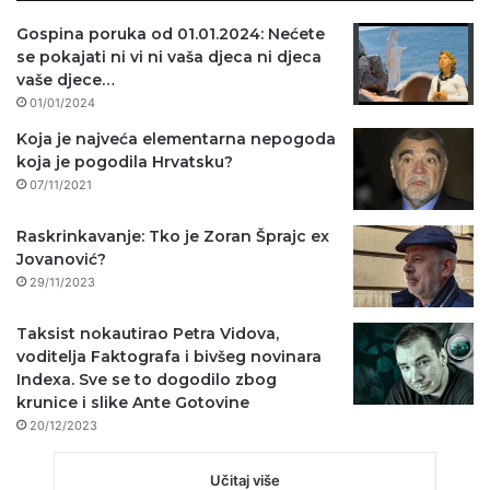
Gospina poruka od 01.01.2024: Nećete
se pokajati ni vi ni vaša djeca ni djeca
vaše djece…
01/01/2024
Koja je najveća elementarna nepogoda
koja je pogodila Hrvatsku?
07/11/2021
Raskrinkavanje: Tko je Zoran Šprajc ex
Jovanović?
29/11/2023
Taksist nokautirao Petra Vidova,
voditelja Faktografa i bivšeg novinara
Indexa. Sve se to dogodilo zbog
krunice i slike Ante Gotovine
20/12/2023
Učitaj više