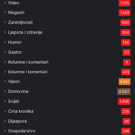
Video
1.205
Magazin
1.859
Zanimljivosti
980
Ljepota i zdravlje
264
Humor
154
Gastro
33
Kolumne i komentari
9
Kolumne i komentari
433
Vijesti
6.841
Domovina
4.987
Svijet
1.458
Crna kronika
218
Dijaspora
36
Gospodarstvo
348