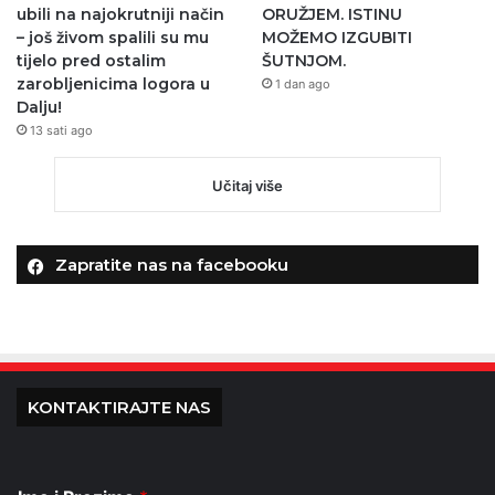
ubili na najokrutniji način
ORUŽJEM. ISTINU
– još živom spalili su mu
MOŽEMO IZGUBITI
tijelo pred ostalim
ŠUTNJOM.
zarobljenicima logora u
1 dan ago
Dalju!
13 sati ago
Učitaj više
Zapratite nas na facebooku
KONTAKTIRAJTE NAS