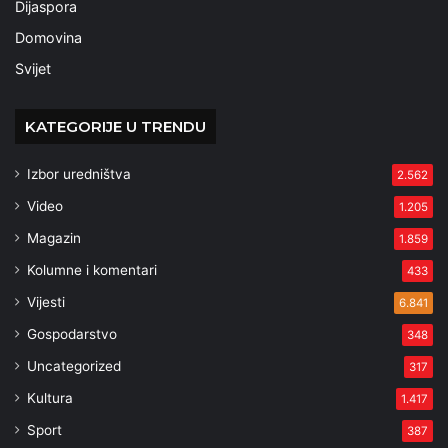
Dijaspora
Domovina
Svijet
KATEGORIJE U TRENDU
Izbor uredništva
2.562
Video
1.205
Magazin
1.859
Kolumne i komentari
433
Vijesti
6.841
Gospodarstvo
348
Uncategorized
317
Kultura
1.417
Sport
387