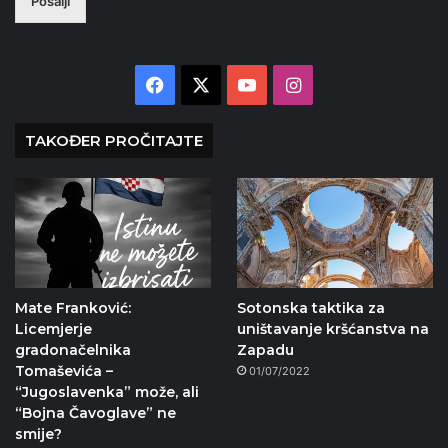
Pošalji
Facebook
X
YouTube
Instagram
TAKOĐER PROČITAJTE
Mate Franković:
Sotonska taktika za
Licemjerje
uništavanje kršćanstva na
gradonačelnika
Zapadu
Tomaševića –
01/07/2022
“Jugoslavenka” može, ali
“Bojna Čavoglave” ne
smije?