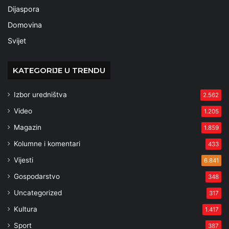
Dijaspora
Domovina
Svijet
KATEGORIJE U TRENDU
Izbor uredništva
2.562
Video
1.205
Magazin
1.859
Kolumne i komentari
433
Vijesti
6.841
Gospodarstvo
348
Uncategorized
317
Kultura
1.417
Sport
387