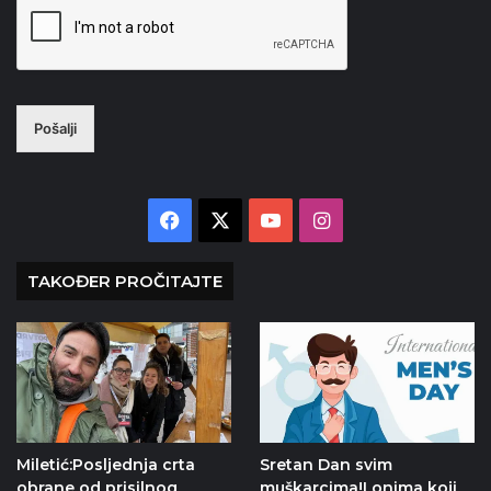
Pošalji
Facebook
X
YouTube
Instagram
TAKOĐER PROČITAJTE
Miletić:Posljednja crta
Sretan Dan svim
obrane od prisilnog
muškarcima!I onima koji