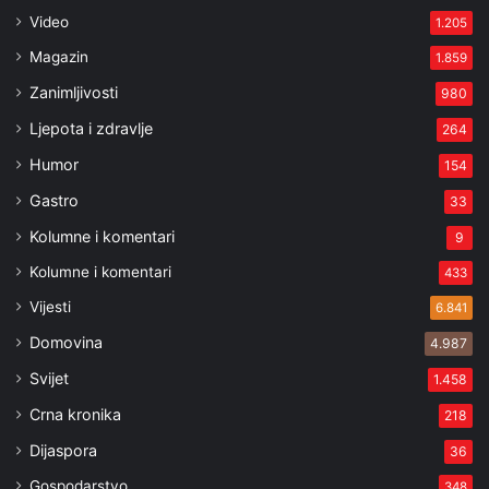
Video
1.205
Magazin
1.859
Zanimljivosti
980
Ljepota i zdravlje
264
Humor
154
Gastro
33
Kolumne i komentari
9
Kolumne i komentari
433
Vijesti
6.841
Domovina
4.987
Svijet
1.458
Crna kronika
218
Dijaspora
36
Gospodarstvo
348