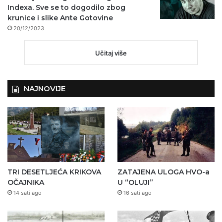
Indexa. Sve se to dogodilo zbog
krunice i slike Ante Gotovine
20/12/2023
Učitaj više
NAJNOVIJE
TRI DESETLJEĆA KRIKOVA
ZATAJENA ULOGA HVO-a
OČAJNIKA
U “OLUJI”
14 sati ago
16 sati ago