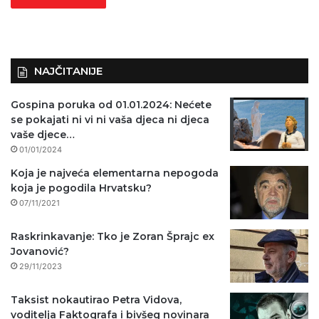
NAJČITANIJE
Gospina poruka od 01.01.2024: Nećete
se pokajati ni vi ni vaša djeca ni djeca
vaše djece…
01/01/2024
Koja je najveća elementarna nepogoda
koja je pogodila Hrvatsku?
07/11/2021
Raskrinkavanje: Tko je Zoran Šprajc ex
Jovanović?
29/11/2023
Taksist nokautirao Petra Vidova,
voditelja Faktografa i bivšeg novinara