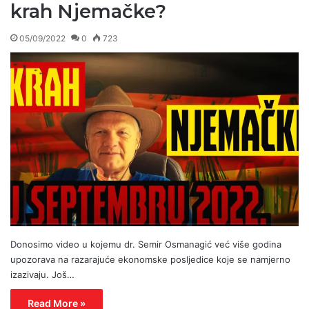
krah Njemačke?
05/09/2022
0
723
Donosimo video u kojemu dr. Semir Osmanagić već više godina
upozorava na razarajuće ekonomske posljedice koje se namjerno
izazivaju. Još…
Read More »