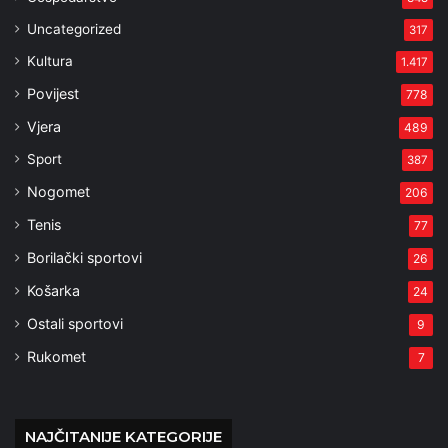
Uncategorized
317
Kultura
1.417
Povijest
778
Vjera
489
Sport
387
Nogomet
206
Tenis
77
Borilački sportovi
26
Košarka
24
Ostali sportovi
9
Rukomet
7
NAJČITANIJE KATEGORIJE