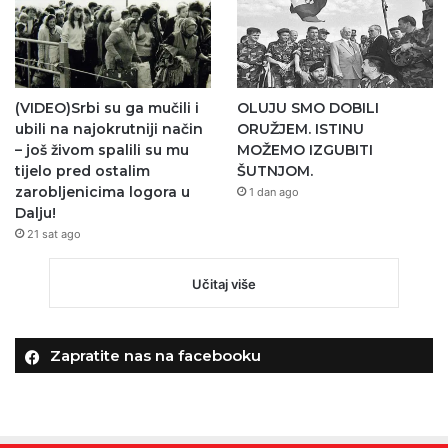
(VIDEO)Srbi su ga mučili i
OLUJU SMO DOBILI
ubili na najokrutniji način
ORUŽJEM. ISTINU
– još živom spalili su mu
MOŽEMO IZGUBITI
tijelo pred ostalim
ŠUTNJOM.
zarobljenicima logora u
1 dan ago
Dalju!
21 sat ago
Učitaj više
Zapratite nas na facebooku