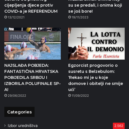
cijepljenja djece protiv
su se predali, i onima koji
COVID-a je REFERENDUM
se još bore!
13/12/2021
19/11/2023
NAJSLAĐA POBJEDA:
Egzorcist progovorio o
FANTASTIČNA HRVATSKA
susretu s Belzebulom:
POBIJEDILA SRBIJU I
‘Rekao mi je u koje
IZBORILA POLUFINALE SP-
domove i obitelji ne smije
A!
ući’
29/06/2022
11/09/2022
Categories
Izbor uredništva
2.562