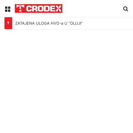
Menu
Tr
ZATAJENA ULOGA HVO-a U “OLUJI”