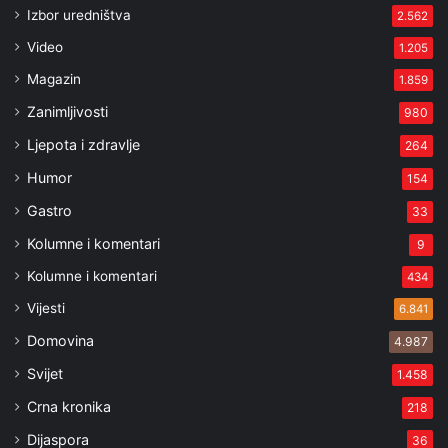
Izbor uredništva
2.562
Video
1.205
Magazin
1.859
Zanimljivosti
980
Ljepota i zdravlje
264
Humor
154
Gastro
33
Kolumne i komentari
9
Kolumne i komentari
434
Vijesti
6.841
Domovina
4.987
Svijet
1.458
Crna kronika
218
Dijaspora
36