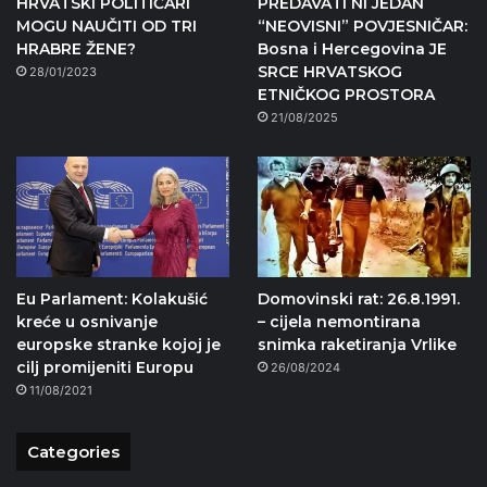
HRVATSKI POLITIČARI
PREDAVATI NI JEDAN
MOGU NAUČITI OD TRI
“NEOVISNI” POVJESNIČAR:
HRABRE ŽENE?
Bosna i Hercegovina JE
SRCE HRVATSKOG
28/01/2023
ETNIČKOG PROSTORA
21/08/2025
Eu Parlament: Kolakušić
Domovinski rat: 26.8.1991.
kreće u osnivanje
– cijela nemontirana
europske stranke kojoj je
snimka raketiranja Vrlike
cilj promijeniti Europu
26/08/2024
11/08/2021
Categories