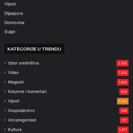
Vijesti
Dijaspora
Domovina
Svijet
KATEGORIJE U TRENDU
Izbor uredništva
2.562
Video
1.205
Magazin
1.859
Kolumne i komentari
434
Vijesti
6.841
Gospodarstvo
348
Uncategorized
317
Kultura
1.417