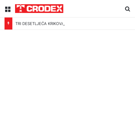
Menu
Tr
TRI DESETLJEĆA KRIKOVA OČAJNIKA