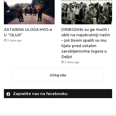
ZATAJENA ULOGA HVO-a
(VIDEO)Srbi su ga mučili i
U “OLUJI”
ubili na najokrutniji način
– još živom spalili su mu
3 dana ago
tijelo pred ostalim
zarobljenicima logora u
Dalju!
3 dana ago
Učitaj više
Zapratite nas na facebooku