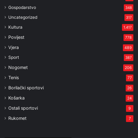
Gospodarstvo
348
Uncategorized
317
Kultura
1.417
Povijest
778
Vjera
489
Sport
387
Nogomet
206
Tenis
77
Borilački sportovi
26
Košarka
24
Ostali sportovi
9
Rukomet
7