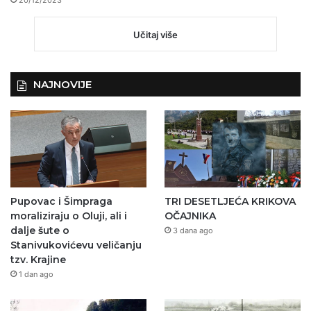
20/12/2023
Učitaj više
NAJNOVIJE
Pupovac i Šimpraga
TRI DESETLJEĆA KRIKOVA
moraliziraju o Oluji, ali i
OČAJNIKA
dalje šute o
3 dana ago
Stanivukovićevu veličanju
tzv. Krajine
1 dan ago