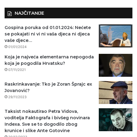
NAJČITANIJE
Gospina poruka od 01.01.2024: Nećete
se pokajati ni vi ni vaša djeca ni djeca
vaše djece…
01/01/2024
Koja je najveća elementarna nepogoda
koja je pogodila Hrvatsku?
07/11/2021
Raskrinkavanje: Tko je Zoran Šprajc ex
Jovanović?
29/11/2023
Taksist nokautirao Petra Vidova,
voditelja Faktografa i bivšeg novinara
Indexa. Sve se to dogodilo zbog
krunice i slike Ante Gotovine