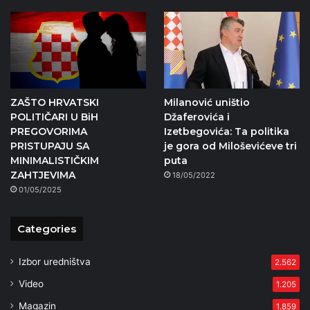
ZAŠTO HRVATSKI
Milanović uništio
POLITIČARI U BiH
Džaferovića i
PREGOVORIMA
Izetbegovića: Ta politika
PRISTUPAJU SA
je gora od Miloševićeve tri
MINIMALISTIČKIM
puta
ZAHTJEVIMA
18/05/2022
01/05/2025
Categories
Izbor uredništva
2.562
Video
1.205
Magazin
1.859