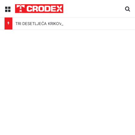
Menu
Tr
TRI DESETLJEĆA KRIKOVA OČAJNIKA