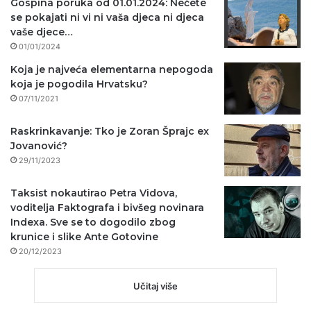
Gospina poruka od 01.01.2024: Nećete
se pokajati ni vi ni vaša djeca ni djeca
vaše djece…
01/01/2024
Koja je najveća elementarna nepogoda
koja je pogodila Hrvatsku?
07/11/2021
Raskrinkavanje: Tko je Zoran Šprajc ex
Jovanović?
29/11/2023
Taksist nokautirao Petra Vidova,
voditelja Faktografa i bivšeg novinara
Indexa. Sve se to dogodilo zbog
krunice i slike Ante Gotovine
20/12/2023
Učitaj više