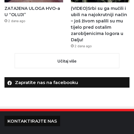
ZATAJENA ULOGA HVO-a
(VIDEO)Srbi su ga mučili i
U “OLUJI”
ubili na najokrutniji način
– još živom spalili su mu
2 dana ago
tijelo pred ostalim
zarobljenicima logora u
Dalju!
2 dana ago
Učitaj više
Zapratite nas na facebooku
KONTAKTIRAJTE NAS