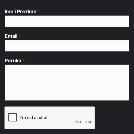
Ime i Prezime
*
Email
*
Poruka
*