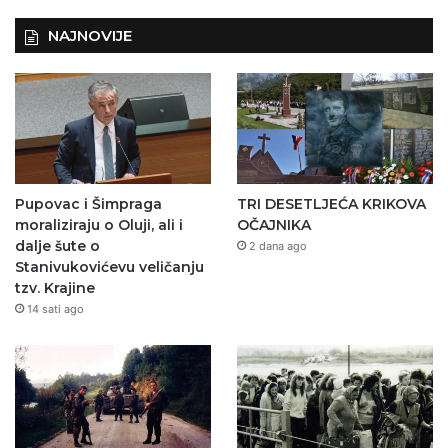
NAJNOVIJE
Pupovac i Šimpraga
TRI DESETLJEĆA KRIKOVA
moraliziraju o Oluji, ali i
OČAJNIKA
dalje šute o
2 dana ago
Stanivukovićevu veličanju
tzv. Krajine
14 sati ago