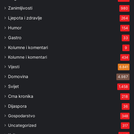
Zanimljivosti
980
Ljepota i zdravlje
264
Humor
154
Gastro
33
Kolumne i komentari
9
Kolumne i komentari
434
Vijesti
6.841
Domovina
4.987
Svijet
1.458
Crna kronika
218
Dijaspora
36
Gospodarstvo
348
Uncategorized
317