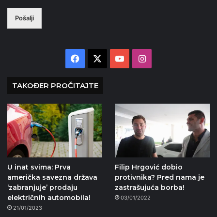
Pošalji
Facebook
X
YouTube
Instagram
TAKOĐER PROČITAJTE
U inat svima: Prva
Filip Hrgović dobio
američka savezna država
protivnika? Pred nama je
‘zabranjuje’ prodaju
zastrašujuća borba!
električnih automobila!
03/01/2022
21/01/2023