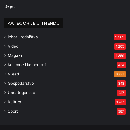
Svijet
KATEGORIJE U TRENDU
Izbor uredništva
2.562
Video
1.205
Magazin
1.859
Kolumne i komentari
434
Vijesti
6.841
Gospodarstvo
348
Uncategorized
317
Kultura
1.417
Sport
387