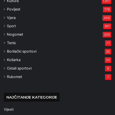
Kultura
1.417
Povijest
778
Vjera
489
Sport
387
Nogomet
206
Tenis
77
Borilački sportovi
26
Košarka
24
Ostali sportovi
9
Rukomet
7
NAJČITANIJE KATEGORIJE
Vijesti