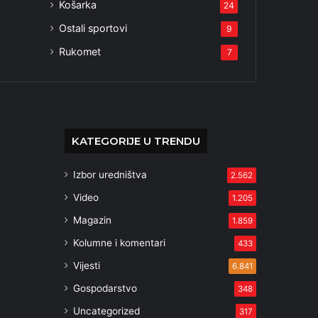
Košarka
24
Ostali sportovi
9
Rukomet
7
KATEGORIJE U TRENDU
Izbor uredništva
2.562
Video
1.205
Magazin
1.859
Kolumne i komentari
433
Vijesti
6.841
Gospodarstvo
348
Uncategorized
317