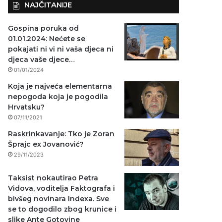
NAJČITANIJE
Gospina poruka od
01.01.2024: Nećete se
pokajati ni vi ni vaša djeca ni
djeca vaše djece…
01/01/2024
Koja je najveća elementarna
nepogoda koja je pogodila
Hrvatsku?
07/11/2021
Raskrinkavanje: Tko je Zoran
Šprajc ex Jovanović?
29/11/2023
Taksist nokautirao Petra
Vidova, voditelja Faktografa i
bivšeg novinara Indexa. Sve
se to dogodilo zbog krunice i
slike Ante Gotovine