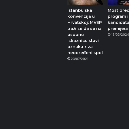
Istanbulska
Most pred
konvencija u
program i
Hrvatskoj: MVEP
kandidata
traži se da se na
premijera
osobnu
15/03/202
iskaznicu stavi
oznaka x za
neodređeni spol
23/07/2021