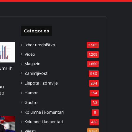
Categories
Izbor uredništva
2.562
Video
1.205
Magazin
1.859
umrlih
Zanimljivosti
980
g
Ljepota i zdravlje
264
su
Humor
 80
154
Gastro
33
Kolumne i komentari
9
Kolumne i komentari
433
Vijesti
6.841