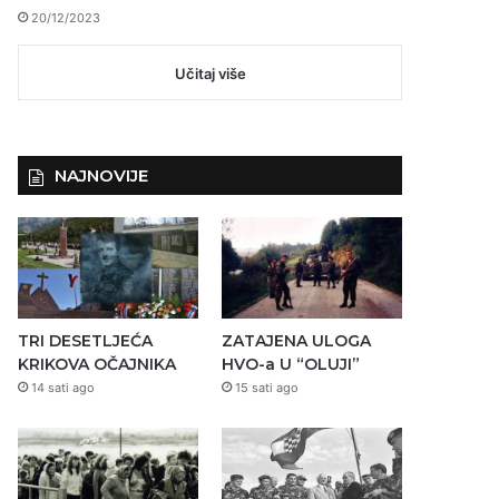
20/12/2023
Učitaj više
NAJNOVIJE
TRI DESETLJEĆA
ZATAJENA ULOGA
KRIKOVA OČAJNIKA
HVO-a U “OLUJI”
14 sati ago
15 sati ago