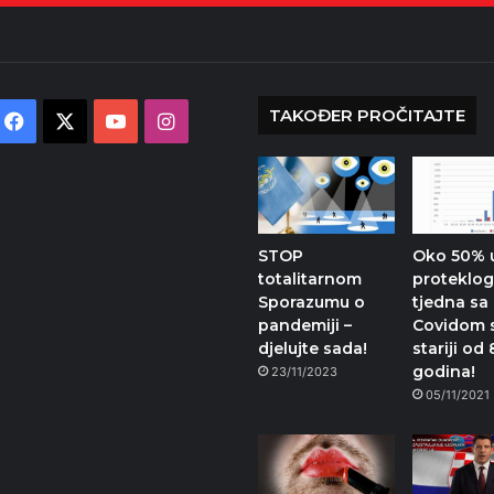
TAKOĐER PROČITAJTE
Facebook
X
YouTube
Instagram
STOP
Oko 50% 
totalitarnom
proteklo
Sporazumu o
tjedna sa
pandemiji –
Covidom 
djelujte sada!
stariji od
godina!
23/11/2023
05/11/2021