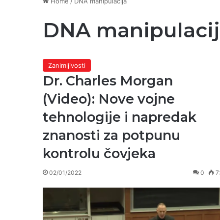
Home
/
DNA manipulacija
DNA manipulaci
Zanimljivosti
Dr. Charles Morgan
(Video): Nove vojne
tehnologije i napredak
znanosti za potpunu
kontrolu čovjeka
02/01/2022
0
7