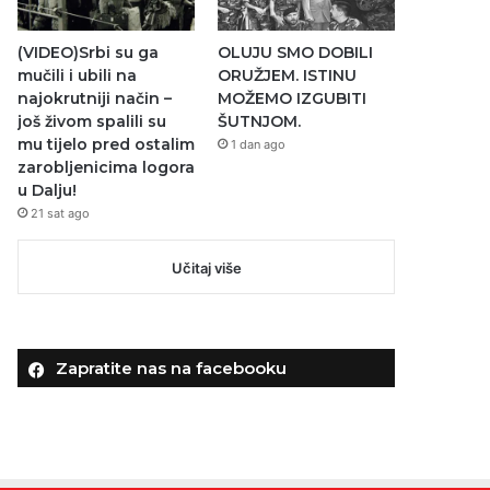
(VIDEO)Srbi su ga
OLUJU SMO DOBILI
mučili i ubili na
ORUŽJEM. ISTINU
najokrutniji način –
MOŽEMO IZGUBITI
još živom spalili su
ŠUTNJOM.
mu tijelo pred ostalim
1 dan ago
zarobljenicima logora
u Dalju!
21 sat ago
Učitaj više
Zapratite nas na facebooku