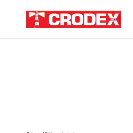
Breaking News
ZATAJENA ULOGA HVO-a U “OLUJI”