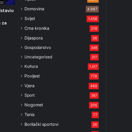
Domovina
4.987
stavio
Svijet
1.458
 za
Crna kronika
218
4
Dijaspora
36
Gospodarstvo
348
Uncategorized
317
Kultura
1.417
Povijest
778
Vjera
489
Sport
387
Nogomet
206
Tenis
77
Borilački sportovi
26