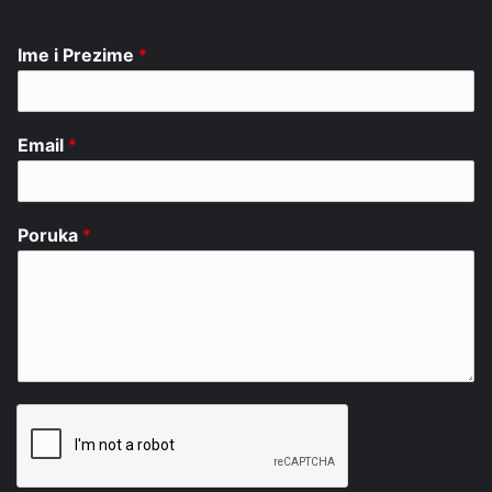
Ime i Prezime
*
Email
*
Poruka
*