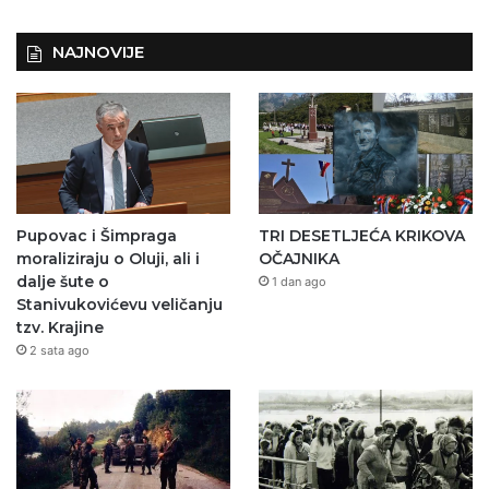
NAJNOVIJE
Pupovac i Šimpraga
TRI DESETLJEĆA KRIKOVA
moraliziraju o Oluji, ali i
OČAJNIKA
dalje šute o
1 dan ago
Stanivukovićevu veličanju
tzv. Krajine
2 sata ago