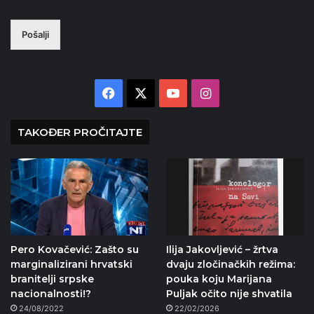
Pošalji
Facebook
X
YouTube
Instagram
TAKOĐER PROČITAJTE
Pero Kovačević: Zašto su
Ilija Jakovljević – žrtva
marginalizirani hrvatski
dvaju zločinačkih režima:
branitelji srpske
pouka koju Marijana
nacionalnosti!?
Puljak očito nije shvatila
24/08/2022
22/02/2026