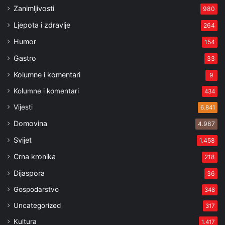
Zanimljivosti
980
Ljepota i zdravlje
264
Humor
154
Gastro
33
Kolumne i komentari
9
Kolumne i komentari
434
Vijesti
6.841
Domovina
4.987
Svijet
1.458
Crna kronika
218
Dijaspora
36
Gospodarstvo
348
Uncategorized
317
Kultura
1.417