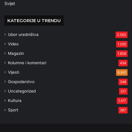
Svijet
KATEGORIJE U TRENDU
Izbor uredništva
2.562
Video
1.205
Magazin
1.859
Kolumne i komentari
434
Vijesti
6.841
Gospodarstvo
348
Uncategorized
317
Kultura
1.417
Sport
387