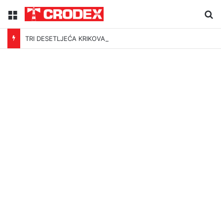
Menu
Tr
TRI DESETLJEĆA KRIKOVA OČAJNIKA