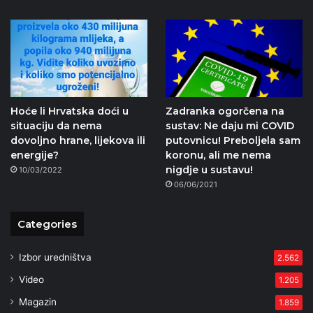
Hoće li Hrvatska doći u
Zadranka ogorčena na
situaciju da nema
sustav: Ne daju mi COVID
dovoljno hrane, lijekova ili
putovnicu! Preboljela sam
energije?
koronu, ali me nema
nigdje u sustavu!
10/03/2022
06/06/2021
Categories
Izbor uredništva
2.562
Video
1.205
Magazin
1.859