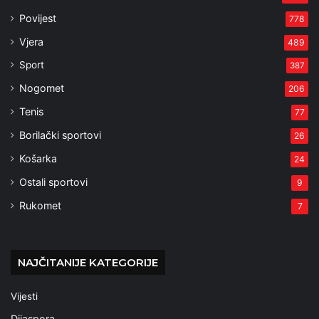
Povijest
778
Vjera
489
Sport
387
Nogomet
206
Tenis
77
Borilački sportovi
26
Košarka
24
Ostali sportovi
9
Rukomet
7
NAJČITANIJE KATEGORIJE
Vijesti
Dijaspora