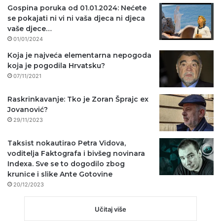
Gospina poruka od 01.01.2024: Nećete
se pokajati ni vi ni vaša djeca ni djeca
vaše djece…
01/01/2024
Koja je najveća elementarna nepogoda
koja je pogodila Hrvatsku?
07/11/2021
Raskrinkavanje: Tko je Zoran Šprajc ex
Jovanović?
29/11/2023
Taksist nokautirao Petra Vidova,
voditelja Faktografa i bivšeg novinara
Indexa. Sve se to dogodilo zbog
krunice i slike Ante Gotovine
20/12/2023
Učitaj više