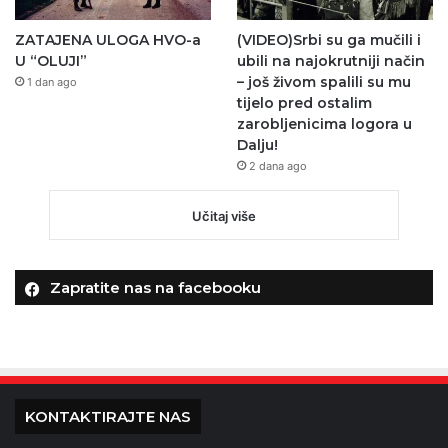
ZATAJENA ULOGA HVO-a
(VIDEO)Srbi su ga mučili i
U “OLUJI”
ubili na najokrutniji način
– još živom spalili su mu
1 dan ago
tijelo pred ostalim
zarobljenicima logora u
Dalju!
2 dana ago
Učitaj više
Zapratite nas na facebooku
KONTAKTIRAJTE NAS