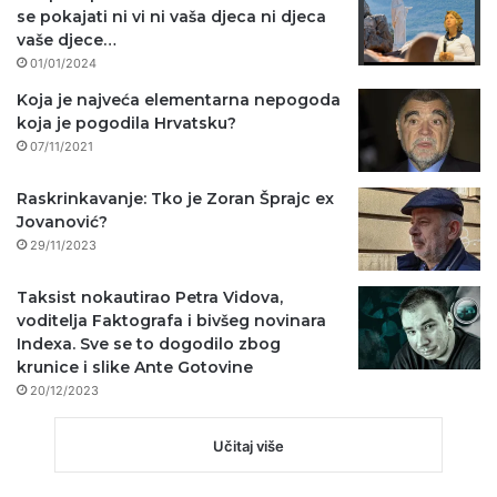
se pokajati ni vi ni vaša djeca ni djeca
vaše djece…
01/01/2024
Koja je najveća elementarna nepogoda
koja je pogodila Hrvatsku?
07/11/2021
Raskrinkavanje: Tko je Zoran Šprajc ex
Jovanović?
29/11/2023
Taksist nokautirao Petra Vidova,
voditelja Faktografa i bivšeg novinara
Indexa. Sve se to dogodilo zbog
krunice i slike Ante Gotovine
20/12/2023
Učitaj više