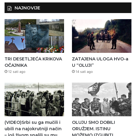
NAJNOVIJE
TRI DESETLJEĆA KRIKOVA
ZATAJENA ULOGA HVO-a
OČAJNIKA
U “OLUJI”
12 sati ago
14 sati ago
(VIDEO)Srbi su ga mučili i
OLUJU SMO DOBILI
ubili na najokrutniji način
ORUŽJEM. ISTINU
– još živom spalili su mu
MOŽEMO IZGUBITI