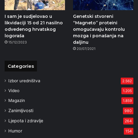
I sam je sudjelovao u
Genetski stvoreni
likvidaciji 15 od 21 nasilno
“Magneto” proteini
odvedenog hrvatskog
omogućavaju kontrolu
logoraša
mozga i ponašanja na
daljinu
15/12/2023
20/07/2021
Categories
Izbor uredništva
2.562
Video
1.205
Magazin
1.859
Zanimljivosti
980
Ljepota i zdravlje
264
Humor
154