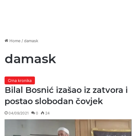
Home
/
damask
damask
Crna kronika
Bilal Bosnić izašao iz zatvora i
postao slobodan čovjek
04/09/2021
0
24