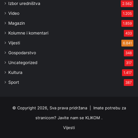
Izbor uredništva
2.562
Video
1.205
Magazin
1.859
Kolumne i komentari
433
Vijesti
6.841
Gospodarstvo
348
Uncategorized
317
Kultura
1.417
Sport
387
© Copyright 2026, Sva prava pridržana |
Imate potrebu za
stranicom? Javite nam se KLIKOM .
Vijesti