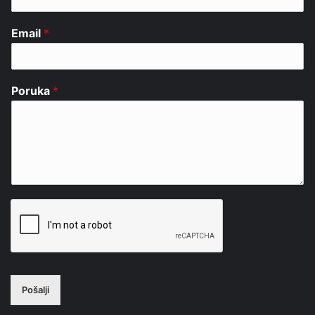
Email
*
Poruka
*
Pošalji