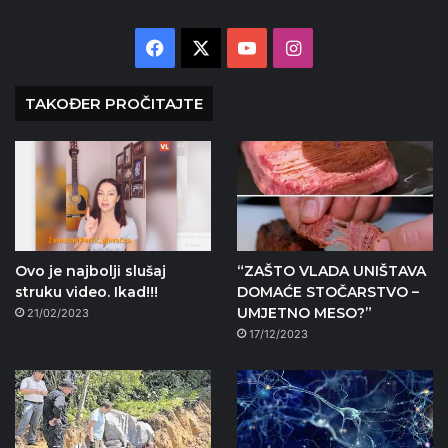
Facebook
X
YouTube
Instagram
TAKOĐER PROČITAJTE
Ovo je najbolji slušaj
“ZAŠTO VLADA UNIŠTAVA
struku video. Ikad!!!
DOMAĆE STOČARSTVO –
UMJETNO MESO?”
21/02/2023
17/12/2023