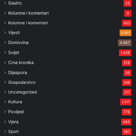
Gastro
33
Kolumne i komentari
9
Kolumne i komentari
433
Vijesti
6.841
Domovina
4.987
Svijet
1.458
Crna kronika
218
Dijaspora
36
Gospodarstvo
348
Uncategorized
317
Kultura
1.417
Povijest
778
Vjera
489
Sport
387