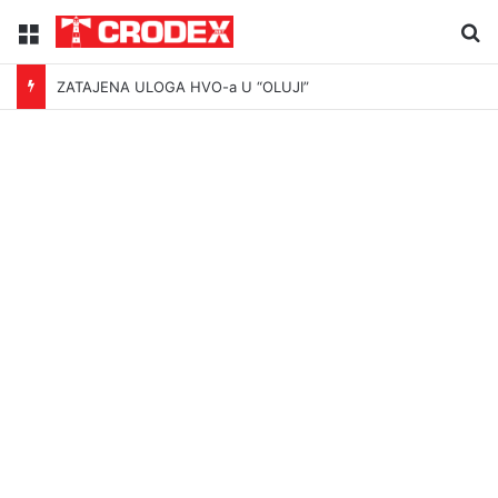
Menu
Tr
ZATAJENA ULOGA HVO-a U “OLUJI”