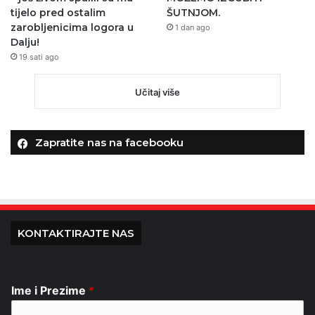
tijelo pred ostalim
ŠUTNJOM.
zarobljenicima logora u
1 dan ago
Dalju!
19 sati ago
Učitaj više
Zapratite nas na facebooku
KONTAKTIRAJTE NAS
Ime i Prezime
*