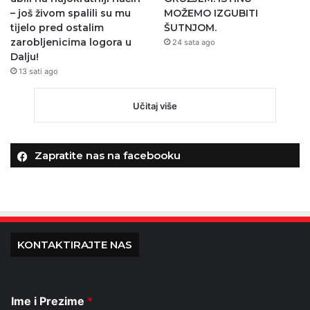
– još živom spalili su mu
MOŽEMO IZGUBITI
tijelo pred ostalim
ŠUTNJOM.
zarobljenicima logora u
24 sata ago
Dalju!
13 sati ago
Učitaj više
Zapratite nas na facebooku
KONTAKTIRAJTE NAS
Ime i Prezime
*