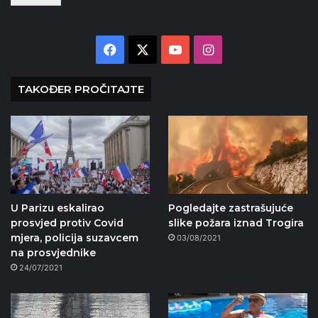
Facebook
X
YouTube
Instagram
TAKOĐER PROČITAJTE
U Parizu eskalirao
Pogledajte zastrašujuće
prosvjed protiv Covid
slike požara iznad Trogira
mjera, policija suzavcem
03/08/2021
na prosvjednike
24/07/2021