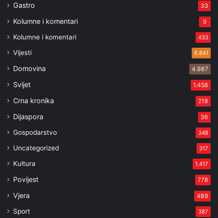
Gastro
33
Kolumne i komentari
9
Kolumne i komentari
433
Vijesti
6.841
Domovina
4.987
Svijet
1.458
Crna kronika
218
Dijaspora
36
Gospodarstvo
348
Uncategorized
317
Kultura
1.417
Povijest
778
Vjera
489
Sport
387