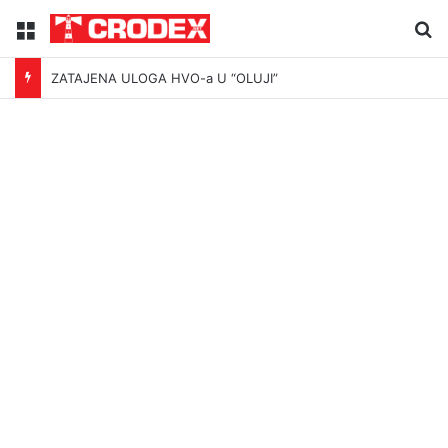
Menu
Tr
ZATAJENA ULOGA HVO-a U “OLUJI”