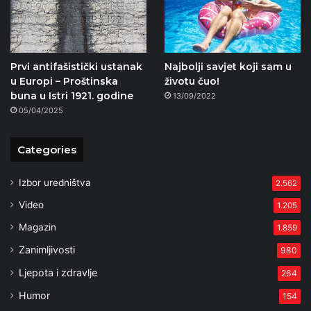
Prvi antifašistički ustanak
Najbolji savjet koji sam u
u Europi – Proštinska
životu čuo!
buna u Istri 1921. godine
13/09/2022
05/04/2025
Categories
Izbor uredništva
2.562
Video
1.205
Magazin
1.859
Zanimljivosti
980
Ljepota i zdravlje
264
Humor
154