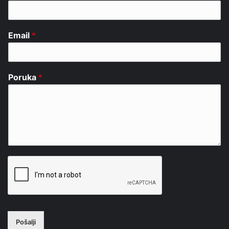
Email
*
Poruka
*
Pošalji