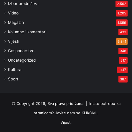
Izbor uredništva
2.562
Video
1.205
Magazin
1.859
Kolumne i komentari
433
Vijesti
6.841
Gospodarstvo
348
Uncategorized
317
Kultura
1.417
Sport
387
© Copyright 2026, Sva prava pridržana |
Imate potrebu za
stranicom? Javite nam se KLIKOM .
Vijesti