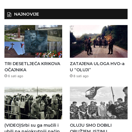
NAJNOVIJE
TRI DESETLJEĆA KRIKOVA
ZATAJENA ULOGA HVO-a
OČAJNIKA
U “OLUJI”
6 sati ago
8 sati ago
(VIDEO)Srbi su ga mučili i
OLUJU SMO DOBILI
ubili na najokrutniji način
ORUŽJEM. ISTINU