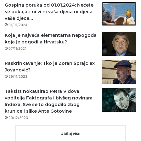
Gospina poruka od 01.01.2024: Nećete
se pokajati ni vi ni vaša djeca ni djeca
vaše djece…
01/01/2024
Koja je najveća elementarna nepogoda
koja je pogodila Hrvatsku?
07/11/2021
Raskrinkavanje: Tko je Zoran Šprajc ex
Jovanović?
29/11/2023
Taksist nokautirao Petra Vidova,
voditelja Faktografa i bivšeg novinara
Indexa. Sve se to dogodilo zbog
krunice i slike Ante Gotovine
20/12/2023
Učitaj više