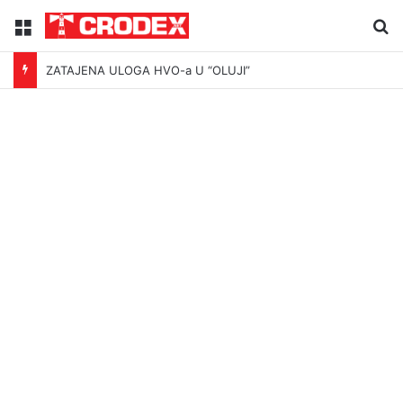
Menu
Tr
ZATAJENA ULOGA HVO-a U “OLUJI”