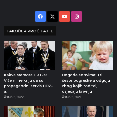
Facebook
X
YouTube
Instagram
TAKOĐER PROČITAJTE
Kakva sramota HRT-a!
Dogode se svima: Tri
Više ni ne kriju da su
česte pogreške u odgoju
propagandni servis HDZ-
zbog kojih roditelji
a.
osjećaju krivnju
03/05/2022
03/06/2021