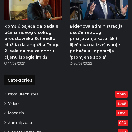
Komšić osjeća da pada u
Bidenova administracija
očima novog visokog
osuđena zbog
predstavnika Schmidta.
prisiljavanja katoličkih
Možda da angažira Dragu
liječnika na izvršavanje
Pilsela da mu za dobru
pobačaja i operacija
cijenu ispegla imidž
‘promjene spola’
14/09/2021
30/08/2022
Categories
Izbor uredništva
2.562
Video
1.205
Magazin
1.859
Zanimljivosti
980