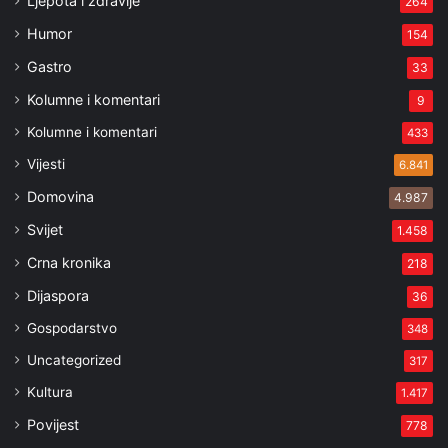
Ljepota i zdravlje
264
Humor
154
Gastro
33
Kolumne i komentari
9
Kolumne i komentari
433
Vijesti
6.841
Domovina
4.987
Svijet
1.458
Crna kronika
218
Dijaspora
36
Gospodarstvo
348
Uncategorized
317
Kultura
1.417
Povijest
778