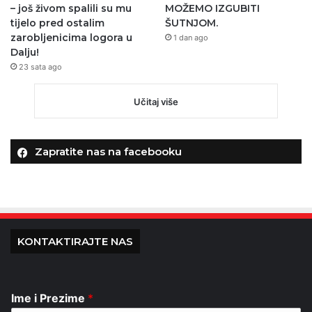
– još živom spalili su mu
MOŽEMO IZGUBITI
tijelo pred ostalim
ŠUTNJOM.
zarobljenicima logora u
1 dan ago
Dalju!
23 sata ago
Učitaj više
Zapratite nas na facebooku
KONTAKTIRAJTE NAS
Ime i Prezime
*