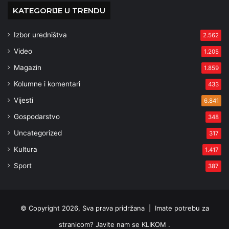
KATEGORIJE U TRENDU
Izbor uredništva
2.562
Video
1.205
Magazin
1.859
Kolumne i komentari
433
Vijesti
6.841
Gospodarstvo
348
Uncategorized
317
Kultura
1.417
Sport
387
© Copyright 2026, Sva prava pridržana |
Imate potrebu za
stranicom? Javite nam se KLIKOM .