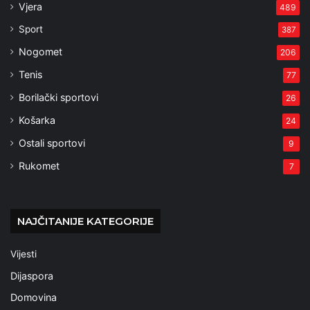
Vjera
489
Sport
387
Nogomet
206
Tenis
77
Borilački sportovi
26
Košarka
24
Ostali sportovi
9
Rukomet
7
NAJČITANIJE KATEGORIJE
Vijesti
Dijaspora
Domovina