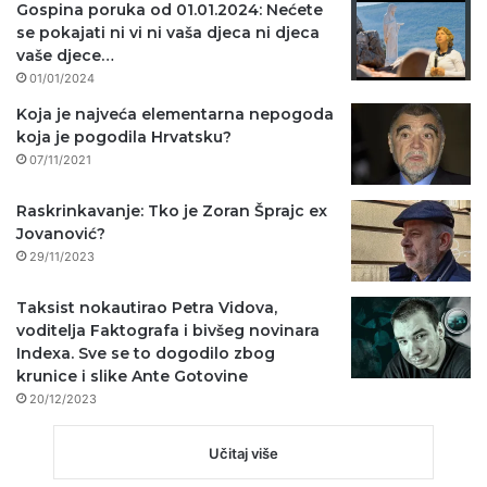
Gospina poruka od 01.01.2024: Nećete
se pokajati ni vi ni vaša djeca ni djeca
vaše djece…
01/01/2024
Koja je najveća elementarna nepogoda
koja je pogodila Hrvatsku?
07/11/2021
Raskrinkavanje: Tko je Zoran Šprajc ex
Jovanović?
29/11/2023
Taksist nokautirao Petra Vidova,
voditelja Faktografa i bivšeg novinara
Indexa. Sve se to dogodilo zbog
krunice i slike Ante Gotovine
20/12/2023
Učitaj više