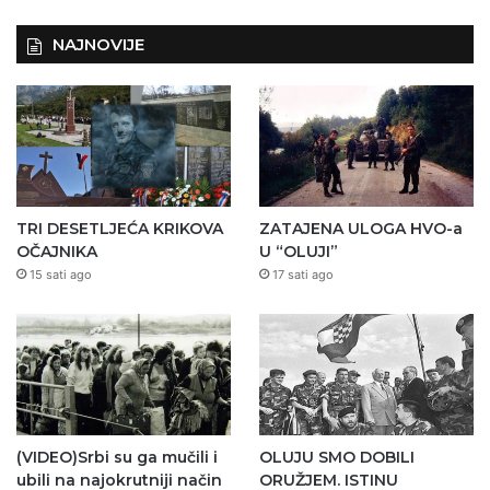
NAJNOVIJE
TRI DESETLJEĆA KRIKOVA
ZATAJENA ULOGA HVO-a
OČAJNIKA
U “OLUJI”
15 sati ago
17 sati ago
(VIDEO)Srbi su ga mučili i
OLUJU SMO DOBILI
ubili na najokrutniji način
ORUŽJEM. ISTINU