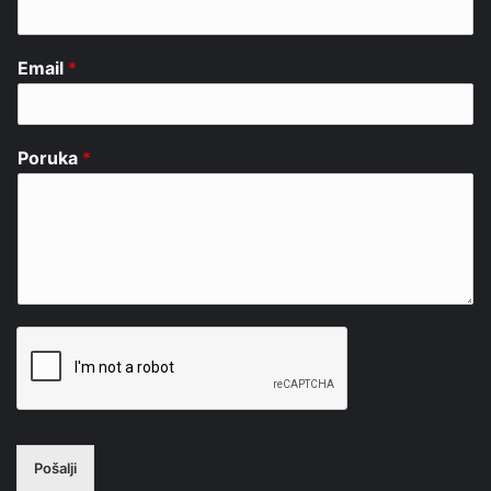
Email
*
Poruka
*
Pošalji