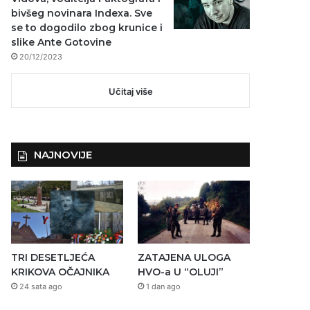
bivšeg novinara Indexa. Sve
se to dogodilo zbog krunice i
slike Ante Gotovine
20/12/2023
Učitaj više
NAJNOVIJE
TRI DESETLJEĆA
ZATAJENA ULOGA
KRIKOVA OČAJNIKA
HVO-a U “OLUJI”
24 sata ago
1 dan ago