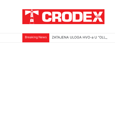
Breaking News
ZATAJENA ULOGA HVO-a U “OLUJI”