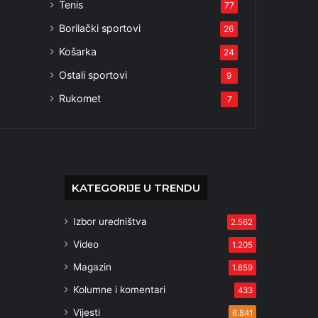
Tenis
77
Borilački sportovi
26
Košarka
24
Ostali sportovi
9
Rukomet
7
KATEGORIJE U TRENDU
Izbor uredništva
2.562
Video
1.205
Magazin
1.859
Kolumne i komentari
433
Vijesti
6.841