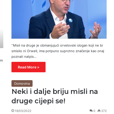
‘‘Misli na druge je obmanjujući orvelovski slogan koji ne bi
smislio ni Orwell, ima potpuno suprotno značenje kao onaj
poznati natpis…
em
Read More »
Domovina
Neki i dalje briju misli na
druge cijepi se!
19/05/2022
0
272