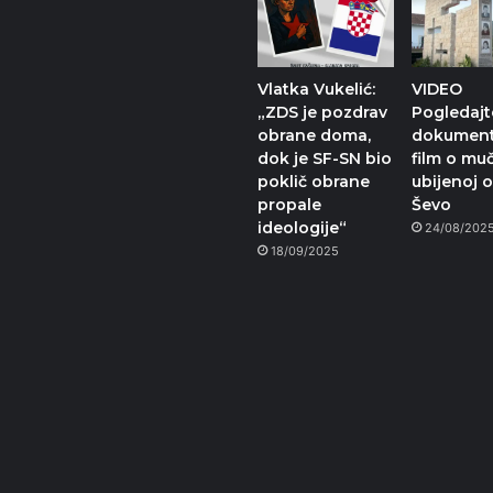
Vlatka Vukelić:
VIDEO
„ZDS je pozdrav
Pogledajt
obrane doma,
dokument
dok je SF-SN bio
film o mu
poklič obrane
ubijenoj o
propale
Ševo
ideologije“
24/08/202
18/09/2025