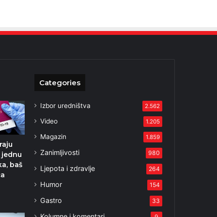
Categories
Izbor uredništva
2.562
Video
1.205
Magazin
1.859
raju
Zanimljivosti
980
i jednu
ka, baš
Ljepota i zdravlje
264
ća
Humor
154
2
Gastro
33
Kolumne i komentari
9