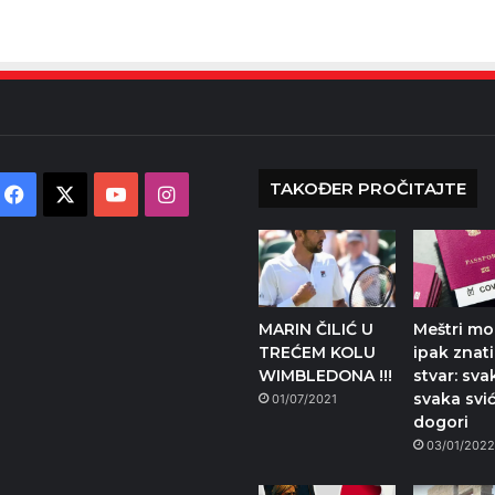
TAKOĐER PROČITAJTE
Facebook
X
YouTube
Instagram
MARIN ČILIĆ U
Meštri mo
TREĆEM KOLU
ipak znat
WIMBLEDONA !!!
stvar: sva
svaka svi
01/07/2021
dogori
03/01/202