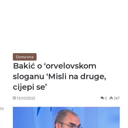
Domovina
Bakić o ‘orvelovskom
sloganu ‘Misli na druge,
cijepi se’
13/10/2022
0
267
70