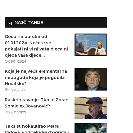
NAJČITANIJE
Gospina poruka od
01.01.2024: Nećete se
pokajati ni vi ni vaša djeca ni
djeca vaše djece…
01/01/2024
Koja je najveća elementarna
nepogoda koja je pogodila
Hrvatsku?
07/11/2021
Raskrinkavanje: Tko je Zoran
Šprajc ex Jovanović?
29/11/2023
Taksist nokautirao Petra
Vidova, voditelja Faktografa i