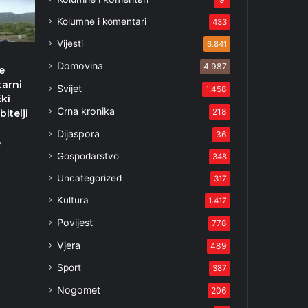
Kolumne i komentari
433
Vijesti
6.841
Domovina
4.987
e
arni
Svijet
1.458
čki
Crna kronika
218
bitelji
Dijaspora
36
5
Gospodarstvo
348
Uncategorized
317
Kultura
1.417
Povijest
778
Vjera
489
Sport
387
Nogomet
206