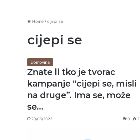
Home
/
cijepi se
cijepi se
Domovina
Znate li tko je tvorac
kampanje “cijepi se, misli
na druge”. Ima se, može
se…
20/06/2023
0
2