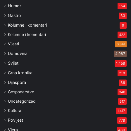
Humor
154
Gastro
33
Kolumne i komentari
9
Kolumne i komentari
422
Vijesti
6.841
Domovina
4.987
Svijet
1.458
Crna kronika
218
Dijaspora
36
Gospodarstvo
348
Uncategorized
317
Kultura
1.417
Povijest
778
Vjera
489