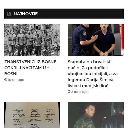
NAJNOVIJE
ZNANSTVENICI IZ BOSNE
Sramota na hrvatski
OTKRILI NACIZAM U –
način: Za pedofile i
BOSNI!
ubojice idu inicijali, a za
legendu Darija Šimića
19 sati ago
lisice i medijski linč
2 dana ago