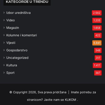
KATEGORIJE U TRENDU
Izbor uredništva
2.562
Video
1.205
Magazin
1.858
Kolumne i komentari
422
Vijesti
6.841
Gospodarstvo
348
Uncategorized
317
Kultura
1.417
Sport
387
© Copyright 2026, Sva prava pridržana |
Imate potrebu za
stranicom? Javite nam se KLIKOM .