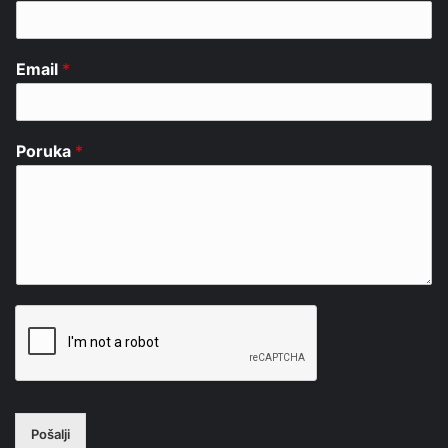
Email
*
Poruka
*
Pošalji