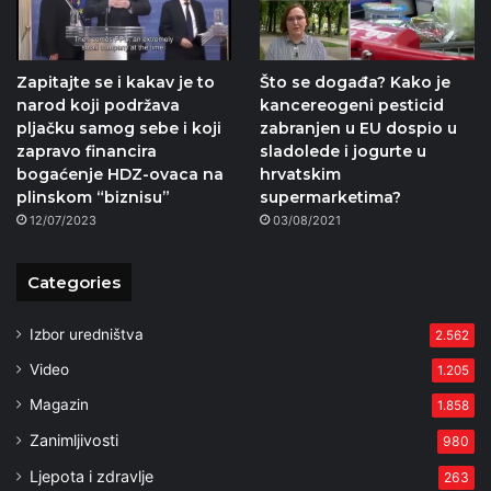
Zapitajte se i kakav je to
Što se događa? Kako je
narod koji podržava
kancereogeni pesticid
pljačku samog sebe i koji
zabranjen u EU dospio u
zapravo financira
sladolede i jogurte u
bogaćenje HDZ-ovaca na
hrvatskim
plinskom “biznisu”
supermarketima?
12/07/2023
03/08/2021
Categories
Izbor uredništva
2.562
Video
1.205
Magazin
1.858
Zanimljivosti
980
Ljepota i zdravlje
263