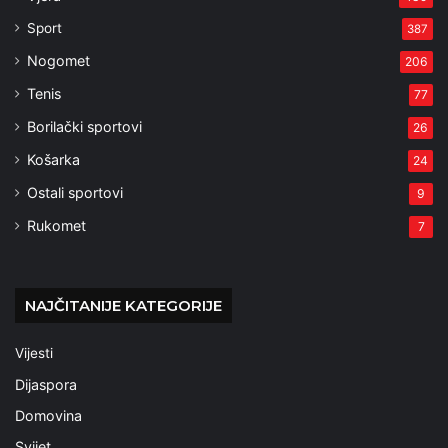
Sport
387
Nogomet
206
Tenis
77
Borilački sportovi
26
Košarka
24
Ostali sportovi
9
Rukomet
7
NAJČITANIJE KATEGORIJE
Vijesti
Dijaspora
Domovina
Svijet