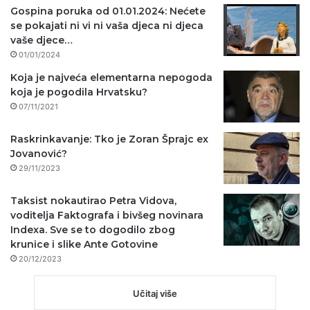
Gospina poruka od 01.01.2024: Nećete
se pokajati ni vi ni vaša djeca ni djeca
vaše djece…
01/01/2024
Koja je najveća elementarna nepogoda
koja je pogodila Hrvatsku?
07/11/2021
Raskrinkavanje: Tko je Zoran Šprajc ex
Jovanović?
29/11/2023
Taksist nokautirao Petra Vidova,
voditelja Faktografa i bivšeg novinara
Indexa. Sve se to dogodilo zbog
krunice i slike Ante Gotovine
20/12/2023
Učitaj više