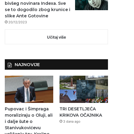
bivšeg novinara Indexa. Sve
se to dogodilo zbog krunice i
slike Ante Gotovine
20/12/2023
Učitaj više
NAJNOVIJE
Pupovac i Šimpraga
TRI DESETLJEĆA
moraliziraju o Oluji, ali
KRIKOVA OČAJNIKA
i dalje šute o
3 dana ago
Stanivukovićevu