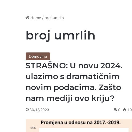
Home
/
broj umrlih
broj umrlih
Domovina
STRAŠNO: U novu 2024.
ulazimo s dramatičnim
novim podacima. Zašto
nam mediji ovo kriju?
30/12/2023
0
1.