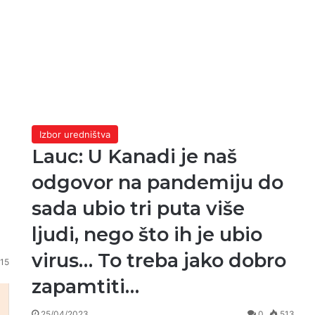
Izbor uredništva
Lauc: U Kanadi je naš
odgovor na pandemiju do
sada ubio tri puta više
ljudi, nego što ih je ubio
virus… To treba jako dobro
015
zapamtiti…
25/04/2023
0
513