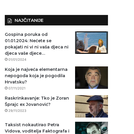
NAJČITANIJE
Gospina poruka od
01.01.2024: Nećete se
pokajati ni vi ni vaša djeca ni
djeca vaše djece…
01/01/2024
Koja je najveća elementarna
nepogoda koja je pogodila
Hrvatsku?
07/11/2021
Raskrinkavanje: Tko je Zoran
Šprajc ex Jovanović?
29/11/2023
Taksist nokautirao Petra
Vidova, voditelja Faktografa i