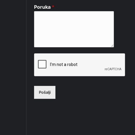
Poruka
*
Pošalji