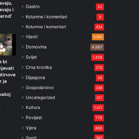
vaju,
Gastro
33
vaju i
narod’
Kolumne i komentari
9
2
Kolumne i komentari
434
Vijesti
6.841
Domovina
4.987
Svijet
1.458
e bi
Crna kronika
218
ijevati
utinove
Dijaspora
36
r je
Gospodarstvo
348
našoj
Uncategorized
317
Kultura
2
1.417
Povijest
778
Vjera
489
Sport
387