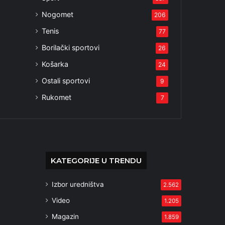
Nogomet
206
Tenis
77
Borilački sportovi
26
Košarka
24
Ostali sportovi
9
Rukomet
7
KATEGORIJE U TRENDU
Izbor uredništva
2.562
Video
1.205
Magazin
1.859