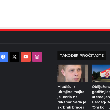
TAKOĐER PROČITAJTE
Facebook
X
YouTube
Instagram
Mladiću iz
Obilježena
Ukrajine majka
godišnjic
je umrla na
utemeljen
rukama: Sada je
Herceg-B
skrbnik braće i
‘Oni koji j