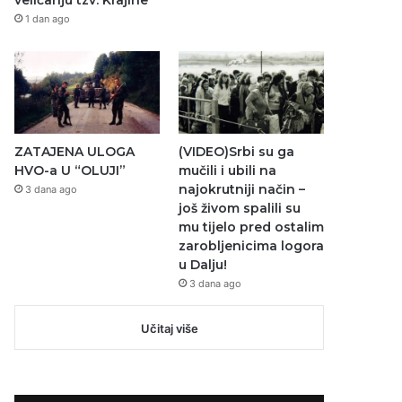
veličanju tzv. Krajine
1 dan ago
ZATAJENA ULOGA
(VIDEO)Srbi su ga
HVO-a U “OLUJI”
mučili i ubili na
najokrutniji način –
3 dana ago
još živom spalili su
mu tijelo pred ostalim
zarobljenicima logora
u Dalju!
3 dana ago
Učitaj više