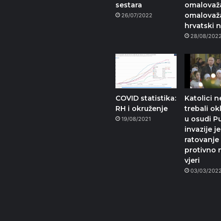
sestara
omalovaža
omalovaža
26/07/2022
hrvatski 
28/08/202
COVID statistika:
Katolici n
RH i okruženje
trebali okl
u osudi P
19/08/2021
invazije je
ratovanje
protivno 
vjeri
03/03/202