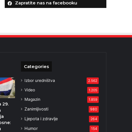
Zapratite nas na facebooku
Categories
Izbor uredništva
2.562
Video
1.205
Magazin
1.859
 29.
Zanimljivosti
980
a
ja
Ljepota i zdravlje
264
osne:
Humor
u
154