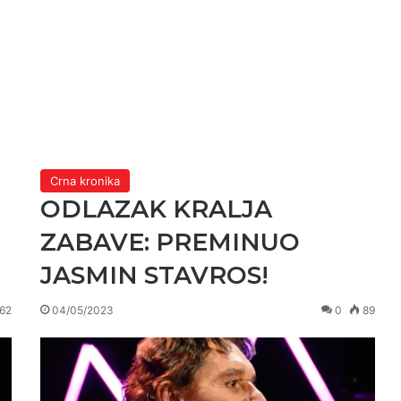
Crna kronika
ODLAZAK KRALJA
ZABAVE: PREMINUO
JASMIN STAVROS!
62
04/05/2023
0
89