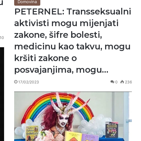
u
Domovina
PETERNEL: Transseksualni
aktivisti mogu mijenjati
zakone, šifre bolesti,
10
medicinu kao takvu, mogu
kršiti zakone o
posvajanjima, mogu…
17/02/2023
0
236