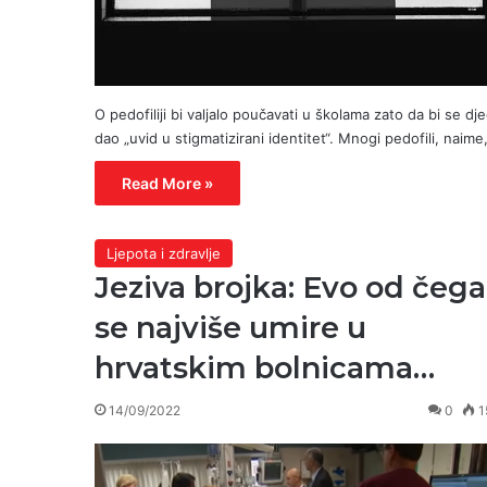
O pedofiliji bi valjalo poučavati u školama zato da bi se dje
dao „uvid u stigmatizirani identitet“. Mnogi pedofili, naime
Read More »
Ljepota i zdravlje
Jeziva brojka: Evo od čega
se najviše umire u
hrvatskim bolnicama…
14/09/2022
0
1