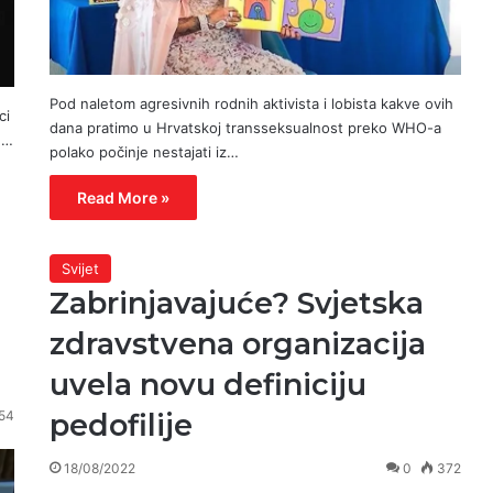
Pod naletom agresivnih rodnih aktivista i lobista kakve ovih
ci
dana pratimo u Hrvatskoj transseksualnost preko WHO-a
,…
polako počinje nestajati iz…
Read More »
Svijet
Zabrinjavajuće? Svjetska
zdravstvena organizacija
uvela novu definiciju
54
pedofilije
18/08/2022
0
372