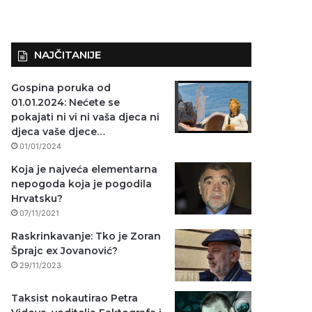
NAJČITANIJE
Gospina poruka od
01.01.2024: Nećete se
pokajati ni vi ni vaša djeca ni
djeca vaše djece…
01/01/2024
Koja je najveća elementarna
nepogoda koja je pogodila
Hrvatsku?
07/11/2021
Raskrinkavanje: Tko je Zoran
Šprajc ex Jovanović?
29/11/2023
Taksist nokautirao Petra