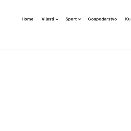
Home
Vijesti
Sport
Gospodarstvo
Ku
utniji način – još živom spalili su mu tijelo pred ostalim zarobljenicima lo