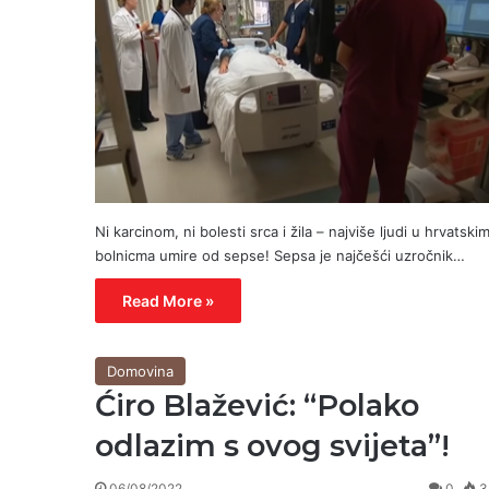
Ni karcinom, ni bolesti srca i žila – najviše ljudi u hrvatski
bolnicma umire od sepse! Sepsa je najčešći uzročnik…
Read More »
Domovina
Ćiro Blažević: “Polako
odlazim s ovog svijeta”!
06/08/2022
0
3