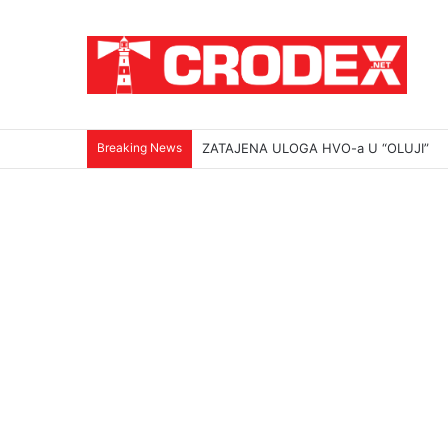
Breaking News
(VIDEO)Srbi su ga mučili i ubili na najokr