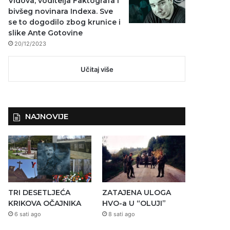
Vidova, voditelja Faktografa i
bivšeg novinara Indexa. Sve
se to dogodilo zbog krunice i
slike Ante Gotovine
20/12/2023
Učitaj više
NAJNOVIJE
TRI DESETLJEĆA
ZATAJENA ULOGA
KRIKOVA OČAJNIKA
HVO-a U “OLUJI”
6 sati ago
8 sati ago