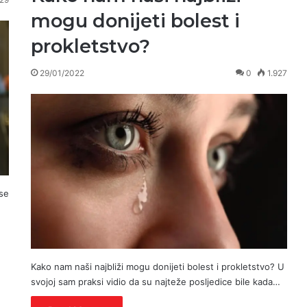
mogu donijeti bolest i
prokletstvo?
29/01/2022
0
1.927
 se
Kako nam naši najbliži mogu donijeti bolest i prokletstvo? U
svojoj sam praksi vidio da su najteže posljedice bile kada…