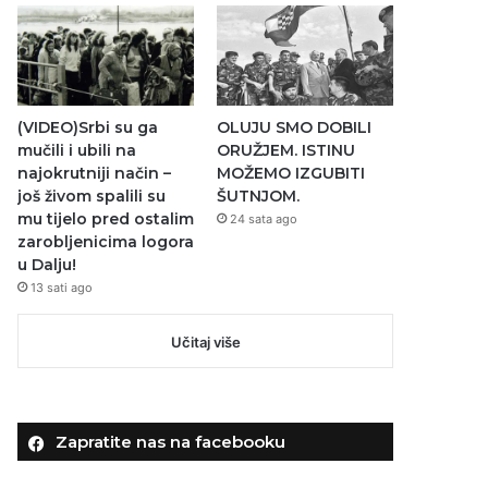
(VIDEO)Srbi su ga
OLUJU SMO DOBILI
mučili i ubili na
ORUŽJEM. ISTINU
najokrutniji način –
MOŽEMO IZGUBITI
još živom spalili su
ŠUTNJOM.
mu tijelo pred ostalim
24 sata ago
zarobljenicima logora
u Dalju!
13 sati ago
Učitaj više
Zapratite nas na facebooku