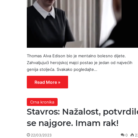
Thomas Alva Edison bio je mentalno bolesno dijete.
Zahvaljujući herojskoj majci postao je jedan od najvećih
genija stoljeća. Svakako pogledajte…
Read More »
Crna kronika
Stavros: Nažalost, potvrdil
se najgore. Imam rak!
22/03/2023
0
2