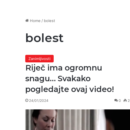
Home
/
bolest
bolest
Zanimljivosti
Riječ ima ogromnu
snagu… Svakako
pogledajte ovaj video!
24/01/2024
0
2