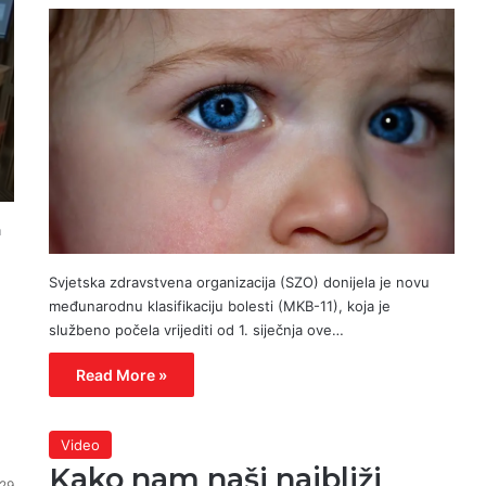
m
Svjetska zdravstvena organizacija (SZO) donijela je novu
međunarodnu klasifikaciju bolesti (MKB-11), koja je
službeno počela vrijediti od 1. siječnja ove…
Read More »
Video
Kako nam naši najbliži
29