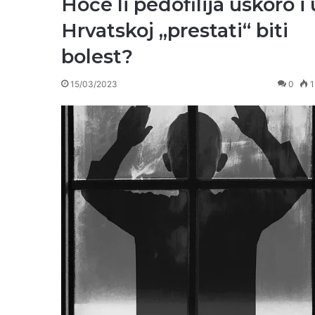
Hoće li pedofilija uskoro i 
Hrvatskoj „prestati“ biti
bolest?
15/03/2023
0
1