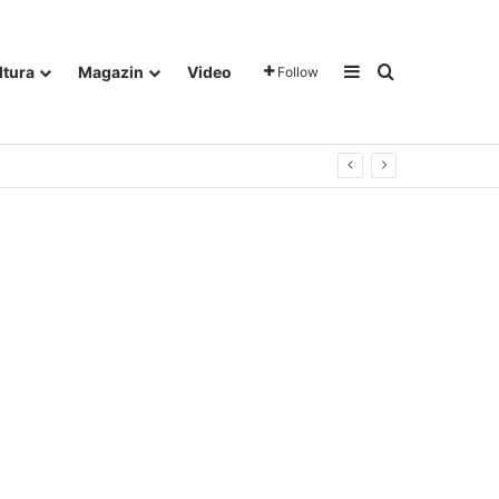
Sidebar
Traži
ltura
Magazin
Video
Follow
gora u Dalju!