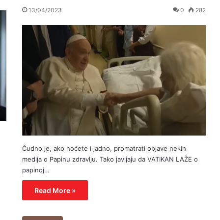
13/04/2023
0
282
Čudno je, ako hoćete i jadno, promatrati objave nekih
medija o Papinu zdravlju. Tako javljaju da VATIKAN LAŽE o
papinoj…
Read More »