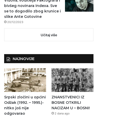
Vidova, voditelja Faktografa i
bivšeg novinara Indexa. Sve
se to dogodilo zbog krunice i
slike Ante Gotovine
20/12/2023
Učitaj više
NAJNOVIJE
Srpski zločini u općini
ZNANSTVENICI IZ
Odžak (1992. – 1995.)-
BOSNE OTKRILI
nitko još nije
NACIZAM U – BOSNI!
odgovarao
2 dana ago