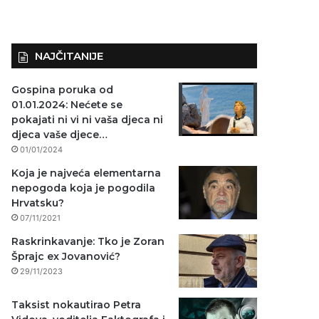
NAJČITANIJE
Gospina poruka od
01.01.2024: Nećete se
pokajati ni vi ni vaša djeca ni
djeca vaše djece…
01/01/2024
Koja je najveća elementarna
nepogoda koja je pogodila
Hrvatsku?
07/11/2021
Raskrinkavanje: Tko je Zoran
Šprajc ex Jovanović?
29/11/2023
Taksist nokautirao Petra