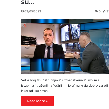
su…
03/05/2023
0
3
Veliki broj tzv. “stručnjaka” i “znanstvenika” svojim su
istupima i traženjima “oštrijih mjera” na kraju dobro zaradili
Iskoristili su strah,…
Read More »