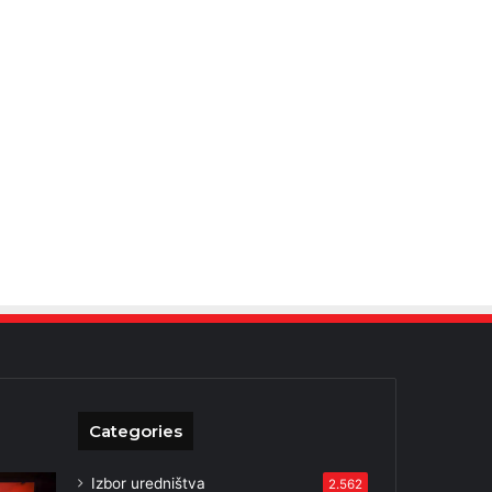
Categories
Izbor uredništva
2.562