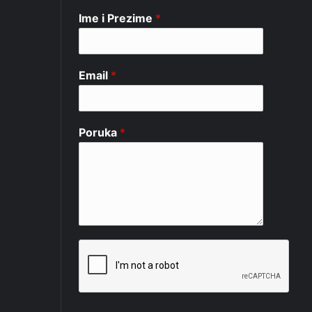
Ime i Prezime
*
Email
*
Poruka
*