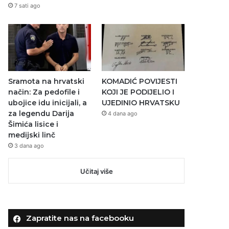
7 sati ago
Sramota na hrvatski
KOMADIĆ POVIJESTI
način: Za pedofile i
KOJI JE PODIJELIO I
ubojice idu inicijali, a
UJEDINIO HRVATSKU
za legendu Darija
4 dana ago
Šimića lisice i
medijski linč
3 dana ago
Učitaj više
Zapratite nas na facebooku