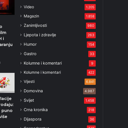
Video
1.205
Magazin
1.858
Zanimljivosti
980
o
film
Ljepota i zdravlje
263
H i
Humor
aranju
154
Gastro
33
Kolumne i komentari
6
9
Kolumne i komentari
422
Vijesti
6.841
Domovina
4.987
lacije
Svijet
1.458
odaju:
Crna kronika
218
 puno
više
Dijaspora
36