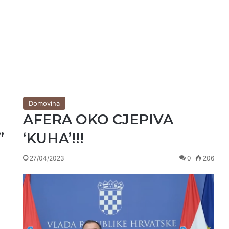
Domovina
AFERA OKO CJEPIVA
”
‘KUHA’!!!
27/04/2023
0
206