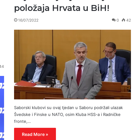
položaja Hrvata u BiH!
16/07/2022
0
42
44
Saborski klubovi su ovaj tjedan u Saboru podržali ulazak
Švedske i Finske u NATO, osim Kluba HSS-a i Radničke
fronte,…
Read More »