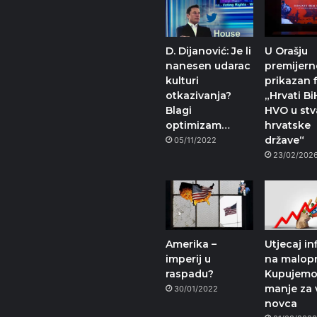
D. Dijanović: Je li
U Orašju
nanesen udarac
premijern
kulturi
prikazan 
otkazivanja?
„Hrvati Bi
Blagi
HVO u stv
optimizam…
hrvatske
države“
05/11/2022
23/02/202
Amerika –
Utjecaj inf
imperij u
na malopr
raspadu?
Kupujemo
manje za 
30/01/2022
novca