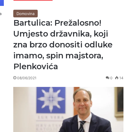
Domovina
a
Bartulica: Prežalosno!
Umjesto državnika, koji
zna brzo donositi odluke
imamo, spin majstora,
Plenkovića
08/06/2021
0
14