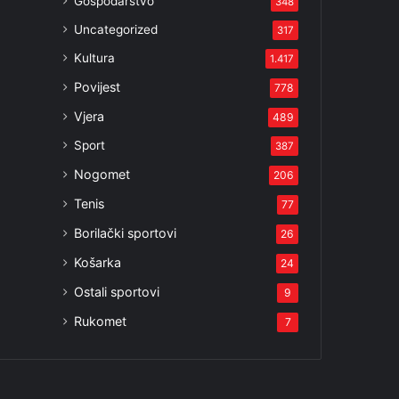
Gospodarstvo
348
3
Uncategorized
317
Kultura
1.417
Povijest
778
Vjera
489
Sport
387
Nogomet
206
Tenis
77
Borilački sportovi
26
Košarka
24
Ostali sportovi
9
Rukomet
7