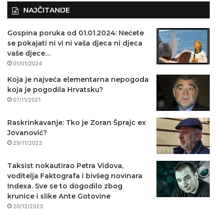
NAJČITANIJE
Gospina poruka od 01.01.2024: Nećete
se pokajati ni vi ni vaša djeca ni djeca
vaše djece…
01/01/2024
Koja je najveća elementarna nepogoda
koja je pogodila Hrvatsku?
07/11/2021
Raskrinkavanje: Tko je Zoran Šprajc ex
Jovanović?
29/11/2023
Taksist nokautirao Petra Vidova,
voditelja Faktografa i bivšeg novinara
Indexa. Sve se to dogodilo zbog
krunice i slike Ante Gotovine
20/12/2023