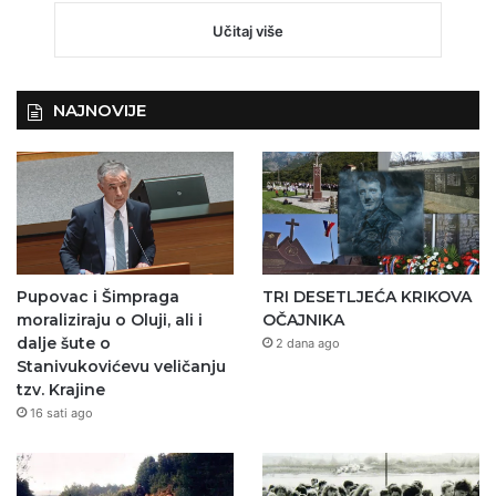
Učitaj više
NAJNOVIJE
Pupovac i Šimpraga
TRI DESETLJEĆA KRIKOVA
moraliziraju o Oluji, ali i
OČAJNIKA
dalje šute o
2 dana ago
Stanivukovićevu veličanju
tzv. Krajine
16 sati ago