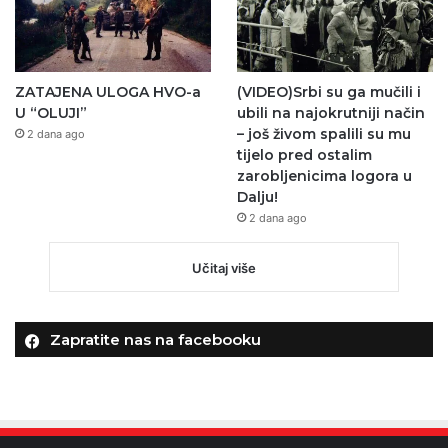
ZATAJENA ULOGA HVO-a
(VIDEO)Srbi su ga mučili i
U “OLUJI”
ubili na najokrutniji način
– još živom spalili su mu
2 dana ago
tijelo pred ostalim
zarobljenicima logora u
Dalju!
2 dana ago
Učitaj više
Zapratite nas na facebooku