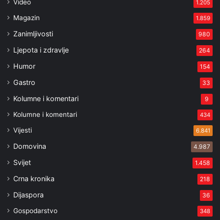
Video
1.205
Magazin
1.859
Zanimljivosti
980
Ljepota i zdravlje
264
Humor
154
Gastro
33
Kolumne i komentari
9
Kolumne i komentari
434
Vijesti
6.841
Domovina
4.987
Svijet
1.458
Crna kronika
218
Dijaspora
36
Gospodarstvo
348