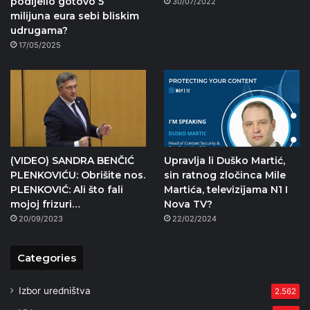
podijelio gotovo 5
30/07/2022
milijuna eura sebi bliskim
udrugama?
17/05/2025
(VIDEO) SANDRA BENČIĆ
Upravlja li Duško Martić,
PLENKOVIĆU: Obrišite nos.
sin ratnog zločinca Mile
PLENKOVIĆ: Ali što fali
Martića, televizijama N1 I
mojoj frizuri…
Nova TV?
20/09/2023
22/02/2024
Categories
Izbor uredništva
2.562