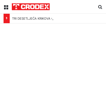
Menu
Tr
TRI DESETLJEĆA KRIKOVA OČAJNIKA