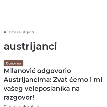
Home
/
austrijanci
austrijanci
Domovina
Milanović odgovorio
Austrijancima: Zvat ćemo i mi
vašeg veleposlanika na
razgovor!
22/11/2021
0
106