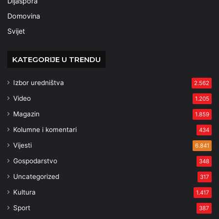
Dijaspora
Domovina
Svijet
KATEGORIJE U TRENDU
Izbor uredništva
2.562
Video
1.205
Magazin
1.859
Kolumne i komentari
434
Vijesti
6.841
Gospodarstvo
348
Uncategorized
317
Kultura
1.417
Sport
387