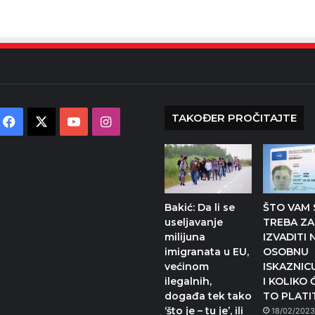
TAKOĐER PROČITAJTE
Facebook
X
YouTube
Instagram
Bakić: Da li se
ŠTO VAM 
useljavanje
TREBA ZA
milijuna
IZVADITI
imigranata u EU,
OSOBNU
većinom
ISKAZNIC
ilegalnih,
I KOLIKO 
događa tek tako
TO PLATI
‘što je – tu je’, ili
18/02/202