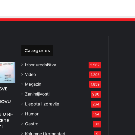
Categories
Izbor uredništva
2.562
Video
1.205
Magazin
1.859
SVE
Zanimljivosti
980
 NOVU
Ljepota i zdravlje
264
Humor
U U RH
154
ĆETE
Gastro
33
TI
Kolumne i komentari
3
9