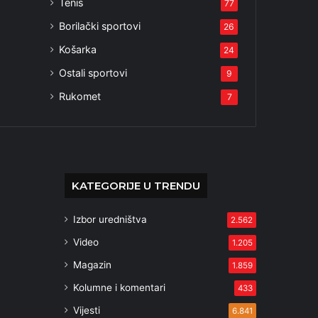
Tenis
77
Borilački sportovi
26
Košarka
24
Ostali sportovi
9
Rukomet
7
KATEGORIJE U TRENDU
Izbor uredništva
2.562
Video
1.205
Magazin
1.859
Kolumne i komentari
433
Vijesti
6.841