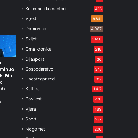
Kolumne i komentari
433
Vijesti
6.841
Domovina
4.987
Svijet
1.458
Crna kronika
218
Dijaspora
36
ni
Gospodarstvo
eminuo
348
k: Bio
Uncategorized
317
od
ih
Kultura
1.417
Povijest
778
a
Vjera
489
Sport
387
Nogomet
206