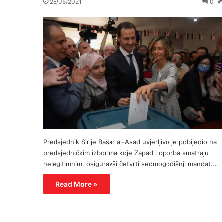
28/05/2021
0
Predsjednik Sirije Bašar al-Asad uvjerljivo je pobijedio na
predsjedničkim izborima koje Zapad i oporba smatraju
nelegitimnim, osiguravši četvrti sedmogodišnji mandat.…
Read More »