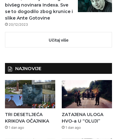
bivšeg novinara Indexa. Sve
se to dogodilo zbog krunice i
slike Ante Gotovine
20/12/2023
Učitaj više
NAJNOVIJE
TRI DESETLJEĆA
ZATAJENA ULOGA
KRIKOVA OČAJNIKA
HVO-a U “OLUJI”
1 dan ago
1 dan ago