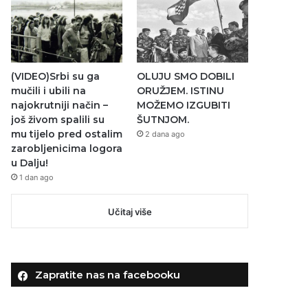
(VIDEO)Srbi su ga
OLUJU SMO DOBILI
mučili i ubili na
ORUŽJEM. ISTINU
najokrutniji način –
MOŽEMO IZGUBITI
još živom spalili su
ŠUTNJOM.
mu tijelo pred ostalim
2 dana ago
zarobljenicima logora
u Dalju!
1 dan ago
Učitaj više
Zapratite nas na facebooku