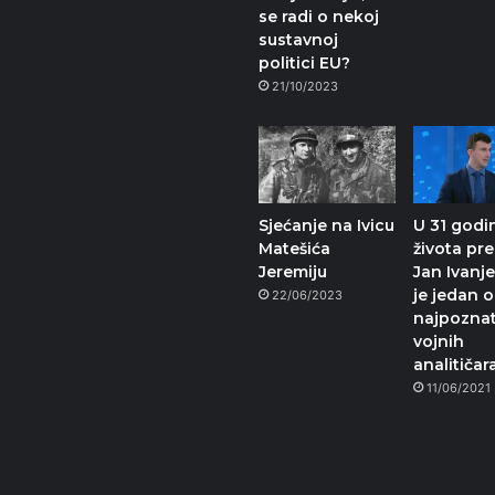
se radi o nekoj
sustavnoj
politici EU?
21/10/2023
Sjećanje na Ivicu
U 31 godi
Matešića
života pr
Jeremiju
Jan Ivanje
je jedan 
22/06/2023
najpoznat
vojnih
analitičar
11/06/2021