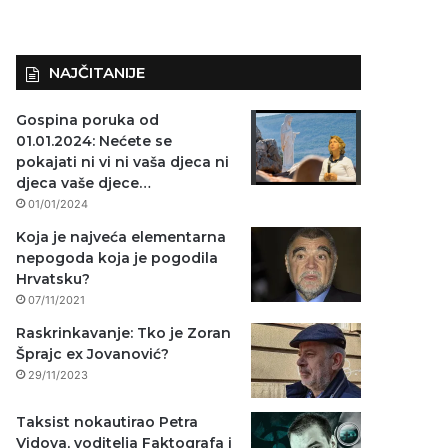
NAJČITANIJE
Gospina poruka od
01.01.2024: Nećete se
pokajati ni vi ni vaša djeca ni
djeca vaše djece…
01/01/2024
Koja je najveća elementarna
nepogoda koja je pogodila
Hrvatsku?
07/11/2021
Raskrinkavanje: Tko je Zoran
Šprajc ex Jovanović?
29/11/2023
Taksist nokautirao Petra
Vidova, voditelja Faktografa i