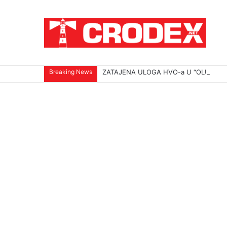
Breaking News
ZATAJENA ULOGA HVO-a U “OLUJI”