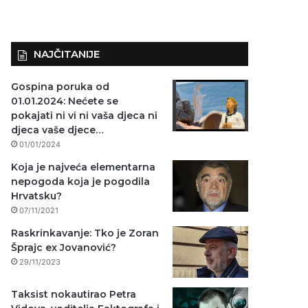
NAJČITANIJE
Gospina poruka od
01.01.2024: Nećete se
pokajati ni vi ni vaša djeca ni
djeca vaše djece…
01/01/2024
Koja je najveća elementarna
nepogoda koja je pogodila
Hrvatsku?
07/11/2021
Raskrinkavanje: Tko je Zoran
Šprajc ex Jovanović?
29/11/2023
Taksist nokautirao Petra