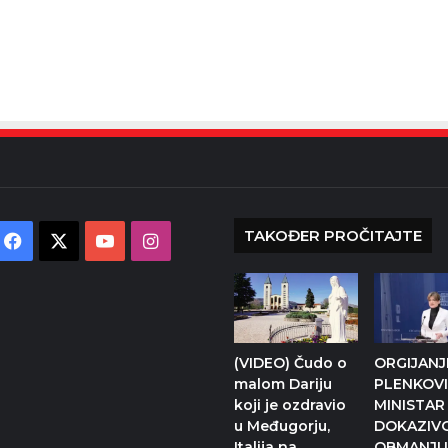
TAKOĐER PROČITAJTE
Facebook
X
YouTube
Instagram
(VIDEO) Čudo o
ORGIJANJ
malom Dariju
PLENKOVI
koji je ozdravio
MINISTAR
u Međugorju,
DOKAZIV
Italija na
OBMANJU