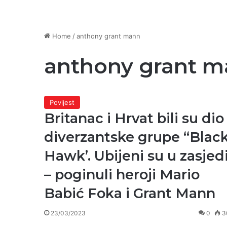
Home
/
anthony grant mann
anthony grant 
Povijest
Britanac i Hrvat bili su dio
diverzantske grupe “Blac
Hawk’. Ubijeni su u zasjed
– poginuli heroji Mario
Babić Foka i Grant Mann
23/03/2023
0
3