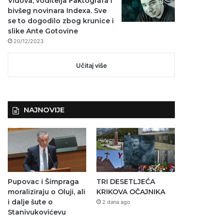
Vidova, voditelja Faktografa i
bivšeg novinara Indexa. Sve
se to dogodilo zbog krunice i
slike Ante Gotovine
20/12/2023
Učitaj više
NAJNOVIJE
Pupovac i Šimpraga
TRI DESETLJEĆA
moraliziraju o Oluji, ali
KRIKOVA OČAJNIKA
i dalje šute o
2 dana ago
Stanivukovićevu