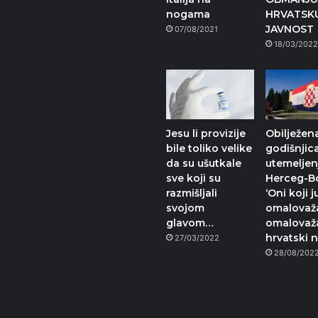
nogama
HRVATSK
JAVNOST
07/08/2021
18/03/202
Jesu li provizije
Obilježena
bile toliko velike
godišnjic
da su ušutkale
utemeljen
sve koji su
Herceg-B
razmišljali
‘Oni koji j
svojom
omalovaža
glavom…
omalovaža
hrvatski 
27/03/2022
28/08/202