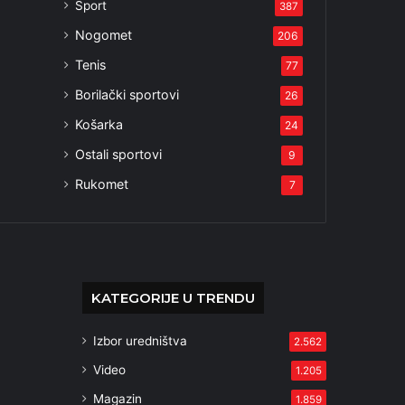
Sport
387
Nogomet
206
Tenis
77
Borilački sportovi
26
Košarka
24
Ostali sportovi
9
Rukomet
7
KATEGORIJE U TRENDU
Izbor uredništva
2.562
Video
1.205
Magazin
1.859