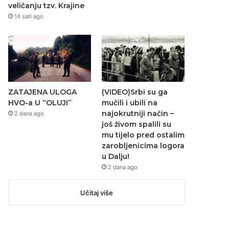
veličanju tzv. Krajine
14 sati ago
ZATAJENA ULOGA
(VIDEO)Srbi su ga
HVO-a U “OLUJI”
mučili i ubili na
najokrutniji način –
2 dana ago
još živom spalili su
mu tijelo pred ostalim
zarobljenicima logora
u Dalju!
2 dana ago
Učitaj više