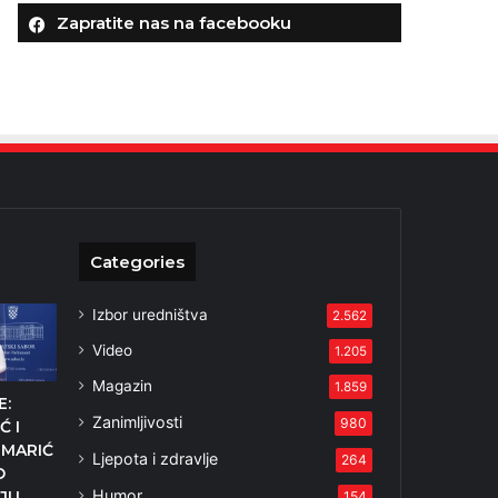
Zapratite nas na facebooku
Categories
Izbor uredništva
2.562
Video
1.205
Magazin
1.859
E:
Zanimljivosti
980
Ć I
 MARIĆ
Ljepota i zdravlje
264
O
Humor
JU
154