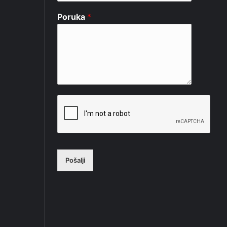
Poruka
*
Pošalji