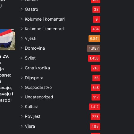
U
Gastro
33
Kolumne i komentari
2
9
Kolumne i komentari
434
Vijesti
6.841
Domovina
4.987
 29.
Svijet
1.458
a
Crna kronika
218
ja
osne:
Dijaspora
36
u
Gospodarstvo
vaju,
348
vaju i
Uncategorized
317
narod’
Kultura
2
1.417
Povijest
778
Vjera
489