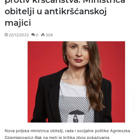
obitelji u antikršćanskoj
majici
22/12/2023
0
306
Nova poljska ministrica obitelji, rada i socijalne politike Agnieszka
Dziemianowicz-Bąk na meti je kritika zbog pokazivanja