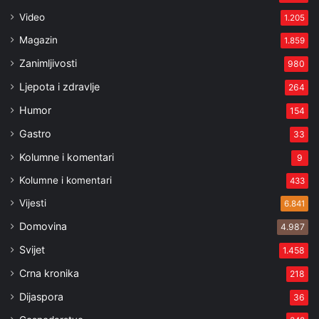
Video
1.205
Magazin
1.859
Zanimljivosti
980
Ljepota i zdravlje
264
Humor
154
Gastro
33
Kolumne i komentari
9
Kolumne i komentari
433
Vijesti
6.841
Domovina
4.987
Svijet
1.458
Crna kronika
218
Dijaspora
36