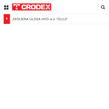
Menu
Tr
ZATAJENA ULOGA HVO-a U “OLUJI”