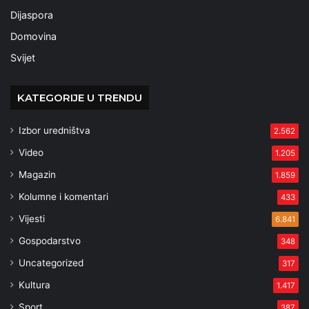
Dijaspora
Domovina
Svijet
KATEGORIJE U TRENDU
Izbor uredništva
2.562
Video
1.205
Magazin
1.859
Kolumne i komentari
433
Vijesti
6.841
Gospodarstvo
348
Uncategorized
317
Kultura
1.417
Sport
387