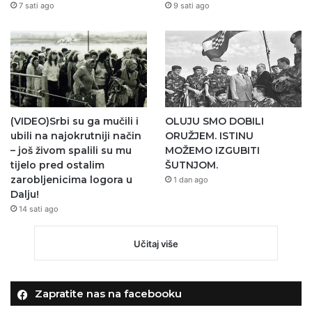
7 sati ago
9 sati ago
(VIDEO)Srbi su ga mučili i
OLUJU SMO DOBILI
ubili na najokrutniji način
ORUŽJEM. ISTINU
– još živom spalili su mu
MOŽEMO IZGUBITI
tijelo pred ostalim
ŠUTNJOM.
zarobljenicima logora u
1 dan ago
Dalju!
14 sati ago
Učitaj više
Zapratite nas na facebooku