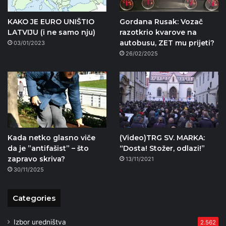
KAKO JE EURO UNIŠTIO
Gordana Rusak: Vozač
LATVIJU (i ne samo nju)
razotkrio kvarove na
autobusu, ZET mu prijeti?
03/01/2023
26/02/2025
Kada netko glasno viče
(Video)TRG SV. MARKA:
da je ”antifašist” – što
“Dosta! Stožer, odlazi!”
zapravo skriva?
13/11/2021
30/11/2025
Categories
Izbor uredništva
2.562