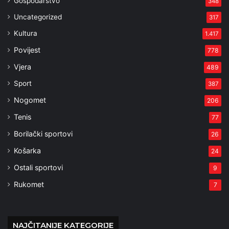
Gospodarstvo
348
Uncategorized
317
Kultura
1.417
Povijest
778
Vjera
489
Sport
387
Nogomet
206
Tenis
77
Borilački sportovi
26
Košarka
24
Ostali sportovi
9
Rukomet
7
NAJČITANIJE KATEGORIJE