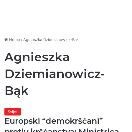
Home
/
Agnieszka Dziemianowicz-Bąk
Agnieszka
Dziemianowicz-
Bąk
Svijet
Europski “demokršćani”
protiv kršćanstva: Ministrica