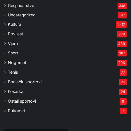
Gospodarstvo
348
Uncategorized
317
Kultura
1.417
Povijest
778
Vjera
489
Sport
387
Nogomet
206
Tenis
77
Borilački sportovi
26
Košarka
24
Ostali sportovi
9
Rukomet
7