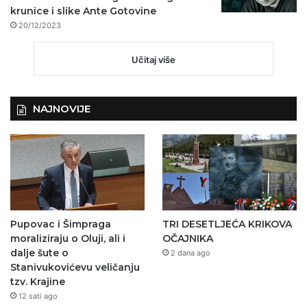
krunice i slike Ante Gotovine
20/12/2023
Učitaj više
NAJNOVIJE
Pupovac i Šimpraga
TRI DESETLJEĆA KRIKOVA
moraliziraju o Oluji, ali i
OČAJNIKA
dalje šute o
2 dana ago
Stanivukovićevu veličanju
tzv. Krajine
12 sati ago