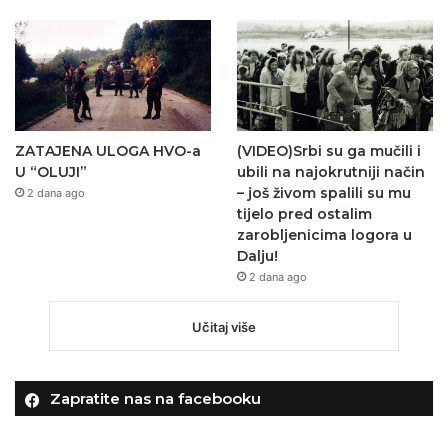
ZATAJENA ULOGA HVO-a
(VIDEO)Srbi su ga mučili i
U “OLUJI”
ubili na najokrutniji način
– još živom spalili su mu
2 dana ago
tijelo pred ostalim
zarobljenicima logora u
Dalju!
2 dana ago
Učitaj više
Zapratite nas na facebooku