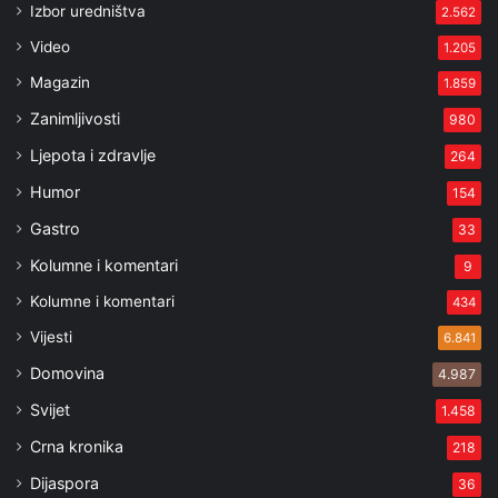
Izbor uredništva
2.562
Video
1.205
Magazin
1.859
Zanimljivosti
980
Ljepota i zdravlje
264
Humor
154
Gastro
33
Kolumne i komentari
9
Kolumne i komentari
434
Vijesti
6.841
Domovina
4.987
Svijet
1.458
Crna kronika
218
Dijaspora
36