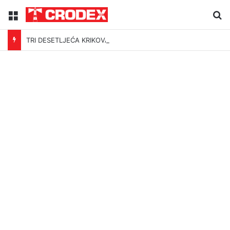
Menu
Tr
TRI DESETLJEĆA KRIKOVA OČAJNIKA