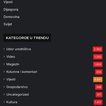
Vijesti
Dijaspora
Domovina
Svijet
KATEGORIJE U TRENDU
Izbor uredništva
2.562
Video
1.205
Magazin
1.859
Kolumne i komentari
434
Vijesti
6.841
Gospodarstvo
348
Uncategorized
317
Kultura
1.417