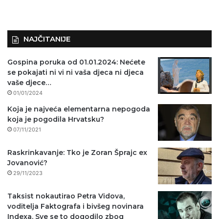
NAJČITANIJE
Gospina poruka od 01.01.2024: Nećete
se pokajati ni vi ni vaša djeca ni djeca
vaše djece…
01/01/2024
Koja je najveća elementarna nepogoda
koja je pogodila Hrvatsku?
07/11/2021
Raskrinkavanje: Tko je Zoran Šprajc ex
Jovanović?
29/11/2023
Taksist nokautirao Petra Vidova,
voditelja Faktografa i bivšeg novinara
Indexa. Sve se to dogodilo zbog