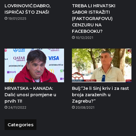
LOVRINOVIĆ:DABRO,
TREBA LI HRVATSKI
ISPRIČAJ ŠTO ZNAŠ!
SABOR ISTRAŽITI
(FAKTOGRAFOVU)
19/01/2025
CENZURU NA
FACEBOOKU?
10/12/2021
HRVATSKA – KANADA:
Bulj:”Je li Sinj kriv i za rast
Dalić unosi promjene u
broja zaraženih u
prvih 11!
Zagrebu?”
24/11/2022
20/08/2021
Categories