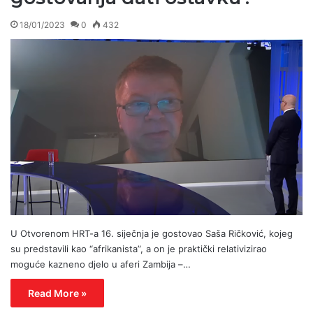
18/01/2023
0
432
U Otvorenom HRT-a 16. siječnja je gostovao Saša Ričković, kojeg
su predstavili kao “afrikanista”, a on je praktički relativizirao
moguće kazneno djelo u aferi Zambija –…
Read More »