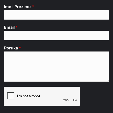
Ime i Prezime
*
Email
*
Poruka
*