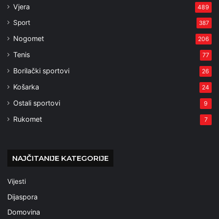
Vjera
489
Sport
387
Nogomet
206
Tenis
77
Borilački sportovi
26
Košarka
24
Ostali sportovi
9
Rukomet
7
NAJČITANIJE KATEGORIJE
Vijesti
Dijaspora
Domovina