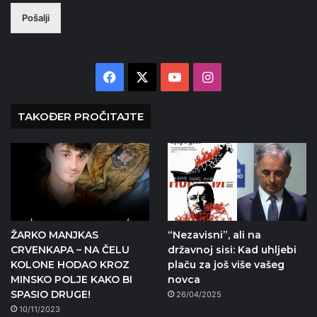
Pošalji
Facebook
X
YouTube
Instagram
TAKOĐER PROČITAJTE
ŽARKO MANJKAS
“Nezavisni”, ali na
CRVENKAPA – NA ČELU
državnoj sisi: Kad uhljebi
KOLONE HODAO KROZ
plaču za još više vašeg
MINSKO POLJE KAKO BI
novca
SPASIO DRUGE!
26/04/2025
10/11/2023