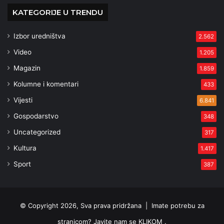
KATEGORIJE U TRENDU
Izbor uredništva
2.562
Video
1.205
Magazin
1.859
Kolumne i komentari
433
Vijesti
6.841
Gospodarstvo
348
Uncategorized
317
Kultura
1.417
Sport
387
© Copyright 2026, Sva prava pridržana |
Imate potrebu za
stranicom? Javite nam se KLIKOM .