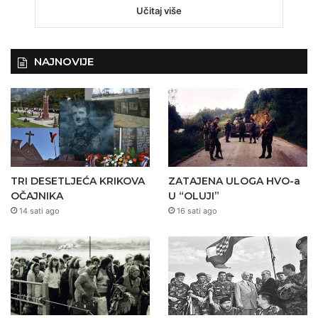
Učitaj više
NAJNOVIJE
TRI DESETLJEĆA KRIKOVA
ZATAJENA ULOGA HVO-a
OČAJNIKA
U “OLUJI”
14 sati ago
16 sati ago