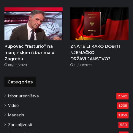
Pupovac “rasturio” na
ZNATE LI KAKO DOBITI
manjinskim izborima u
NJEMAČKO
Zagrebu.
DRŽAVLJANSTVO?
08/05/2023
13/09/2021
Categories
Izbor uredništva
2.562
Video
1.205
Magazin
1.859
Zanimljivosti
980