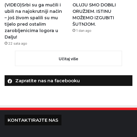
(VIDEO)Srbi su ga mučili i
OLUJU SMO DOBILI
ubili na najokrutniji način
ORUŽJEM. ISTINU
– još živom spalili su mu
MOŽEMO IZGUBITI
tijelo pred ostalim
ŠUTNJOM.
zarobljenicima logora u
1 dan ago
Dalju!
22 sata ago
Učitaj više
Zapratite nas na facebooku
KONTAKTIRAJTE NAS