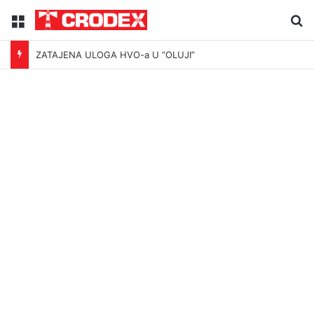
Menu
Tr
ZATAJENA ULOGA HVO-a U “OLUJI”