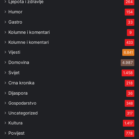
Ljepota i zdravlje
264
Humor
154
Gastro
33
Kolumne i komentari
9
Kolumne i komentari
433
Vijesti
6.841
Domovina
4.987
Svijet
1.458
Crna kronika
218
Dijaspora
36
Gospodarstvo
348
Uncategorized
317
Kultura
1.417
Povijest
778