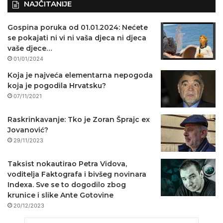
NAJČITANIJE
Gospina poruka od 01.01.2024: Nećete
se pokajati ni vi ni vaša djeca ni djeca
vaše djece…
01/01/2024
Koja je najveća elementarna nepogoda
koja je pogodila Hrvatsku?
07/11/2021
Raskrinkavanje: Tko je Zoran Šprajc ex
Jovanović?
29/11/2023
Taksist nokautirao Petra Vidova,
voditelja Faktografa i bivšeg novinara
Indexa. Sve se to dogodilo zbog
krunice i slike Ante Gotovine
20/12/2023