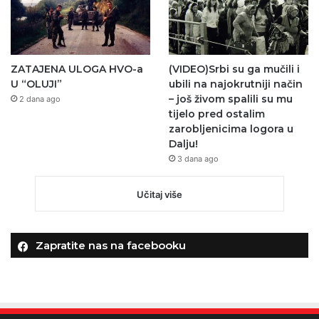
ZATAJENA ULOGA HVO-a
(VIDEO)Srbi su ga mučili i
U “OLUJI”
ubili na najokrutniji način
– još živom spalili su mu
2 dana ago
tijelo pred ostalim
zarobljenicima logora u
Dalju!
3 dana ago
Učitaj više
Zapratite nas na facebooku