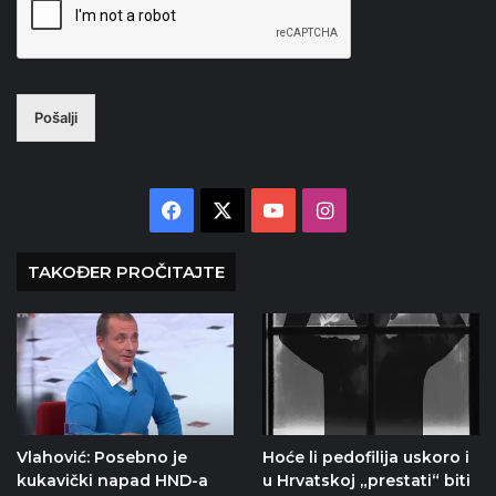
Pošalji
Facebook
X
YouTube
Instagram
TAKOĐER PROČITAJTE
Vlahović: Posebno je
Hoće li pedofilija uskoro i
kukavički napad HND-a
u Hrvatskoj „prestati“ biti