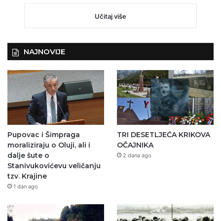
Učitaj više
NAJNOVIJE
Pupovac i Šimpraga
TRI DESETLJEĆA KRIKOVA
moraliziraju o Oluji, ali i
OČAJNIKA
dalje šute o
2 dana ago
Stanivukovićevu veličanju
tzv. Krajine
1 dan ago