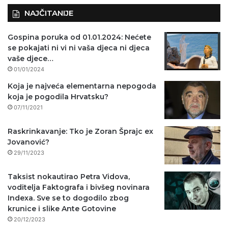
NAJČITANIJE
Gospina poruka od 01.01.2024: Nećete
se pokajati ni vi ni vaša djeca ni djeca
vaše djece…
01/01/2024
Koja je najveća elementarna nepogoda
koja je pogodila Hrvatsku?
07/11/2021
Raskrinkavanje: Tko je Zoran Šprajc ex
Jovanović?
29/11/2023
Taksist nokautirao Petra Vidova,
voditelja Faktografa i bivšeg novinara
Indexa. Sve se to dogodilo zbog
krunice i slike Ante Gotovine
20/12/2023