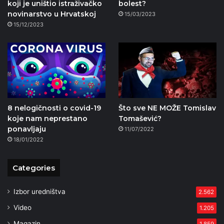
koji je uništio istraživačko
bolest?
novinarstvo u Hrvatskoj
15/03/2023
15/12/2023
8 nelogičnosti o covid-19
Što sve NE MOŽE Tomislav
koje nam neprestano
Tomašević?
ponavljaju
11/07/2022
18/01/2022
Categories
Izbor uredništva
2.562
Video
1.205
Magazin