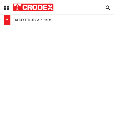
Menu
Tr
TRI DESETLJEĆA KRIKOVA OČAJNIKA