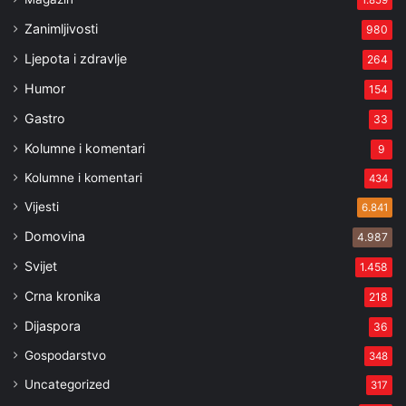
1.859
Zanimljivosti
980
Ljepota i zdravlje
264
Humor
154
Gastro
33
Kolumne i komentari
9
Kolumne i komentari
434
Vijesti
6.841
Domovina
4.987
Svijet
1.458
Crna kronika
218
Dijaspora
36
Gospodarstvo
348
Uncategorized
317