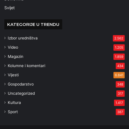
Svijet
KATEGORIJE U TRENDU
Izbor uredništva
2.562
Video
1.205
Magazin
1.859
Kolumne i komentari
434
Vijesti
6.841
Gospodarstvo
348
Uncategorized
317
Kultura
1.417
Sport
387