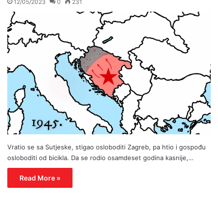
12/05/2023
0
231
Vratio se sa Sutjeske, stigao osloboditi Zagreb, pa htio i gospođu
osloboditi od bicikla. Da se rodio osamdeset godina kasnije,…
Read More »