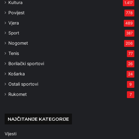
Kultura
1.417
Povijest
778
Vjera
489
Sport
387
Nogomet
206
Tenis
77
Borilački sportovi
26
Košarka
24
Ostali sportovi
9
Rukomet
7
NAJČITANIJE KATEGORIJE
Vijesti