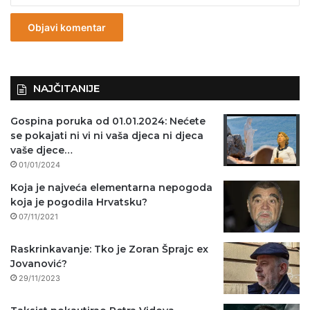
z
n
o
)
NAJČITANIJE
Gospina poruka od 01.01.2024: Nećete
se pokajati ni vi ni vaša djeca ni djeca
vaše djece…
01/01/2024
Koja je najveća elementarna nepogoda
koja je pogodila Hrvatsku?
07/11/2021
Raskrinkavanje: Tko je Zoran Šprajc ex
Jovanović?
29/11/2023