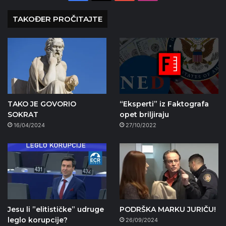
TAKOĐER PROČITAJTE
TAKO JE GOVORIO
“Eksperti” iz Faktografa
SOKRAT
opet briljiraju
16/04/2024
27/10/2022
Jesu li ”elitističke” udruge
PODRŠKA MARKU JURIČU!
leglo korupcije?
26/09/2024