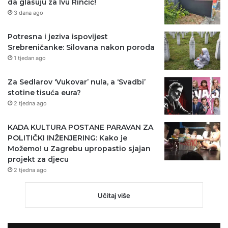
da glasuju za Ivu Rinčić!
3 dana ago
Potresna i jeziva ispovijest
Srebreničanke: Silovana nakon poroda
1 tjedan ago
Za Sedlarov ‘Vukovar’ nula, a ‘Svadbi’
stotine tisuća eura?
2 tjedna ago
KADA KULTURA POSTANE PARAVAN ZA
POLITIČKI INŽENJERING: Kako je
Možemo! u Zagrebu upropastio sjajan
projekt za djecu
2 tjedna ago
Učitaj više