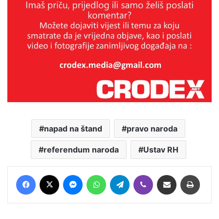
napad na štand
pravo naroda
referendum naroda
Ustav RH
Facebook
X
Messenger
WhatsApp
Telegram
Viber
Podijeli putem E-maila
Printaj