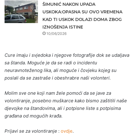
ŠIMUNIĆ NAKON UPADA
USKOKA:OPASNA SU OVO VREMENA
KAD TI USKOK DOLAZI DOMA ZBOG
IZNOŠENJA ISTINE
10/06/2026
Cure imaju i svjedoka i njegove fotografije dok se udaljava
sa štanda. Moguće je da se radi o incidentu
neuravnoteženog lika, ali moguće i čovjeku kojeg su
poslali da se zastraše i obeshrabre naši volonteri.
Molim sve one koji nam žele pomoći da se jave za
volontiranje, posebno muškarce kako bismo zaštitili naše
djevojke na štandovima, ali i potpisne liste s potpisima
građana od mogućih krađa.
Prijavi se za volontiranje
:
ovdje
.