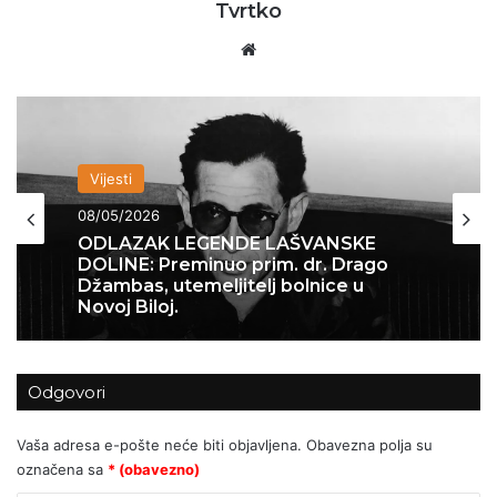
Tvrtko
Website
Vijesti
Vijesti
11/03/2026
PREDSTAVLJANJA KNJIGE “OD
08/05/2026
MOSORA DO SVILAJE” O
PROTUKOMUNISTIČKOM OTPORU
Odgovori
ODLAZAK LEGENDE LAŠVANSKE
DOLINE: Preminuo prim. dr. Drago
Džambas, utemeljitelj bolnice u
Vaša adresa e-pošte neće biti objavljena.
Obavezna polja su
Novoj Biloj.
označena sa
* (obavezno)