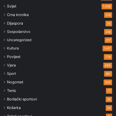
Svijet
1.458
Crna kronika
218
Dijaspora
36
Gospodarstvo
348
Uncategorized
317
Kultura
1.417
Povijest
778
Vjera
489
Sport
387
Nogomet
206
Tenis
77
Borilački sportovi
26
Košarka
24