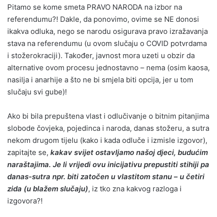
Pitamo se kome smeta PRAVO NARODA na izbor na
referendumu?! Dakle, da ponovimo, ovime se NE donosi
ikakva odluka, nego se narodu osigurava pravo izražavanja
stava na referendumu (u ovom slučaju o COVID potvrdama
i stožerokraciji). Također, javnost mora uzeti u obzir da
alternative ovom procesu jednostavno – nema (osim kaosa,
nasilja i anarhije a što ne bi smjela biti opcija, jer u tom
slučaju svi gube)!
Ako bi bila prepuštena vlast i odlučivanje o bitnim pitanjima
slobode čovjeka, pojedinca i naroda, danas stožeru, a sutra
nekom drugom tijelu (kako i kada odluče i izmisle izgovor),
zapitajte se,
kakav svijet ostavljamo našoj djeci, budućim
naraštajima. Je li vrijedi ovu inicijativu prepustiti stihiji pa
danas-sutra npr. biti zatočen u vlastitom stanu – u četiri
zida (u blažem slučaju)
, iz tko zna kakvog razloga i
izgovora?!