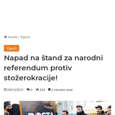
Home
/
Vijesti
Vijesti
Napad na štand za narodni
referendum protiv
stožerokracije!
06/12/2021
0
254
2 minutes read