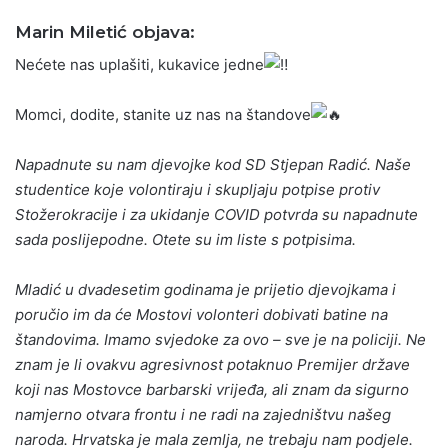
Marin Miletić objava:
Nećete nas uplašiti, kukavice jedne
Momci, dodite, stanite uz nas na štandove
Napadnute su nam djevojke kod SD Stjepan Radić. Naše
studentice koje volontiraju i skupljaju potpise protiv
Stožerokracije i za ukidanje COVID potvrda su napadnute
sada poslijepodne. Otete su im liste s potpisima.
Mladić u dvadesetim godinama je prijetio djevojkama i
poručio im da će Mostovi volonteri dobivati batine na
štandovima. Imamo svjedoke za ovo – sve je na policiji. Ne
znam je li ovakvu agresivnost potaknuo Premijer države
koji nas Mostovce barbarski vrijeđa, ali znam da sigurno
namjerno otvara frontu i ne radi na zajedništvu našeg
naroda. Hrvatska je mala zemlja, ne trebaju nam podjele.