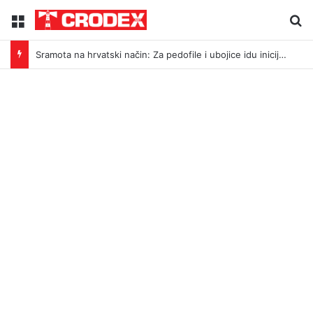
Menu
Tr
Sramota na hrvatski način: Za pedofile i ubojice idu inicijali, a za legendu Darija Šimića lisice i medijski linč