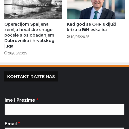
Operacijom Spaljena
Kad god se OHR uključi
zemlja hrvatske snage
kriza u BiH eskalira
počele s oslobađanjem
19/05/2025
Dubrovnika i hrvatskog
juga
26/05/2025
KONTAKTIRAJTE NAS
Ime i Prezime
*
Email
*