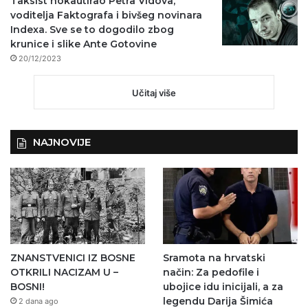
Taksist nokautirao Petra Vidova,
voditelja Faktografa i bivšeg novinara
Indexa. Sve se to dogodilo zbog
krunice i slike Ante Gotovine
20/12/2023
Učitaj više
NAJNOVIJE
ZNANSTVENICI IZ BOSNE
Sramota na hrvatski
OTKRILI NACIZAM U –
način: Za pedofile i
BOSNI!
ubojice idu inicijali, a za
legendu Darija Šimića
2 dana ago