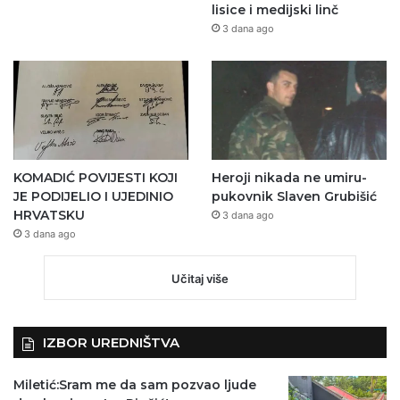
lisice i medijski linč
3 dana ago
KOMADIĆ POVIJESTI KOJI
Heroji nikada ne umiru-
JE PODIJELIO I UJEDINIO
pukovnik Slaven Grubišić
HRVATSKU
3 dana ago
3 dana ago
Učitaj više
IZBOR UREDNIŠTVA
Miletić:Sram me da sam pozvao ljude