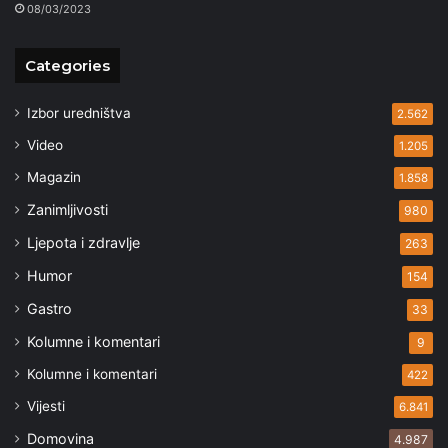
08/03/2023
Categories
Izbor uredništva
2.562
Video
1.205
Magazin
1.858
Zanimljivosti
980
Ljepota i zdravlje
263
Humor
154
Gastro
33
Kolumne i komentari
9
Kolumne i komentari
422
Vijesti
6.841
Domovina
4.987