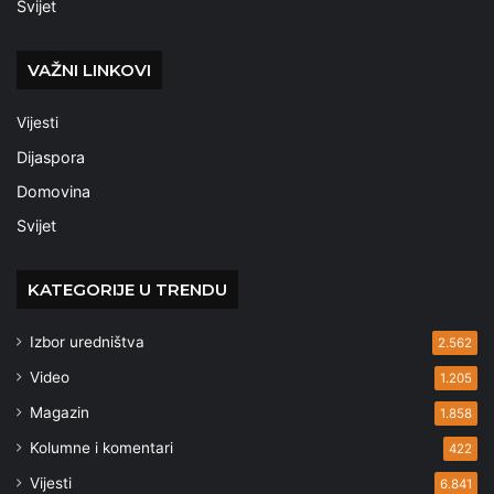
Svijet
VAŽNI LINKOVI
Vijesti
Dijaspora
Domovina
Svijet
KATEGORIJE U TRENDU
Izbor uredništva
2.562
Video
1.205
Magazin
1.858
Kolumne i komentari
422
Vijesti
6.841