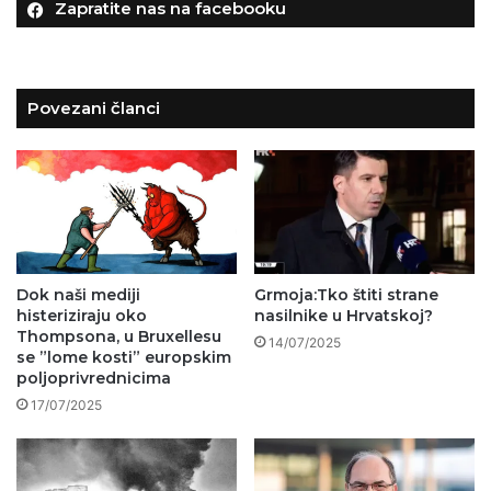
Zapratite nas na facebooku
Povezani članci
Dok naši mediji
Grmoja:Tko štiti strane
histeriziraju oko
nasilnike u Hrvatskoj?
Thompsona, u Bruxellesu
14/07/2025
se ”lome kosti” europskim
poljoprivrednicima
17/07/2025