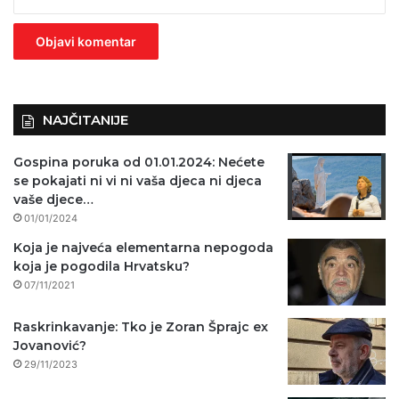
z
n
o
)
NAJČITANIJE
Gospina poruka od 01.01.2024: Nećete
se pokajati ni vi ni vaša djeca ni djeca
vaše djece…
01/01/2024
Koja je najveća elementarna nepogoda
koja je pogodila Hrvatsku?
07/11/2021
Raskrinkavanje: Tko je Zoran Šprajc ex
Jovanović?
29/11/2023