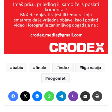
babić
finale
index
liga nacija
nogomet
Facebook
X
Messenger
WhatsApp
Telegram
Viber
Podijeli putem E-maila
Printaj