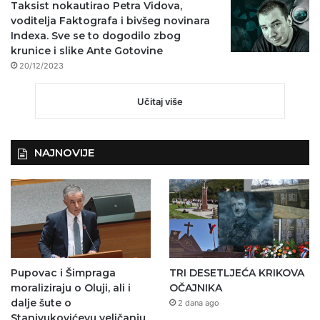
Taksist nokautirao Petra Vidova,
voditelja Faktografa i bivšeg novinara
Indexa. Sve se to dogodilo zbog
krunice i slike Ante Gotovine
20/12/2023
Učitaj više
NAJNOVIJE
Pupovac i Šimpraga
TRI DESETLJEĆA KRIKOVA
moraliziraju o Oluji, ali i
OČAJNIKA
dalje šute o
2 dana ago
Stanivukovićevu veličanju