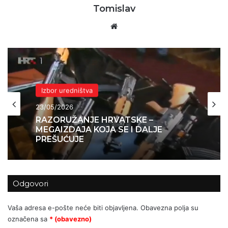
Tomislav
Website
Izbor uredništva
23/05/2026
RAZORUŽANJE HRVATSKE –
MEGAIZDAJA KOJA SE I DALJE
PREŠUĆUJE
Odgovori
Vaša adresa e-pošte neće biti objavljena.
Obavezna polja su
označena sa
* (obavezno)