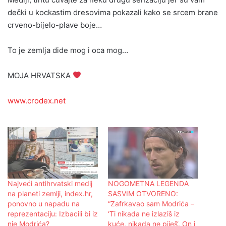
dečki u kockastim dresovima pokazali kako se srcem brane
crveno-bijelo-plave boje…
To je zemlja dide mog i oca mog…
MOJA HRVATSKA
www.crodex.net
Najveći antihrvatski medij
NOGOMETNA LEGENDA
na planeti zemlji, index.hr,
SASVIM OTVORENO:
ponovno u napadu na
“Zafrkavao sam Modrića –
reprezentaciju: Izbacili bi iz
‘Ti nikada ne izlaziš iz
nje Modrića?
kuće, nikada ne piješ‘. On i