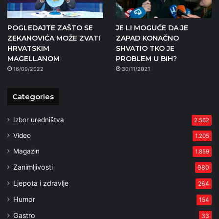
POGLEDAJTE ZAŠTO SE
JE LI MOGUĆE DA JE
ZEKANOVIĆA MOŽE ZVATI
ZAPAD KONAČNO
HRVATSKIM
SHVATIO TKO JE
MAGELLANOM
PROBLEM U BiH?
16/09/2022
30/11/2021
Categories
Izbor uredništva
2.562
Video
1.205
Magazin
1.859
Zanimljivosti
980
Ljepota i zdravlje
264
Humor
154
Gastro
33