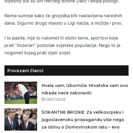
svjesniji što su sin Herceg-Bosne Dalić i ekipa postigli.
Nema sumnje kako će gnojidba biti nastavljena narednih
dana. Sigurno drugo mjesto u Ligi nacija, a možda i prvo.
I to pazite, nije to rukomet ili stolni tenis, sportovi koje
prati “mizeran” postotak svjetske populacije. Nego to je
nogomet kojeg prati cijeli svijet.
Povezani članci
Hvala vam, izborniče. Hrvatska vam ovo
nikada neće zaboraviti.
08/07/2026
ŠOKANTNE BROJKE: Za velikosrpsku i
jugoslavensku propagandu više nego
za istinu o Domovinskom ratu – evo