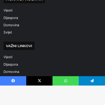
Vijesti
Dijaspora
Domovina
Svijet
VAŽNI LINKOVI
Vijesti
Dijaspora
Domovina
Svijet
Facebook
X
WhatsApp
Telegram
KATEGORIJE U TRENDU
B
Izbor uredništva
2.562