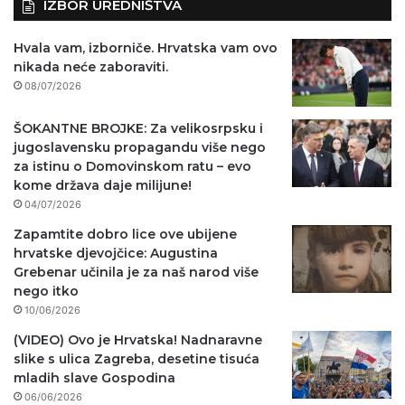
IZBOR UREDNIŠTVA
Hvala vam, izborniče. Hrvatska vam ovo
nikada neće zaboraviti.
08/07/2026
ŠOKANTNE BROJKE: Za velikosrpsku i
jugoslavensku propagandu više nego
za istinu o Domovinskom ratu – evo
kome država daje milijune!
04/07/2026
Zapamtite dobro lice ove ubijene
hrvatske djevojčice: Augustina
Grebenar učinila je za naš narod više
nego itko
10/06/2026
(VIDEO) Ovo je Hrvatska! Nadnaravne
slike s ulica Zagreba, desetine tisuća
mladih slave Gospodina
06/06/2026