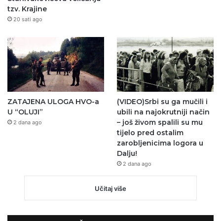
tzv. Krajine
20 sati ago
ZATAJENA ULOGA HVO-a
(VIDEO)Srbi su ga mučili i
U “OLUJI”
ubili na najokrutniji način
– još živom spalili su mu
2 dana ago
tijelo pred ostalim
zarobljenicima logora u
Dalju!
2 dana ago
Učitaj više