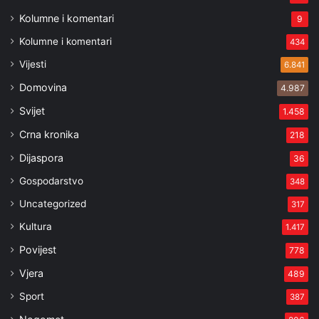
Kolumne i komentari
9
Kolumne i komentari
434
Vijesti
6.841
Domovina
4.987
Svijet
1.458
Crna kronika
218
Dijaspora
36
Gospodarstvo
348
Uncategorized
317
Kultura
1.417
Povijest
778
Vjera
489
Sport
387