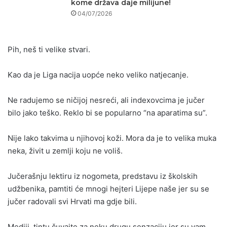
kome država daje milijune!
04/07/2026
Pih, neš ti velike stvari.
Kao da je Liga nacija uopće neko veliko natjecanje.
Ne radujemo se ničijoj nesreći, ali indexovcima je jučer
bilo jako teško. Reklo bi se popularno “na aparatima su”.
Nije lako takvima u njihovoj koži. Mora da je to velika muka
neka, živit u zemlji koju ne voliš.
Jučerašnju lektiru iz nogometa, predstavu iz školskih
udžbenika, pamtiti će mnogi hejteri Lijepe naše jer su se
jučer radovali svi Hrvati ma gdje bili.
Mediji, tintu čuvajte za neku drugu senzaciju jer su vam