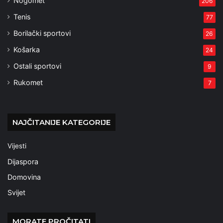
Nogomet
206
Tenis
77
Borilački sportovi
26
Košarka
24
Ostali sportovi
9
Rukomet
7
NAJČITANIJE KATEGORIJE
Vijesti
Dijaspora
Domovina
Svijet
MORATE PROČITATI