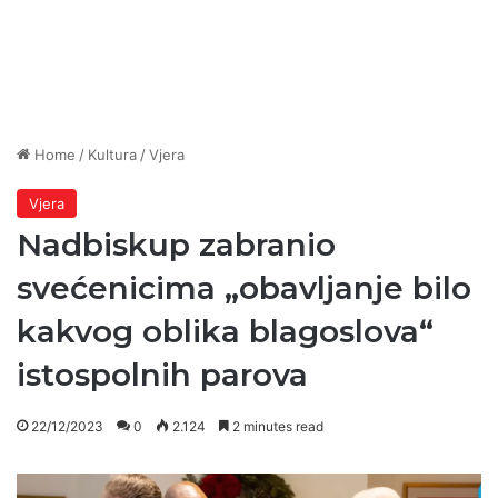
Home
/
Kultura
/
Vjera
Vjera
Nadbiskup zabranio
svećenicima „obavljanje bilo
kakvog oblika blagoslova“
istospolnih parova
22/12/2023
0
2.124
2 minutes read