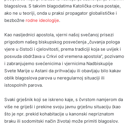
blagoslova. S takvim blagodatima Katolička crkva postaje,
ako ne u teoriji, onda u praksi propagator globalističke i
bezbožne
rodne ideologije
.
Kao nasljednici apostola, vjerni našoj svečanoj prisezi
prigodom našeg biskupskog posvećenja „čuvanja pologa
vjere u čistoći i cjelovitosti, prema tradiciji koja se uvijek i
posvuda obdržava u Crkvi od vremena apostola”, pozivamo
i zabranjujemo svećenicima i vjernicima Nadbiskupije
Svete Marije u Astani da prihvaćaju ili obavljaju bilo kakav
oblik blagoslova parova u neregularnoj situaciji ili
istospolnih parova.
Svaki grješnik koji se iskreno kaje, s čvrstom namjerom da
više ne griješi i prekine svoju javnu grješnu situaciju (kao
što je npr. prekid kohabitacije u kanonski nepriznatom
braku ili sodomitski način života) može primiti blagoslov.