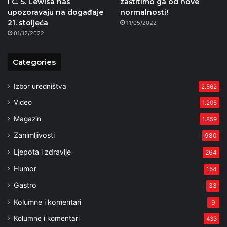
i C. S. Lewisa nas
zaštitimo ga od nove
upozoravaju na događaje
normalnosti!
21. stoljeća
11/05/2022
01/12/2022
Categories
Izbor uredništva
2.562
Video
1.205
Magazin
1.859
Zanimljivosti
980
Ljepota i zdravlje
264
Humor
154
Gastro
33
Kolumne i komentari
9
Kolumne i komentari
433