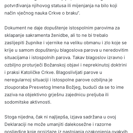
potvrđivanja njihovog statusa ili mijenjanja na bilo koji
način vječnog nauka Crkve o braku“.
Dokument ne daje dopuštenje istospolnim parovima za
sklapanje sakramenta ženidbe, ali to ne bi trebalo
zaslijepiti župnike i vjernike na veliku obmanu i zlo koje se
krije u samom dopuštenju blagoslova parova u neredovitim
situacijama i istospolnih parova. Takav blagoslov izravno i
ozbiljno proturječi Božanskoj objavi i neprekinutoj doktrini
i praksi Katoličke Crkve. Blagoslivljati parove u
neregularnoj situaciji i istospolne parove ozbiljna je
zlouporaba Presvetog Imena Božjeg, budući da se to ime
zaziva na objektivno grješnu zajednicu preljuba ili
sodomitske aktivnosti.
Stoga nijedna, čak ni najljepša, izjava sadržana u ovoj
Deklaraciji ne može umanjiti dalekosežne i razorne
posljedice koje proizlaze iz nastojanja ozakonjenja ovakvih