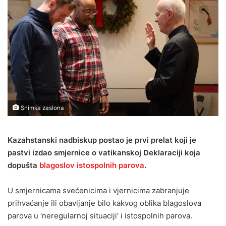
Snimka zaslona
Kazahstanski nadbiskup postao je prvi prelat koji je
pastvi izdao smjernice o vatikanskoj Deklaraciji koja
dopušta
blagoslov istospolnih parova
.
U smjernicama svećenicima i vjernicima zabranjuje
prihvaćanje ili obavljanje bilo kakvog oblika blagoslova
parova u ‘neregularnoj situaciji’ i istospolnih parova.