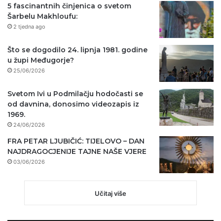
5 fascinantnih činjenica o svetom
Šarbelu Makhloufu:
2 tjedna ago
Što se dogodilo 24. lipnja 1981. godine
u župi Međugorje?
25/06/2026
Svetom Ivi u Podmilačju hodočasti se
od davnina, donosimo videozapis iz
1969.
24/06/2026
FRA PETAR LJUBIČIĆ: TIJELOVO – DAN
NAJDRAGOCJENIJE TAJNE NAŠE VJERE
03/06/2026
Učitaj više