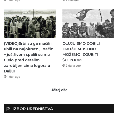
(VIDEO)Srbi su ga mučili i
OLUJU SMO DOBILI
ubili na najokrutniji način
ORUŽJEM. ISTINU
– još živom spalili su mu
MOŽEMO IZGUBITI
tijelo pred ostalim
ŠUTNJOM.
zarobljenicima logora u
2 dana ago
Dalju!
1 dan ago
Učitaj više
IZBOR UREDNIŠTVA