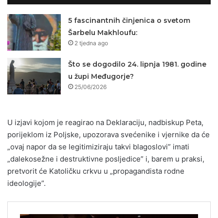
5 fascinantnih činjenica o svetom
Šarbelu Makhloufu:
2 tjedna ago
Što se dogodilo 24. lipnja 1981. godine
u župi Međugorje?
25/06/2026
U izjavi kojom je reagirao na Deklaraciju, nadbiskup Peta,
porijeklom iz Poljske, upozorava svećenike i vjernike da će
„ovaj napor da se legitimiziraju takvi blagoslovi” imati
„dalekosežne i destruktivne posljedice” i, barem u praksi,
pretvorit će Katoličku crkvu u „propagandista rodne
ideologije”.