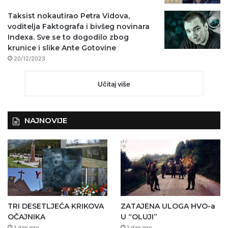
Taksist nokautirao Petra Vidova,
voditelja Faktografa i bivšeg novinara
Indexa. Sve se to dogodilo zbog
krunice i slike Ante Gotovine
20/12/2023
Učitaj više
NAJNOVIJE
TRI DESETLJEĆA KRIKOVA
ZATAJENA ULOGA HVO-a
OČAJNIKA
U “OLUJI”
1 dan ago
1 dan ago