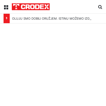
Menu
Tr
OLUJU SMO DOBILI ORUŽJEM. ISTINU MOŽEMO IZGUBITI ŠUTNJOM.