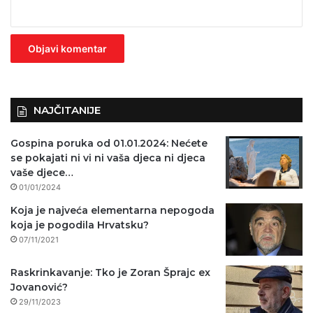
e
z
n
o
)
NAJČITANIJE
Gospina poruka od 01.01.2024: Nećete
se pokajati ni vi ni vaša djeca ni djeca
vaše djece…
01/01/2024
Koja je najveća elementarna nepogoda
koja je pogodila Hrvatsku?
07/11/2021
Raskrinkavanje: Tko je Zoran Šprajc ex
Jovanović?
29/11/2023