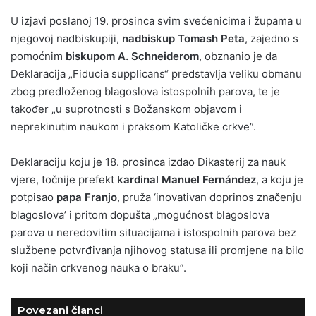
U izjavi poslanoj 19. prosinca svim svećenicima i župama u
njegovoj nadbiskupiji,
nadbiskup Tomash Peta
, zajedno s
pomoćnim
biskupom A. Schneiderom
, obznanio je da
Deklaracija „Fiducia supplicans“ predstavlja veliku obmanu
zbog predloženog blagoslova istospolnih parova, te je
također „u suprotnosti s Božanskom objavom i
neprekinutim naukom i praksom Katoličke crkve”.
Deklaraciju koju je 18. prosinca izdao Dikasterij za nauk
vjere, točnije prefekt
kardinal Manuel Fernández
, a koju je
potpisao
papa Franjo
, pruža ‘inovativan doprinos značenju
blagoslova’ i pritom dopušta „mogućnost blagoslova
parova u neredovitim situacijama i istospolnih parova bez
službene potvrđivanja njihovog statusa ili promjene na bilo
koji način crkvenog nauka o braku”.
Povezani članci