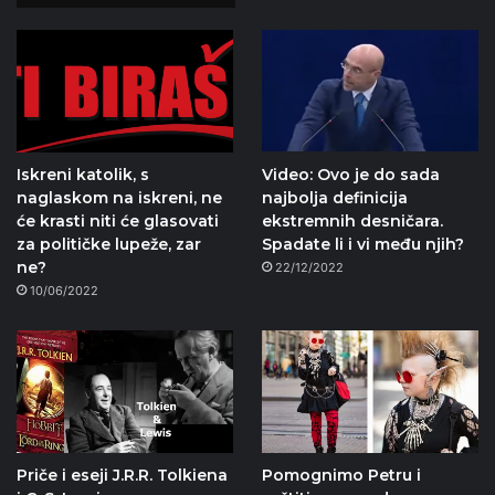
Iskreni katolik, s
Video: Ovo je do sada
naglaskom na iskreni, ne
najbolja definicija
će krasti niti će glasovati
ekstremnih desničara.
za političke lupeže, zar
Spadate li i vi među njih?
ne?
22/12/2022
10/06/2022
Priče i eseji J.R.R. Tolkiena
Pomognimo Petru i