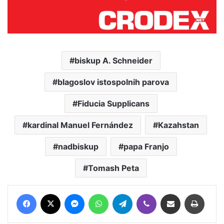
biskup A. Schneider
blagoslov istospolnih parova
Fiducia Supplicans
kardinal Manuel Fernández
Kazahstan
nadbiskup
papa Franjo
Tomash Peta
Facebook
X
Messenger
WhatsApp
Telegram
Viber
Podijeli putem E-maila
Printaj