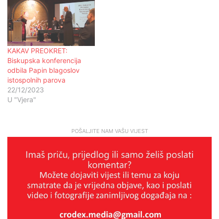
KAKAV PREOKRET:
Biskupska konferencija
odbila Papin blagoslov
istospolnih parova
22/12/2023
U "Vjera"
POŠALJITE NAM VAŠU VIJEST