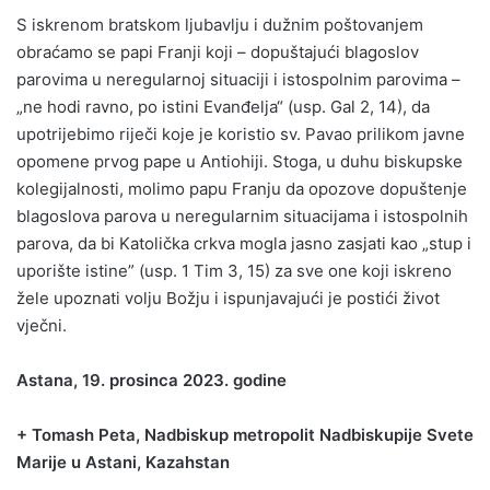
S iskrenom bratskom ljubavlju i dužnim poštovanjem
obraćamo se papi Franji koji – dopuštajući blagoslov
parovima u neregularnoj situaciji i istospolnim parovima –
„ne hodi ravno, po istini Evanđelja“ (usp. Gal 2, 14), da
upotrijebimo riječi koje je koristio sv. Pavao prilikom javne
opomene prvog pape u Antiohiji. Stoga, u duhu biskupske
kolegijalnosti, molimo papu Franju da opozove dopuštenje
blagoslova parova u neregularnim situacijama i istospolnih
parova, da bi Katolička crkva mogla jasno zasjati kao „stup i
uporište istine” (usp. 1 Tim 3, 15) za sve one koji iskreno
žele upoznati volju Božju i ispunjavajući je postići život
vječni.
Astana, 19. prosinca 2023. godine
+ Tomash Peta, Nadbiskup metropolit Nadbiskupije Svete
Marije u Astani, Kazahstan