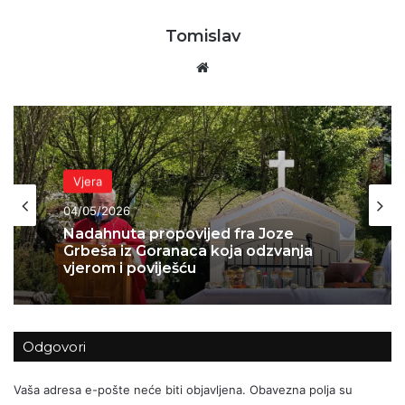
Tomislav
Website
Vjera
Vjera
05/04/2026
04/05/2026
Najljepše misli svetog Augustina
Nadahnuta propovijed fra Joze
Odgovori
Grbeša iz Goranaca koja odzvanja
vjerom i poviješću
Vaša adresa e-pošte neće biti objavljena.
Obavezna polja su