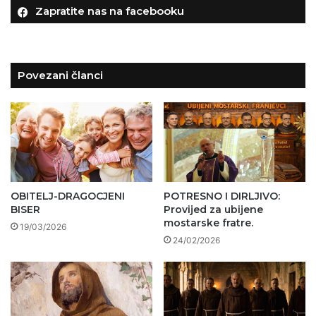
Zapratite nas na facebooku
Povezani članci
OBITELJ-DRAGOCJENI
POTRESNO I DIRLJIVO:
BISER
Provijed za ubijene
mostarske fratre.
19/03/2026
24/02/2026