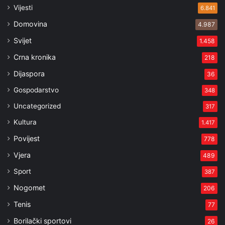
Vijesti
6.841
Domovina
4.987
Svijet
1.458
Crna kronika
218
Dijaspora
36
Gospodarstvo
348
Uncategorized
317
Kultura
1.417
Povijest
778
Vjera
489
Sport
387
Nogomet
206
Tenis
77
Borilački sportovi
26