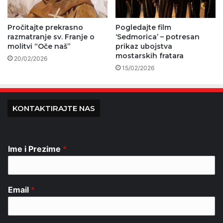
Pročitajte prekrasno
Pogledajte film
razmatranje sv. Franje o
‘Sedmorica’ – potresan
molitvi “Oče naš”
prikaz ubojstva
mostarskih fratara
20/02/2026
15/02/2026
KONTAKTIRAJTE NAS
Ime i Prezime
*
Email
*