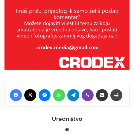
Facebook
X
Messenger
WhatsApp
Telegram
Viber
Podijeli putem E-maila
Printaj
Uredništvo
Website