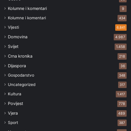
Kolumne i komentari
9
Kolumne i komentari
434
Vijesti
6.841
Domovina
4.987
Svijet
1.458
Crna kronika
218
Dijaspora
36
Gospodarstvo
348
Uncategorized
317
Kultura
1.417
Povijest
778
Vjera
489
Sport
387