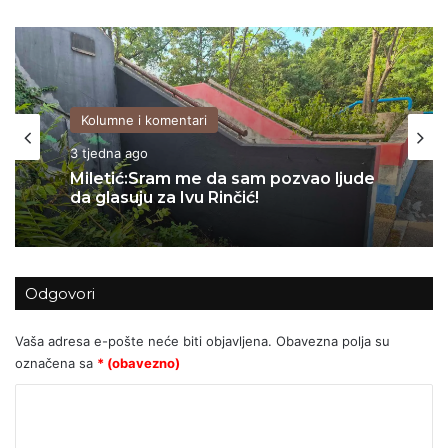
Kolumne i komentari
Kolumne i komentari
3 tjedna ago
06/07/2026
Miletić:Sram me da sam pozvao ljude
da glasuju za Ivu Rinčić!
Za Sedlarov ‘Vukovar’ nula, a ‘Svadbi’
Odgovori
stotine tisuća eura?
Vaša adresa e-pošte neće biti objavljena.
Obavezna polja su
označena sa
* (obavezno)
K
o