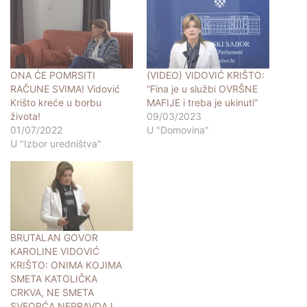
ONA ĆE POMRSITI
(VIDEO) VIDOVIĆ KRIŠTO:
RAČUNE SVIMA! Vidović
“Fina je u službi OVRŠNE
Krišto kreće u borbu
MAFIJE i treba je ukinuti”
života!
09/03/2023
01/07/2022
U "Domovina"
U "Izbor uredništva"
BRUTALAN GOVOR
KAROLINE VIDOVIĆ
KRIŠTO: ONIMA KOJIMA
SMETA KATOLIČKA
CRKVA, NE SMETA
SVEOPĆA NEPRAVDA I