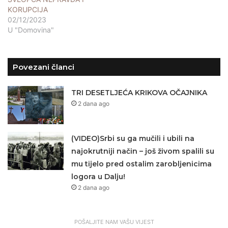
KORUPCIJA
02/12/2023
U "Domovina"
Povezani članci
TRI DESETLJEĆA KRIKOVA OČAJNIKA
2 dana ago
(VIDEO)Srbi su ga mučili i ubili na
najokrutniji način – još živom spalili su
mu tijelo pred ostalim zarobljenicima
logora u Dalju!
2 dana ago
POŠALJITE NAM VAŠU VIJEST