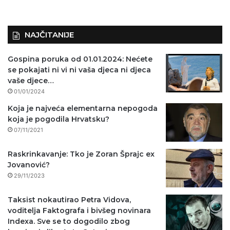
o
)
NAJČITANIJE
Gospina poruka od 01.01.2024: Nećete
se pokajati ni vi ni vaša djeca ni djeca
vaše djece…
01/01/2024
Koja je najveća elementarna nepogoda
koja je pogodila Hrvatsku?
07/11/2021
Raskrinkavanje: Tko je Zoran Šprajc ex
Jovanović?
29/11/2023
Taksist nokautirao Petra Vidova,
voditelja Faktografa i bivšeg novinara
Indexa. Sve se to dogodilo zbog