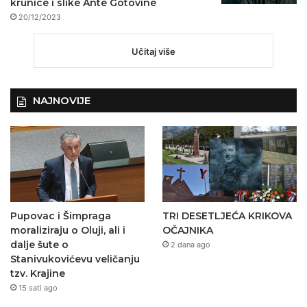
krunice i slike Ante Gotovine
20/12/2023
Učitaj više
NAJNOVIJE
Pupovac i Šimpraga
TRI DESETLJEĆA KRIKOVA
moraliziraju o Oluji, ali i
OČAJNIKA
dalje šute o
2 dana ago
Stanivukovićevu veličanju
tzv. Krajine
15 sati ago