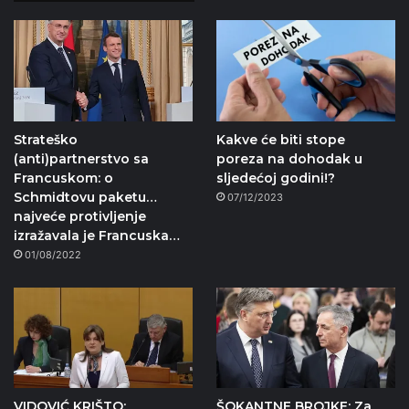
Strateško
Kakve će biti stope
(anti)partnerstvo sa
poreza na dohodak u
Francuskom: o
sljedećoj godini!?
Schmidtovu paketu…
07/12/2023
najveće protivljenje
izražavala je Francuska…
01/08/2022
VIDOVIĆ KRIŠTO:
ŠOKANTNE BROJKE: Za