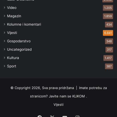
Video
1.205
Magazin
1.859
Kolumne i komentari
434
Vijesti
6.841
Gospodarstvo
348
Uncategorized
317
Kultura
1.417
Sport
387
© Copyright 2026, Sva prava pridržana |
Imate potrebu za
stranicom? Javite nam se KLIKOM .
Vijesti