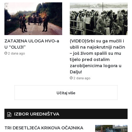
ZATAJENA ULOGA HVO-a
(VIDEO)Srbi su ga mučili i
U “OLUJI”
ubili na najokrutniji način
– još živom spalili su mu
2 dana ago
tijelo pred ostalim
zarobljenicima logora u
Dalju!
2 dana ago
Učitaj više
IZBOR UREDNIŠTVA
TRI DESETLJEĆA KRIKOVA OČAJNIKA