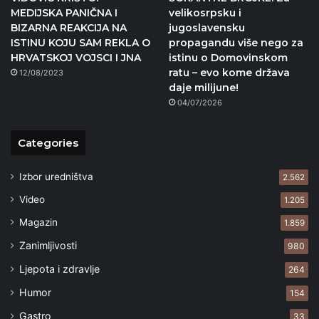
MEDIJSKA PANIČNA I
velikosrpsku i
BIZARNA REAKCIJA NA
jugoslavensku
ISTINU KOJU SAM REKLA O
propagandu više nego za
HRVATSKOJ VOJSCI I JNA
istinu o Domovinskom
ratu – evo kome država
12/08/2023
daje milijune!
04/07/2026
Categories
Izbor uredništva
2.562
Video
1.205
Magazin
1.859
Zanimljivosti
980
Ljepota i zdravlje
264
Humor
154
Gastro
33