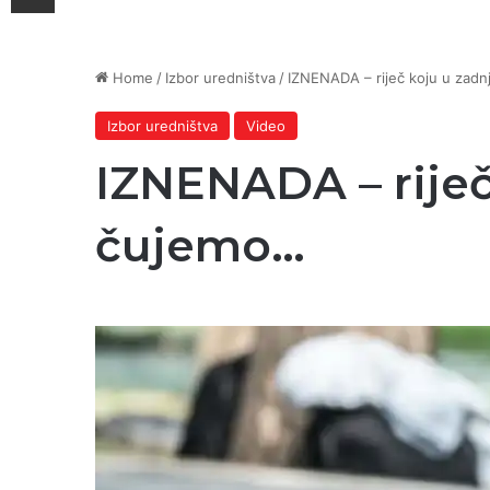
Home
/
Izbor uredništva
/
IZNENADA – riječ koju u zadn
Izbor uredništva
Video
IZNENADA – riječ
čujemo…