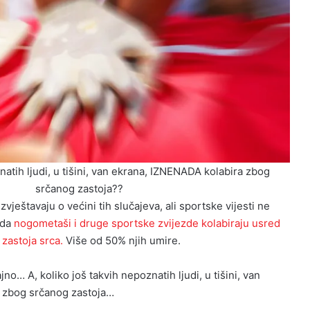
natih ljudi, u tišini, van ekrana, IZNENADA kolabira zbog
srčanog zastoja??
izvještavaju o većini tih slučajeva, ali sportske vijesti ne
 da
nogometaši i druge sportske zvijezde kolabiraju usred
zastoja srca.
Više od 50% njih umire.
ajno… A, koliko još takvih nepoznatih ljudi, u tišini, van
 zbog srčanog zastoja…