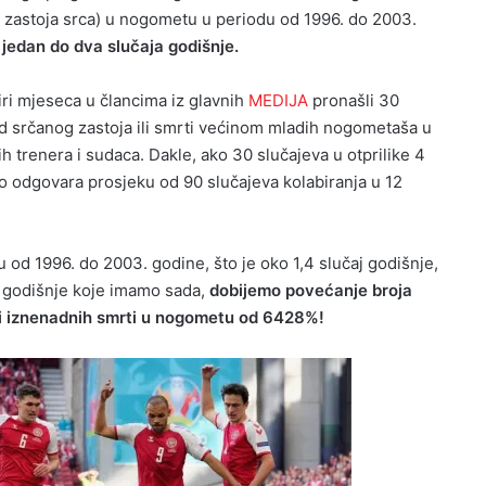
g zastoja srca) u nogometu u periodu od 1996. do 2003.
jedan do dva slučaja godišnje.
iri mjeseca u člancima iz glavnih
MEDIJA
pronašli 30
jed srčanog zastoja ili smrti većinom mladih nogometaša u
ih trenera i sudaca. Dakle, ako 30 slučajeva u otprilike 4
 odgovara prosjeku od 90 slučajeva kolabiranja u 12
 od 1996. do 2003. godine, što je oko 1,4 slučaj godišnje,
 godišnje koje imamo sada,
dobijemo povećanje broja
 i iznenadnih smrti u nogometu od 6428%!