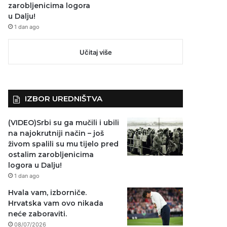
zarobljenicima logora
u Dalju!
1 dan ago
Učitaj više
IZBOR UREDNIŠTVA
(VIDEO)Srbi su ga mučili i ubili
na najokrutniji način – još
živom spalili su mu tijelo pred
ostalim zarobljenicima
logora u Dalju!
1 dan ago
Hvala vam, izborniče.
Hrvatska vam ovo nikada
neće zaboraviti.
08/07/2026