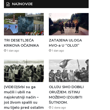
NAJNOVIJE
TRI DESETLJEĆA
ZATAJENA ULOGA
KRIKOVA OČAJNIKA
HVO-a U “OLUJI”
1 dan ago
1 dan ago
(VIDEO)Srbi su ga
OLUJU SMO DOBILI
mučili i ubili na
ORUŽJEM. ISTINU
najokrutniji način –
MOŽEMO IZGUBITI
još živom spalili su
ŠUTNJOM.
mu tijelo pred ostalim
2 dana ago