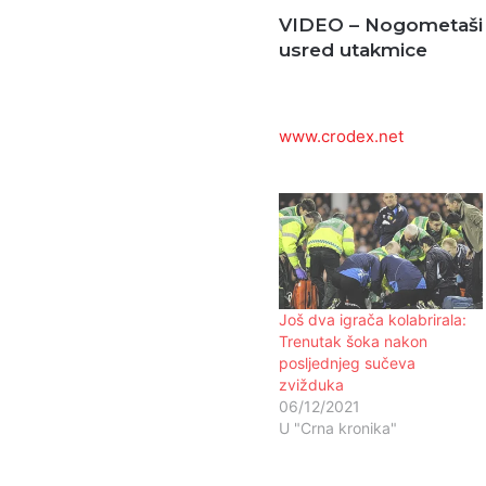
VIDEO – Nogometaši i
usred utakmice
www.crodex.net
Još dva igrača kolabrirala:
Trenutak šoka nakon
posljednjeg sučeva
zvižduka
06/12/2021
U "Crna kronika"