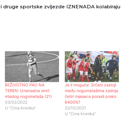
 druge sportske zvijezde IZNENADA kolabiraju
BEŽIVOTNO PAO NA
Je li moguće: Srčani zastoji
TEREN: Iznenadna smrt
među nogometašima zadnja
mladog nogometaša (21)
četiri mjeseca porasli preko
03/02/2022
6400%?
U "Crna kronika"
22/10/2021
U "Crna kronika"