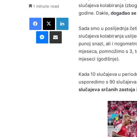
slučajeva kolabiranja (zbo
1 minute read
godine. Dakle,
događao se 
Facebook
X
LinkedIn
Sada smo u poslijednja čet
Messenger
Podijeli putem E-maila
slučajeva kolabiranja usli
punoj snazi, ali i nogometn
mjeseca, pomnožimo s 3, to
mjeseci (godišnje).
Kada 10 slučajeva u periodu
usporedimo s 90 slučajeva
slučajeva srčanih zastoja