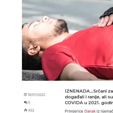
IZNENADA…Srčani zast
18/01/2022
događali i ranije, ali
COVIDA u 2021. godini
0
932
Primjerice
članak
iz njemač