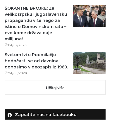
ŠOKANTNE BROJKE: Za
velikosrpsku i jugoslavensku
propagandu više nego za
istinu o Domovinskom ratu –
evo kome država daje
milijune!
04/07/2026
Svetom Ivi u Podmilačju
hodočasti se od davnina,
donosimo videozapis iz 1969.
24/06/2026
Učitaj više
Zapratite nas na facebooku