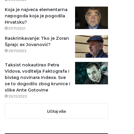
Koja je najveća elementarna
nepogoda koja je pogodila
Hrvatsku?
07/11/2021
Raskrinkavanje: Tko je Zoran
Šprajc ex Jovanović?
29/11/2023
Taksist nokautirao Petra
Vidova, voditelja Faktografa i
bivšeg novinara Indexa. Sve
se to dogodilo zbog krunice i
slike Ante Gotovine
20/12/2023
Učitaj više