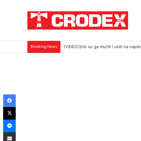
Breaking News
OLUJU SMO DOBILI ORUŽJEM. ISTINU
Facebook
X
Messenger
Podijeli putem E-maila