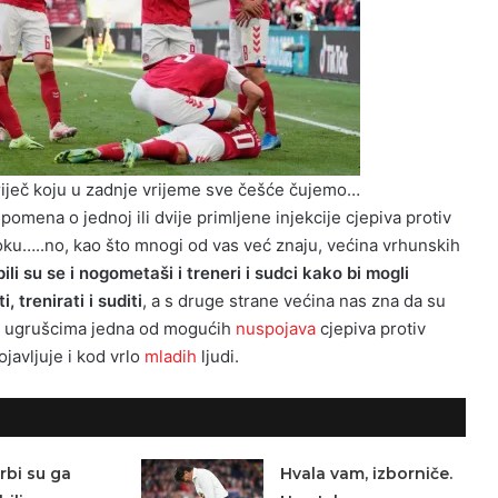
iječ koju u zadnje vrijeme sve češće čujemo…
pomena o jednoj ili dvije primljene injekcije cjepiva protiv
…..no, kao što mnogi od vas već znaju, većina vrhunskih
pili su se i nogometaši i treneri i sudci kako bi mogli
 trenirati i suditi
, a s druge strane većina nas zna da su
m ugrušcima jedna od mogućih
nuspojava
cjepiva protiv
javljuje i kod vrlo
mladih
ljudi.
rbi su ga
Hvala vam, izborniče.