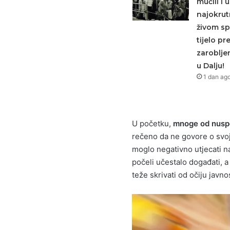
mučili i u
najokrutn
živom spa
tijelo pr
zaroblje
u Dalju!
1 dan ag
U početku,
mnoge od nuspoj
rečeno da ne govore o svoji
moglo negativno utjecati n
počeli učestalo događati, a 
teže skrivati od očiju javnos