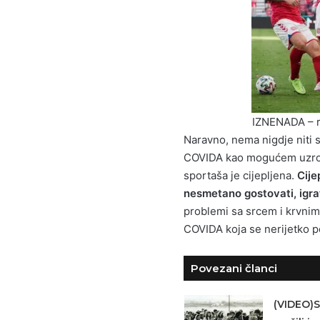
IZNENADA – r
Naravno, nema nigdje niti s
COVIDA kao mogućem uzroku
sportaša je cijepljena.
Cije
nesmetano gostovati, igrati,
problemi sa srcem i krvni
COVIDA koja se nerijetko po
Povezani članci
(VIDEO)S