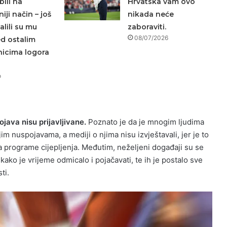
bili na
Hrvatska vam ovo
iji način – još
nikada neće
lili su mu
zaboraviti.
08/07/2026
ed ostalim
nicima logora
o
ava nisu prijavljivane.
Poznato je da je mnogim ljudima
m nuspojavama, a mediji o njima nisu izvještavali, jer je to
a programe cijepljenja. Međutim, neželjeni događaji su se
kako je vrijeme odmicalo i pojačavati, te ih je postalo sve
ti.