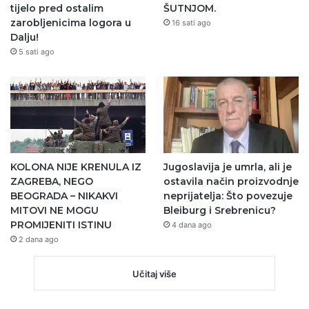
tijelo pred ostalim
ŠUTNJOM.
zarobljenicima logora u
16 sati ago
Dalju!
5 sati ago
KOLONA NIJE KRENULA IZ
Jugoslavija je umrla, ali je
ZAGREBA, NEGO
ostavila način proizvodnje
BEOGRADA – NIKAKVI
neprijatelja: Što povezuje
MITOVI NE MOGU
Bleiburg i Srebrenicu?
PROMIJENITI ISTINU
4 dana ago
2 dana ago
Učitaj više