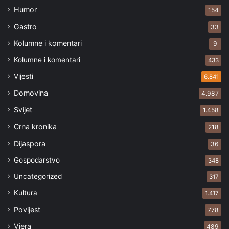
Humor
154
Gastro
33
Kolumne i komentari
9
Kolumne i komentari
433
Vijesti
6.841
Domovina
4.987
Svijet
1.458
Crna kronika
218
Dijaspora
36
Gospodarstvo
348
Uncategorized
317
Kultura
1.417
Povijest
778
Vjera
489