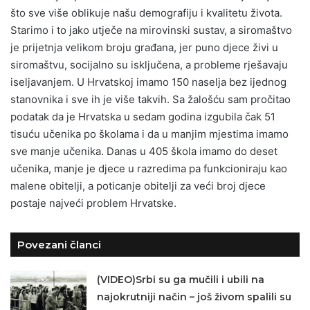
što sve više oblikuje našu demografiju i kvalitetu života.
Starimo i to jako utječe na mirovinski sustav, a siromaštvo
je prijetnja velikom broju građana, jer puno djece živi u
siromaštvu, socijalno su isključena, a probleme rješavaju
iseljavanjem. U Hrvatskoj imamo 150 naselja bez ijednog
stanovnika i sve ih je više takvih. Sa žalošću sam pročitao
podatak da je Hrvatska u sedam godina izgubila čak 51
tisuću učenika po školama i da u manjim mjestima imamo
sve manje učenika. Danas u 405 škola imamo do deset
učenika, manje je djece u razredima pa funkcioniraju kao
malene obitelji, a poticanje obitelji za veći broj djece
postaje najveći problem Hrvatske.
Povezani članci
(VIDEO)Srbi su ga mučili i ubili na
najokrutniji način – još živom spalili su