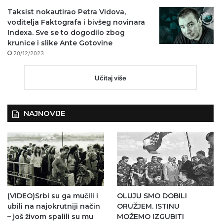
Taksist nokautirao Petra Vidova,
voditelja Faktografa i bivšeg novinara
Indexa. Sve se to dogodilo zbog
krunice i slike Ante Gotovine
20/12/2023
Učitaj više
NAJNOVIJE
(VIDEO)Srbi su ga mučili i
OLUJU SMO DOBILI
ubili na najokrutniji način
ORUŽJEM. ISTINU
– još živom spalili su mu
MOŽEMO IZGUBITI