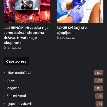
LILI BENČIK: Hrvatska nije
ŠOK!!! Svi koji ste
samostalna i slobodna
cijepljeni…
država. Hrvatska je
24/02/2022
okupirana!
16/12/2023
Categories
Izbor uredništva
2.562
Video
1.205
Magazin
1.859
Zanimljivosti
980
Ljepota i zdravlje
264