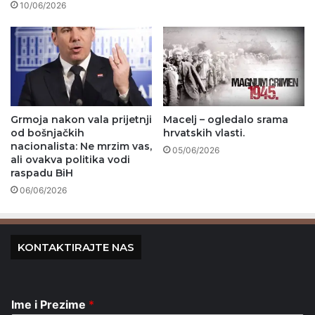
10/06/2026
Grmoja nakon vala prijetnji
Macelj – ogledalo srama
od bošnjačkih
hrvatskih vlasti.
nacionalista: Ne mrzim vas,
05/06/2026
ali ovakva politika vodi
raspadu BiH
06/06/2026
KONTAKTIRAJTE NAS
Ime i Prezime
*