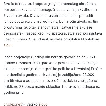
Sve je to rezultat i nepovoljnog ekonomskog okruženja,
besperspektivnosti i nemogućnosti stvaranja kvalitetnih
životnih uvjeta. Država mora žurno osmisliti i ponuditi
jamce opstanka u tim sredinama, bolji način života na tim
prostorima. Gubitak stanovništva i zatvaranje škola je
demografski raspad kao i kolaps zdravstva, radnog sustava
i pad mirovina. Cijeli članak možete pročitati u Hrvatskom
slovu
.
Inače projekcije Ujedinjenih naroda govore da će 2050.
godine Hrvatska imati gotovo 17 posto stanovnika manje
ako se ne promijni demografska politika u Hrvatskoj.Prošle
pandemijske godine u Hrvatskoj je zabilježeno 23.000
umrlih više u odnosu na novorođene, dok je zabilježeno
približno 23 posto manje sklopljenih brakova u odnosu na
godinu prije
crodex.net
/Hrvatsko
slovo