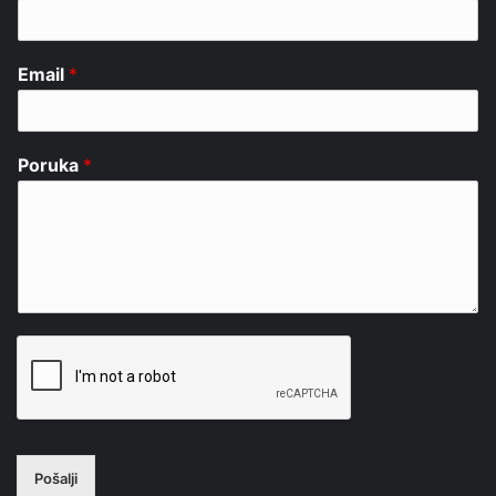
Email
*
Poruka
*
Pošalji