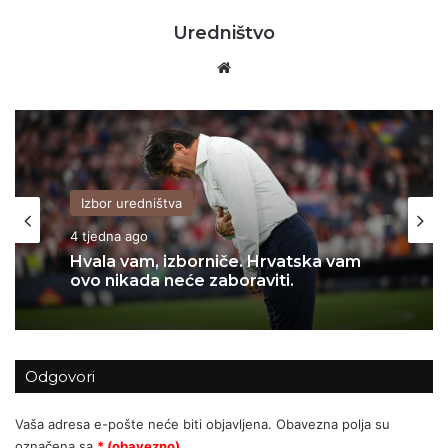
Uredništvo
Website
Kolumne i komentari
06/07/2026
Izbor uredništva
Za Sedlarov ‘Vukovar’ nula, a ‘Svadbi’
4 tjedna ago
stotine tisuća eura?
Odgovori
Hvala vam, izborniče. Hrvatska vam
ovo nikada neće zaboraviti.
Vaša adresa e-pošte neće biti objavljena.
Obavezna polja su
označena sa
* (obavezno)