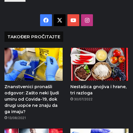
Facebook
X
YouTube
Instagram
TAKOĐER PROČITAJTE
Znanstvenici pronašli
Nestašica gnojiva i hrane,
odgovor: Zašto neki ljudi
tri razloga
umiru od Covida-19, dok
30/07/2022
drugi uopće ne znaju da
ga imaju?
13/08/2021