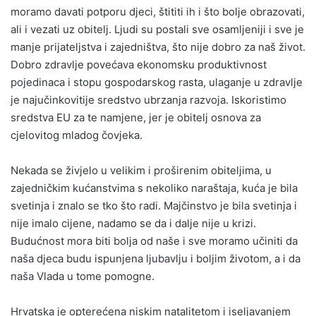
moramo davati potporu djeci, štititi ih i što bolje obrazovati,
ali i vezati uz obitelj. Ljudi su postali sve osamljeniji i sve je
manje prijateljstva i zajedništva, što nije dobro za naš život.
Dobro zdravlje povećava ekonomsku produktivnost
pojedinaca i stopu gospodarskog rasta, ulaganje u zdravlje
je najučinkovitije sredstvo ubrzanja razvoja. Iskoristimo
sredstva EU za te namjene, jer je obitelj osnova za
cjelovitog mladog čovjeka.
Nekada se živjelo u velikim i proširenim obiteljima, u
zajedničkim kućanstvima s nekoliko naraštaja, kuća je bila
svetinja i znalo se tko što radi. Majčinstvo je bila svetinja i
nije imalo cijene, nadamo se da i dalje nije u krizi.
Budućnost mora biti bolja od naše i sve moramo učiniti da
naša djeca budu ispunjena ljubavlju i boljim životom, a i da
naša Vlada u tome pomogne.
Hrvatska je opterećena niskim natalitetom i iseljavanjem