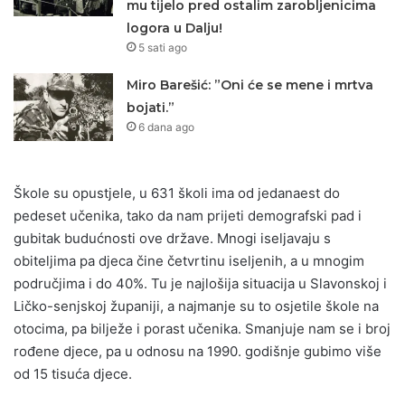
mu tijelo pred ostalim zarobljenicima
logora u Dalju!
5 sati ago
Miro Barešić: ”Oni će se mene i mrtva
bojati.”
6 dana ago
Škole su opustjele, u 631 školi ima od jedanaest do
pedeset učenika, tako da nam prijeti demografski pad i
gubitak budućnosti ove države. Mnogi iseljavaju s
obiteljima pa djeca čine četvrtinu iseljenih, a u mnogim
područjima i do 40%. Tu je najlošija situacija u Slavonskoj i
Ličko-senjskoj županiji, a najmanje su to osjetile škole na
otocima, pa bilježe i porast učenika. Smanjuje nam se i broj
rođene djece, pa u odnosu na 1990. godišnje gubimo više
od 15 tisuća djece.