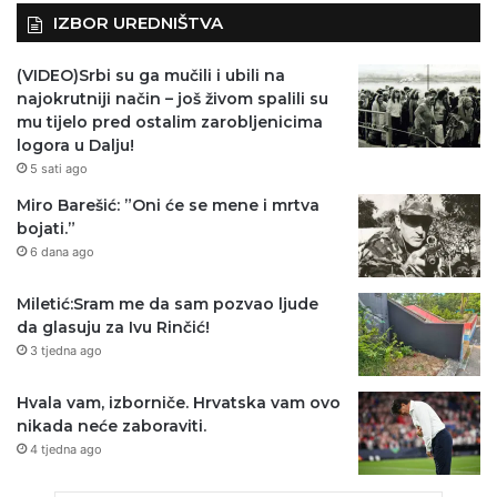
IZBOR UREDNIŠTVA
(VIDEO)Srbi su ga mučili i ubili na
najokrutniji način – još živom spalili su
mu tijelo pred ostalim zarobljenicima
logora u Dalju!
5 sati ago
Miro Barešić: ”Oni će se mene i mrtva
bojati.”
6 dana ago
Miletić:Sram me da sam pozvao ljude
da glasuju za Ivu Rinčić!
3 tjedna ago
Hvala vam, izborniče. Hrvatska vam ovo
nikada neće zaboraviti.
4 tjedna ago