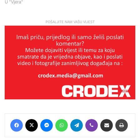
U "Vjera"
POŠALJITE NAM VAŠU VIJEST
Facebook
X
Messenger
WhatsApp
Telegram
Viber
Podijeli putem E-maila
Printaj