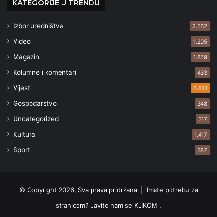
KATEGORIJE U TRENDU
Izbor uredništva
2.562
Video
1.205
Magazin
1.859
Kolumne i komentari
433
Vijesti
6.841
Gospodarstvo
348
Uncategorized
317
Kultura
1.417
Sport
387
© Copyright 2026, Sva prava pridržana |
Imate potrebu za
stranicom? Javite nam se KLIKOM .