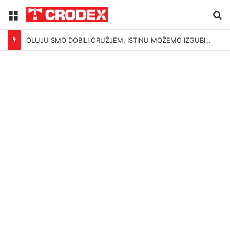
Menu
Tr
OLUJU SMO DOBILI ORUŽJEM. ISTINU MOŽEMO IZGUBITI ŠUTNJOM.