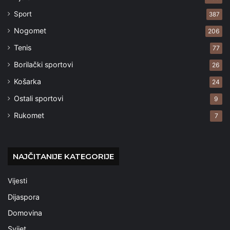
Sport
387
Nogomet
206
Tenis
77
Borilački sportovi
26
Košarka
24
Ostali sportovi
9
Rukomet
7
NAJČITANIJE KATEGORIJE
Vijesti
Dijaspora
Domovina
Svijet