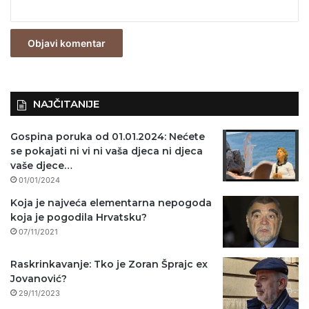
e
z
n
o
)
NAJČITANIJE
Gospina poruka od 01.01.2024: Nećete
se pokajati ni vi ni vaša djeca ni djeca
vaše djece…
01/01/2024
Koja je najveća elementarna nepogoda
koja je pogodila Hrvatsku?
07/11/2021
Raskrinkavanje: Tko je Zoran Šprajc ex
Jovanović?
29/11/2023