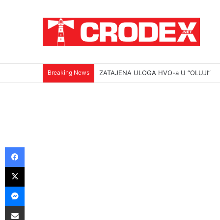
Breaking News
(VIDEO)Srbi su ga mučili i ubili na najokr
Facebook
X
Messenger
Podijeli putem E-maila