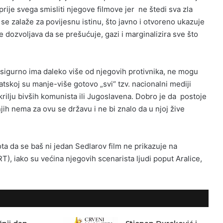
u prije svega smisliti njegove filmove jer ne štedi sva zla
se zalaže za povijesnu istinu, što javno i otvoreno ukazuje
ne dozvoljava da se prešućuje, gazi i marginalizira sve što
h sigurno ima daleko više od njegovih protivnika, ne mogu
vatskoj su manje-više gotovo „svi“ tzv. nacionalni mediji
rilju bivših komunista ili Jugoslavena. Dobro je da postoje
 njih nema za ovu se državu i ne bi znalo da u njoj žive
ta da se baš ni jedan Sedlarov film ne prikazuje na
RT), iako su većina njegovih scenarista ljudi poput Aralice,