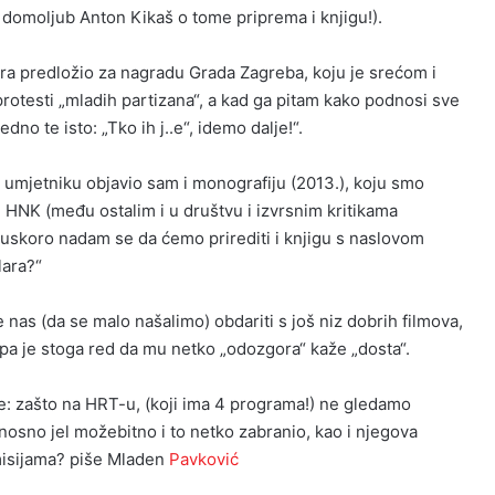
 domoljub Anton Kikaš o tome priprema i knjigu!).
a predložio za nagradu Grada Zagreba, koju je srećom i
i protesti „mladih partizana“, a kad ga pitam kako podnosi sve
dno te isto: „Tko ih j..e“, idemo dalje!“.
umjetniku objavio sam i monografiju (2013.), koju smo
HNK (među ostalim i u društvu i izvrsnim kritikama
a uskoro nadam se da ćemo prirediti i knjigu s naslovom
lara?“
e nas (da se malo našalimo) obdariti s još niz dobrih filmova,
, pa je stoga red da mu netko „odozgora“ kaže „dosta“.
 je: zašto na HRT-u, (koji ima 4 programa!) ne gledamo
nosno jel možebitno i to netko zabranio, kao i njegova
misijama? piše Mladen
Pavković