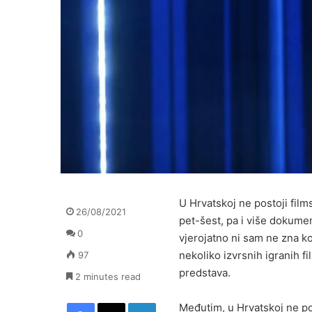
U Hrvatskoj ne postoji films
26/08/2021
pet-šest, pa i više dokument
0
vjerojatno ni sam ne zna kol
nekoliko izvrsnih igranih f
97
predstava.
2 minutes read
Facebook
X
LinkedIn
Međutim, u Hrvatskoj ne pos