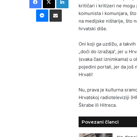
kritičari i kritizeri ne mog
Messenger
Podijeli putem E-maila
komunista i komunjara, što 
na medijske ništarije, što 
hrvatski diše.
Oni koji ga uzdižu, a takvi
„doći do izražaja“, jer u Hr
(svaka čast iznimkama) u ok
pojedini portali, jer da još
Hrvati!
Nu, prava je kulturna sramo
Hrvatskoj radioteleviziji (H
Škrabe ili Hitreca.
Povezani članci