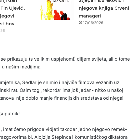
nji dan
Stjepan Đureković i
Tin Ujević .
njegova knjiga Crveni
jegovi
manageri
17/06/2026
 stihovi
026
se prikazuju (s velikim uspjehom!) diljem svijeta, ali o tome
i u našim medijima.
umjetnika, Sedlar je snimio i najviše filmova vezanih uz
ski rat. Osim tog „rekorda“ ima još jedan- nitko u našoj
stanova nije dobio manje financijskih sredstava od njega!
 suputnik!
, imat ćemo prigode vidjeti također jedno njegovo remek-
razgovorima bl. Alojzija Stepinca i komunističkog diktatora