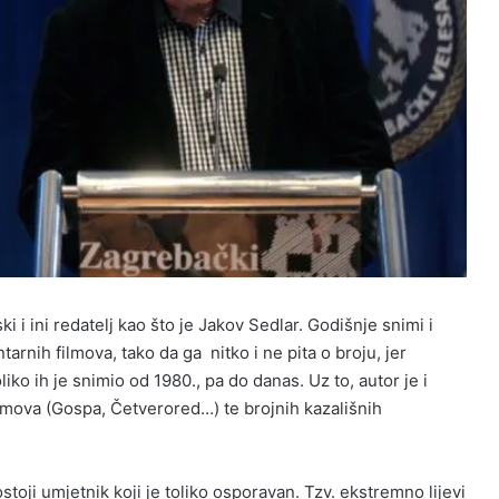
ki i ini redatelj kao što je Jakov Sedlar. Godišnje snimi i
arnih filmova, tako da ga nitko i ne pita o broju, jer
iko ih je snimio od 1980., pa do danas. Uz to, autor je i
ilmova (Gospa, Četverored…) te brojnih kazališnih
toji umjetnik koji je toliko osporavan. Tzv. ekstremno lijevi