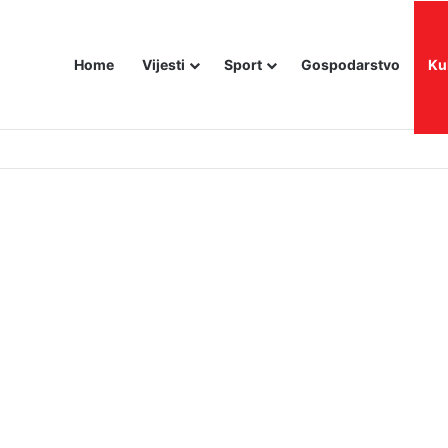
Home
Vijesti
Sport
Gospodarstvo
Ku
utniji način – još živom spalili su mu tijelo pred ostalim zarobljenicima lo