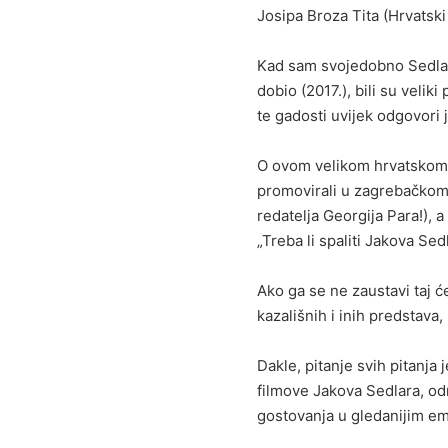
Josipa Broza Tita (Hrvatski
Kad sam svojedobno Sedlar
dobio (2017.), bili su velik
te gadosti uvijek odgovori je
O ovom velikom hrvatskom 
promovirali u zagrebačkom 
redatelja Georgija Para!), 
„Treba li spaliti Jakova Sed
Ako ga se ne zaustavi taj ć
kazališnih i inih predstava
Dakle, pitanje svih pitanja
filmove Jakova Sedlara, od
gostovanja u gledanijim e