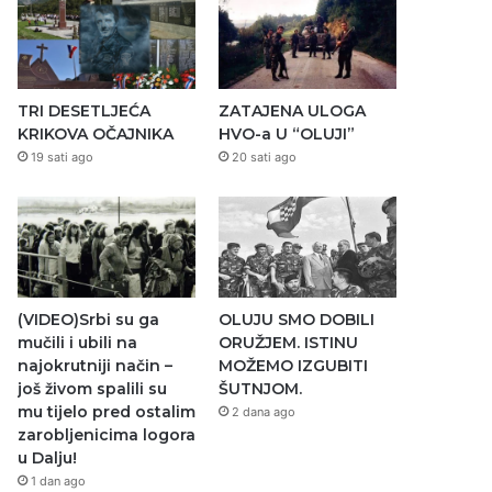
TRI DESETLJEĆA
ZATAJENA ULOGA
KRIKOVA OČAJNIKA
HVO-a U “OLUJI”
19 sati ago
20 sati ago
(VIDEO)Srbi su ga
OLUJU SMO DOBILI
mučili i ubili na
ORUŽJEM. ISTINU
najokrutniji način –
MOŽEMO IZGUBITI
još živom spalili su
ŠUTNJOM.
mu tijelo pred ostalim
2 dana ago
zarobljenicima logora
u Dalju!
1 dan ago