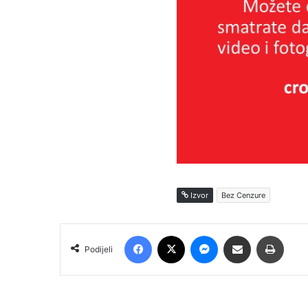
Izvor
Bez Cenzure
Facebook
X
Messenger
Podijeli putem E-maila
Printa
Podijeli