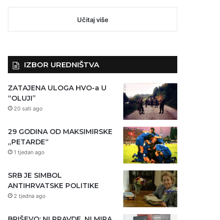
Učitaj više
IZBOR UREDNIŠTVA
ZATAJENA ULOGA HVO-a U
“OLUJI”
20 sati ago
29 GODINA OD MAKSIMIRSKE
„PETARDE“
1 tjedan ago
SRB JE SIMBOL
ANTIHRVATSKE POLITIKE
2 tjedna ago
BRIŠEVO: NI PRAVDE, NI MIRA