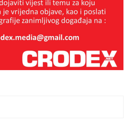
”Otok svijeta”-roman koji bi trebalo
uvrstiti kao obveznu lektiru u
hrvatske škole
Istina koju svijet mora čuti: film “260
Dana”, u režiji Jakova Sedlara.
Pogledajte trailer filma “260 dana”
6 stvari koje treba ukloniti iz svog
govora
j
ISTARSKI PJESNIK MATE BALOTA
-MIJO MIRKOVIĆ