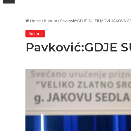
Home
/
Kultura
/
Pavković:GDJE SU FILMOVI JAKOVA 
Kultura
Pavković:GDJE 