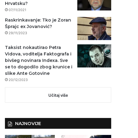
Hrvatsku?
07/11/2021
Raskrinkavanje: Tko je Zoran
Šprajc ex Jovanović?
29/11/2023
Taksist nokautirao Petra
Vidova, voditelja Faktografa i
bivšeg novinara Indexa. Sve
se to dogodilo zbog krunice i
slike Ante Gotovine
20/12/2023
Učitaj više
NAJNOVIJE