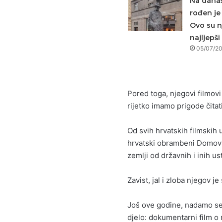
Na današ
rođen je 
Ovo su n
najljepši
05/07/2
Pored toga, njegovi filmovi 
rijetko imamo prigode čitat
Od svih hrvatskih filmskih 
hrvatski obrambeni Domovin
zemlji od državnih i inih u
Zavist, jal i zloba njegov je
Još ove godine, nadamo se
djelo: dokumentarni film o 