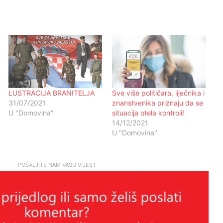
LUSTRACIJA BRANITELJA
Sve više političara, liječnika i
31/07/2021
znanstvenika priznaju da se
U "Domovina"
situacija otela kontroli!
14/12/2021
U "Domovina"
POŠALJITE NAM VAŠU VIJEST