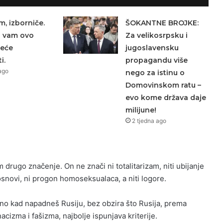
m, izborniče.
ŠOKANTNE BROJKE:
a vam ovo
Za velikosrpsku i
neće
jugoslavensku
i.
propagandu više
ago
nego za istinu o
Domovinskom ratu –
evo kome država daje
milijune!
2 tjedna ago
 drugo značenje. On ne znači ni totalitarizam, niti ubijanje
 osnovi, ni progon homoseksualaca, a niti logore.
no kad napadneš Rusiju, bez obzira što Rusija, prema
acizma i fašizma, najbolje ispunjava kriterije.