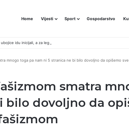
Home
Vijesti
Sport
Gospodarstvo
Ku
bojice idu inicijali, a za legendu Darija Šimića lisice i medijski linč
tra mnogo toga pa nam ni 5 stranica ne bi bilo dovoljno da opišemo sve
 fašizmom smatra mn
bi bilo dovoljno da op
 fašizmom