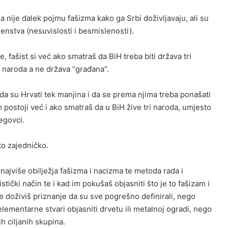
nije dalek pojmu fašizma kako ga Srbi doživljavaju, ali su
enstva (nesuvislosti i besmislenosti).
, fašist si već ako smatraš da BiH treba biti država tri
a naroda a ne država “građana”.
da su Hrvati tek manjina i da se prema njima treba ponašati
postoji već i ako smatraš da u BiH žive tri naroda, umjesto
egovci.
to zajedničko.
 najviše obilježja fašizma i nacizma te metoda rada i
stički način te i kad im pokušaš objasniti što je to fašizam i
ne doživiš priznanje da su sve pogrešno definirali, nego
lementarne stvari objasniti drvetu ili metalnoj ogradi, nego
h ciljanih skupina.