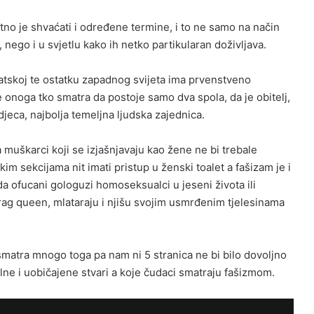
bitno je shvaćati i određene termine, i to ne samo na način
 nego i u svjetlu kako ih netko partikularan doživljava.
rvatskoj te ostatku zapadnog svijeta ima prvenstveno
 onoga tko smatra da postoje samo dva spola, da je obitelj,
jeca, najbolja temeljna ljudska zajednica.
 muškarci koji se izjašnjavaju kao žene ne bi trebale
im sekcijama nit imati pristup u ženski toalet a fašizam je i
a ofucani gologuzi homoseksualci u jeseni života ili
drag queen, mlataraju i njišu svojim usmrđenim tjelesinama
atra mnogo toga pa nam ni 5 stranica ne bi bilo dovoljno
e i uobičajene stvari a koje čudaci smatraju fašizmom.