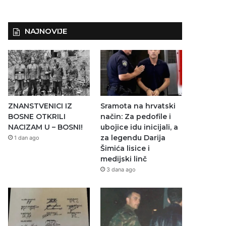
NAJNOVIJE
ZNANSTVENICI IZ
Sramota na hrvatski
BOSNE OTKRILI
način: Za pedofile i
NACIZAM U – BOSNI!
ubojice idu inicijali, a
za legendu Darija
1 dan ago
Šimića lisice i
medijski linč
3 dana ago