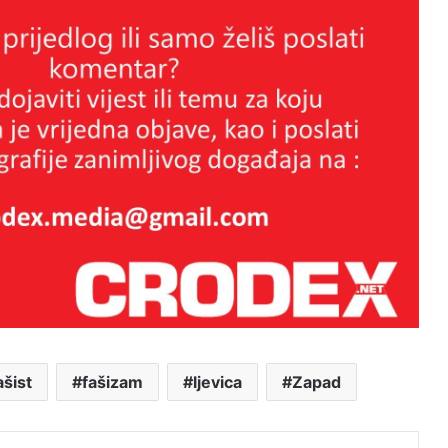
DAN ŽELJKOVE I DENISOVE
ARMIJE – IZMIŠLJENA
OBLJETNICA IZMIŠLJENE
POVIJESTI
25 GODINA OD TENKOVSKOG
UPADA U HERCEGOVAČKU
BANKU I POČETKA
DEKONSTITUIRANJA HRVATA
HERCEG-BOSNE !!
Autizam se gotovo utrostručio kod
djece i mladih u posljednjem
ašist
fašizam
ljevica
Zapad
desetljeću – istraživači pokušavaju
objasniti zašto
Još jedna iluzija kontrole u državi
j