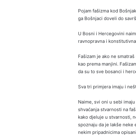
Pojam fašizma kod Bošnjaka 
ga Bošnjaci doveli do savrš
U Bosni i Hercegovini naime
ravnopravna i konstitutivn
Fašizam je ako ne smatraš 
kao prema manjini. Fašizam 
da su to sve bosanci i herc
Sva tri primjera imaju i neš
Naime, svi oni u sebi imaju
shvaćanja stvarnosti na faši
kako djeluje u stvarnosti, 
spoznaju da je lakše neke e
nekim pripadnicima opisani