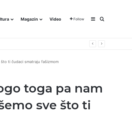
Sidebar
Traži
ltura
Magazin
Video
Follow
 što ti čudaci smatraju fašizmom
ogo toga pa nam
išemo sve što ti