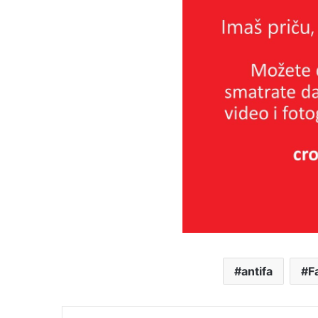
antifa
F
Facebook
X
Messenger
Podijeli putem E-maila
Printa