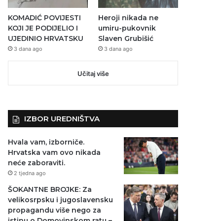
KOMADIĆ POVIJESTI
Heroji nikada ne
KOJI JE PODIJELIO I
umiru-pukovnik
UJEDINIO HRVATSKU
Slaven Grubišić
3 dana ago
3 dana ago
Učitaj više
IZBOR UREDNIŠTVA
Hvala vam, izborniče.
Hrvatska vam ovo nikada
neće zaboraviti.
2 tjedna ago
ŠOKANTNE BROJKE: Za
velikosrpsku i jugoslavensku
propagandu više nego za
istinu o Domovinskom ratu –