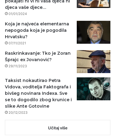
pokajati ni vi ni vaša djeca ni
djeca vaše djece…
01/01/2024
Koja je najveća elementarna
nepogoda koja je pogodila
Hrvatsku?
07/11/2021
Raskrinkavanje: Tko je Zoran
Šprajc ex Jovanović?
29/11/2023
Taksist nokautirao Petra
Vidova, voditelja Faktografa i
bivšeg novinara Indexa. Sve
se to dogodilo zbog krunice i
slike Ante Gotovine
20/12/2023
Učitaj više