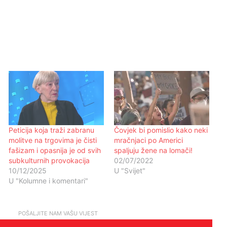
Peticija koja traži zabranu
Čovjek bi pomislio kako neki
molitve na trgovima je čisti
mračnjaci po Americi
fašizam i opasnija je od svih
spaljuju žene na lomači!
subkulturnih provokacija
02/07/2022
10/12/2025
U "Svijet"
U "Kolumne i komentari"
POŠALJITE NAM VAŠU VIJEST