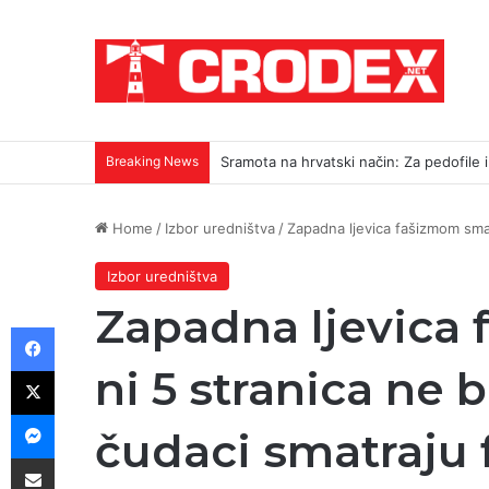
Breaking News
Sramota na hrvatski način: Za pedofile i u
Home
/
Izbor uredništva
/
Zapadna ljevica fašizmom sma
Izbor uredništva
Zapadna ljevica
Facebook
X
ni 5 stranica ne 
Messenger
čudaci smatraju
Podijeli putem E-maila