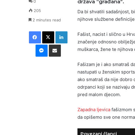
država “građana”.
0
205
Da bi shvatili sadašnjost, 
njihove službene definicije,
2 minutes read
Facebook
X
LinkedIn
Fašist, nacist i slično u H
značenje odnosno obilježje
Messenger
Podijeli putem E-maila
muškarca, žene te njihova d
Fašizam je i ako smatraš da
nastupati u ženskim sportsk
ako smatraš da nije dobro d
odrpanci koji se nazivaju 
pred malom djecom.
Zapadna ljevica
fašizmom sm
da opišemo sve one normaln
Povezani članci