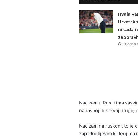
Hvala va
Hrvatsk
nikada 
zaboravit
2 tjedna 
Nacizam u Rusiji ima sasvim
na rasnoj ili kakvoj drugoj
Nacizam na ruskom, to je o
zapadnolijevim kriterijima n