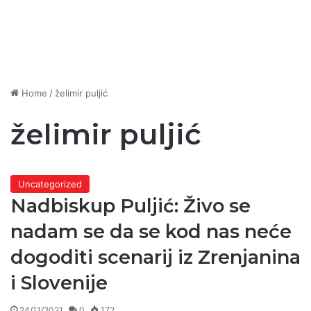
Home
/
želimir puljić
želimir puljić
Uncategorized
Nadbiskup Puljić: Živo se
nadam se da se kod nas neće
dogoditi scenarij iz Zrenjanina
i Slovenije
24/11/2021
0
172