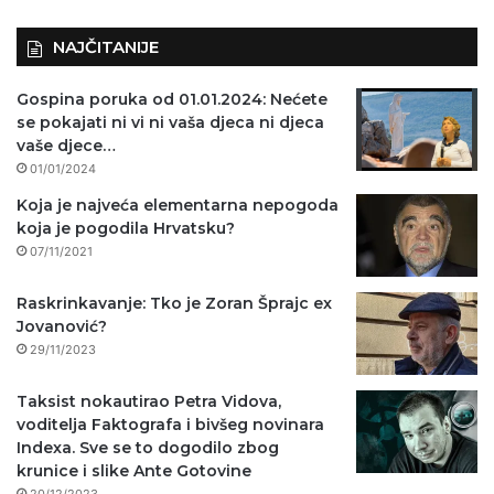
NAJČITANIJE
Gospina poruka od 01.01.2024: Nećete
se pokajati ni vi ni vaša djeca ni djeca
vaše djece…
01/01/2024
Koja je najveća elementarna nepogoda
koja je pogodila Hrvatsku?
07/11/2021
Raskrinkavanje: Tko je Zoran Šprajc ex
Jovanović?
29/11/2023
Taksist nokautirao Petra Vidova,
voditelja Faktografa i bivšeg novinara
Indexa. Sve se to dogodilo zbog
krunice i slike Ante Gotovine