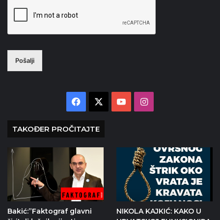
Pošalji
Facebook
X
YouTube
Instagram
TAKOĐER PROČITAJTE
Bakić:”Faktograf glavni
NIKOLA KAJKIĆ: KAKO U