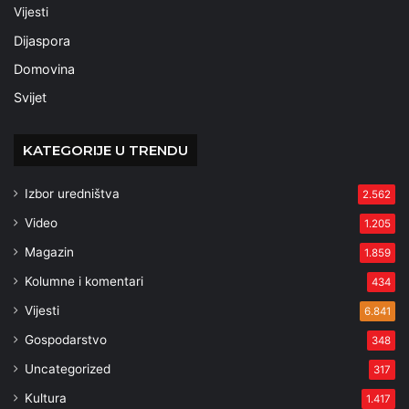
Vijesti
Dijaspora
Domovina
Svijet
KATEGORIJE U TRENDU
Izbor uredništva
2.562
Video
1.205
Magazin
1.859
Kolumne i komentari
434
Vijesti
6.841
Gospodarstvo
348
Uncategorized
317
Kultura
1.417