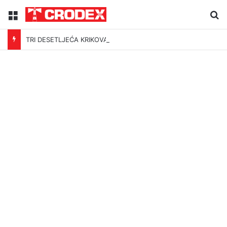
Menu
Tr
TRI DESETLJEĆA KRIKOVA OČAJNIKA