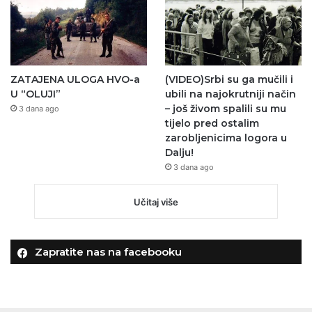
ZATAJENA ULOGA HVO-a
(VIDEO)Srbi su ga mučili i
U “OLUJI”
ubili na najokrutniji način
– još živom spalili su mu
3 dana ago
tijelo pred ostalim
zarobljenicima logora u
Dalju!
3 dana ago
Učitaj više
Zapratite nas na facebooku