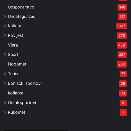
Gospodarstvo
348
Uncategorized
317
Kultura
1.417
Povijest
778
Vjera
489
Sport
387
Nogomet
206
Tenis
77
Borilački sportovi
26
Košarka
24
Ostali sportovi
9
Rukomet
7