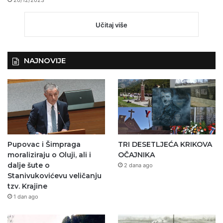
20/12/2023
Učitaj više
NAJNOVIJE
Pupovac i Šimpraga
TRI DESETLJEĆA KRIKOVA
moraliziraju o Oluji, ali i
OČAJNIKA
dalje šute o
2 dana ago
Stanivukovićevu veličanju
tzv. Krajine
1 dan ago