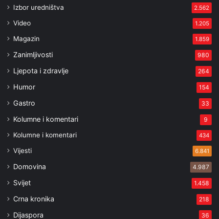
Izbor uredništva
2.562
Video
1.205
Magazin
1.859
Zanimljivosti
980
Ljepota i zdravlje
264
Humor
154
Gastro
33
Kolumne i komentari
9
Kolumne i komentari
434
Vijesti
6.841
Domovina
4.987
Svijet
1.458
Crna kronika
218
Dijaspora
36