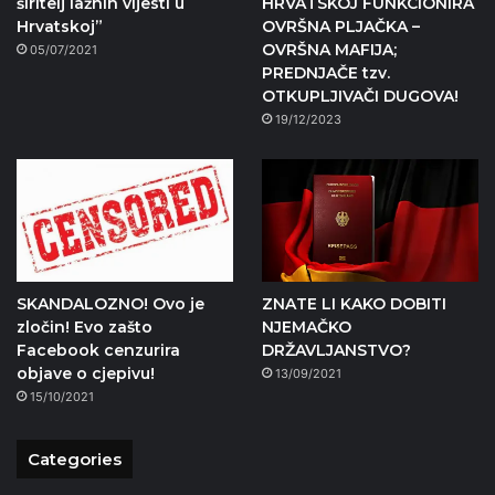
širitelj lažnih vijesti u
HRVATSKOJ FUNKCIONIRA
Hrvatskoj”
OVRŠNA PLJAČKA –
OVRŠNA MAFIJA;
05/07/2021
PREDNJAČE tzv.
OTKUPLJIVAČI DUGOVA!
19/12/2023
SKANDALOZNO! Ovo je
ZNATE LI KAKO DOBITI
zločin! Evo zašto
NJEMAČKO
Facebook cenzurira
DRŽAVLJANSTVO?
objave o cjepivu!
13/09/2021
15/10/2021
Categories