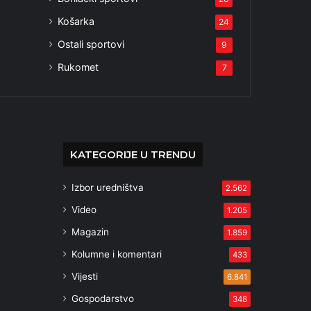
Košarka
24
Ostali sportovi
9
Rukomet
7
KATEGORIJE U TRENDU
Izbor uredništva
2.562
Video
1.205
Magazin
1.859
Kolumne i komentari
433
Vijesti
6.841
Gospodarstvo
348