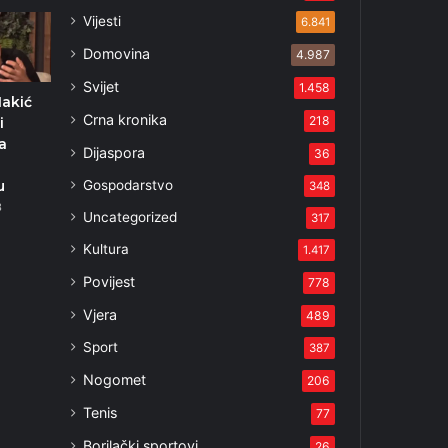
Vijesti
6.841
Domovina
4.987
Svijet
1.458
Nakić
Crna kronika
218
i
a
Dijaspora
36
Gospodarstvo
u
348
3
Uncategorized
317
Kultura
1.417
Povijest
778
Vjera
489
Sport
387
Nogomet
206
Tenis
77
Borilački sportovi
26