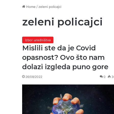
Home
/
zeleni policajci
zeleni policajci
Izbor uredništva
Mislili ste da je Covid
opasnost? Ovo što nam
dolazi izgleda puno gore
26/08/2022
0
3