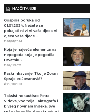
NAJČITANIJE
Gospina poruka od
01.01.2024: Nećete se
pokajati ni vi ni vaša djeca ni
djeca vaše djece…
01/01/2024
Koja je najveća elementarna
nepogoda koja je pogodila
Hrvatsku?
07/11/2021
Raskrinkavanje: Tko je Zoran
Šprajc ex Jovanović?
29/11/2023
Taksist nokautirao Petra
Vidova, voditelja Faktografa i
bivšeg novinara Indexa. Sve
se to dogodilo zbog krunice i