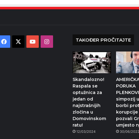
TAKOĐER PROČITAJTE
Facebook
X
YouTube
Instagram
Skandalozno!
AMERIČK
Raspala se
PORUKA
optužnica za
PLENKOVI
jedan od
simpozij u
najstrašnijih
borbi prot
zločina u
korupcije
Domovinskom
pozvali G
ratu!
umjesto n
12/03/2024
30/06/202