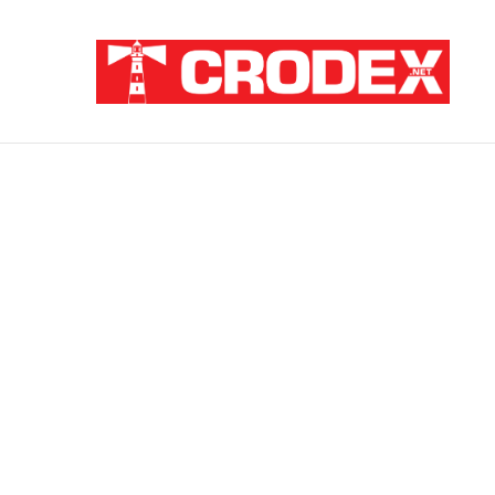
Breaking News
ZATAJENA ULOGA HVO-a U “OLUJI”