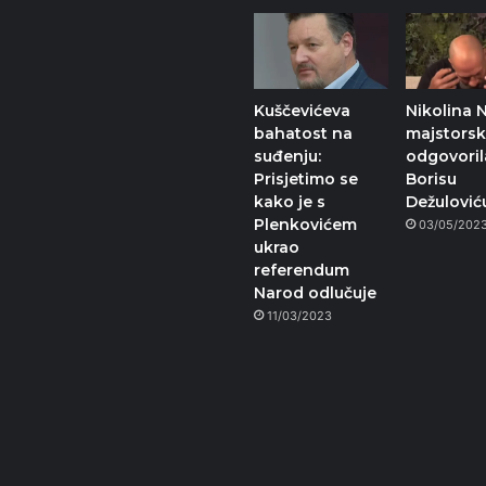
Kuščevićeva
Nikolina 
bahatost na
majstorsk
suđenju:
odgovoril
Prisjetimo se
Borisu
kako je s
Dežulović
Plenkovićem
03/05/202
ukrao
referendum
Narod odlučuje
11/03/2023