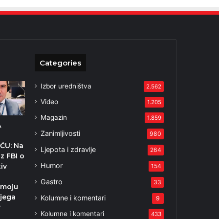
Categories
Izbor uredništva
2.562
Video
1.205
Magazin
1.859
A
Zanimljivosti
980
ĆU: Na
Ljepota i zdravlje
264
z FBI o
Humor
iv
154
Gastro
33
rmoju
jega
Kolumne i komentari
9
2
Kolumne i komentari
433