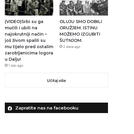
(VIDEO)Srbi su ga
OLUJU SMO DOBILI
mučili i ubili na
ORUŽJEM. ISTINU
najokrutniji način –
MOŽEMO IZGUBITI
još živom spalili su
ŠUTNJOM.
mu tijelo pred ostalim
2 dana ago
zarobljenicima logora
u Dalju!
1 dan ago
Učitaj više
Zapratite nas na facebooku