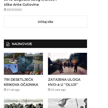
slike Ante Gotovine
20/12/2023
Učitaj više
NAJNOVIJE
TRI DESETLJEĆA
ZATAJENA ULOGA
KRIKOVA OČAJNIKA
HVO-a U “OLUJI”
21 sat ago
22 sata ago