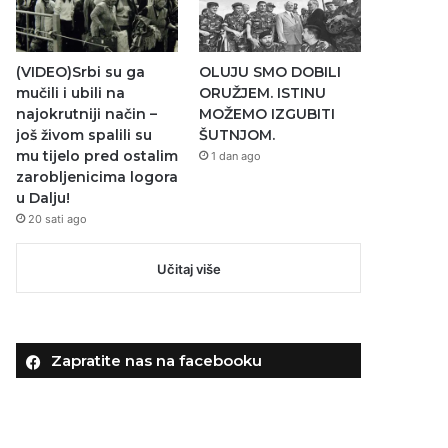
(VIDEO)Srbi su ga
OLUJU SMO DOBILI
mučili i ubili na
ORUŽJEM. ISTINU
najokrutniji način –
MOŽEMO IZGUBITI
još živom spalili su
ŠUTNJOM.
mu tijelo pred ostalim
1 dan ago
zarobljenicima logora
u Dalju!
20 sati ago
Učitaj više
Zapratite nas na facebooku