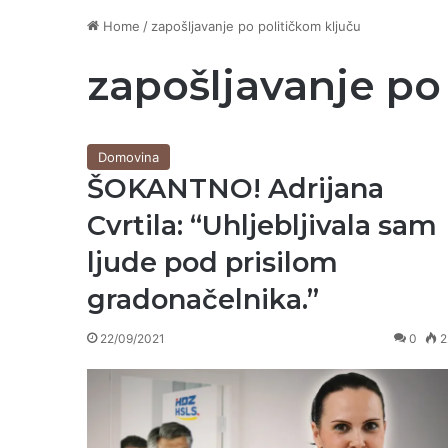
Home
/
zapošljavanje po političkom ključu
zapošljavanje po
Domovina
ŠOKANTNO! Adrijana
Cvrtila: “Uhljebljivala sam
ljude pod prisilom
gradonačelnika.”
22/09/2021
0
2