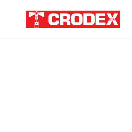
Breaking News
ZATAJENA ULOGA HVO-a U “OLUJI”