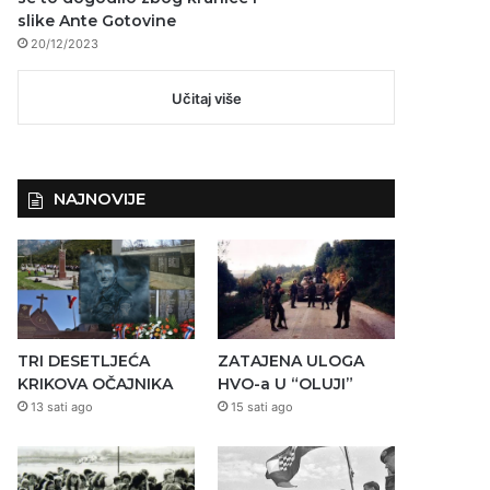
slike Ante Gotovine
20/12/2023
Učitaj više
NAJNOVIJE
TRI DESETLJEĆA
ZATAJENA ULOGA
KRIKOVA OČAJNIKA
HVO-a U “OLUJI”
13 sati ago
15 sati ago