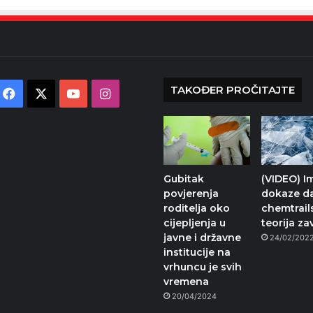
TAKOĐER PROČITAJTE
Facebook
X
YouTube
Instagram
Gubitak
(VIDEO) 
povjerenja
dokaze d
roditelja oko
chemtrails
cijepljenja u
teorija za
javne i državne
24/02/202
institucije na
vrhuncu je svih
vremena
20/04/2024