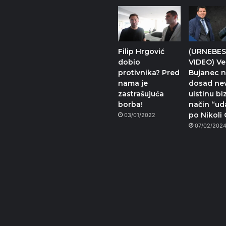
Filip Hrgović
(URNEBES
dobio
VIDEO) Ve
protivnika? Pred
Bujanec 
nama je
dosad nev
zastrašujuća
uistinu bi
borba!
način “ud
po Nikoli
03/01/2022
07/02/202