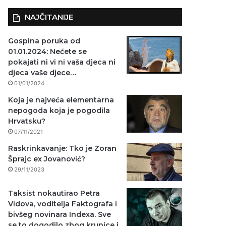
NAJČITANIJE
Gospina poruka od
01.01.2024: Nećete se
pokajati ni vi ni vaša djeca ni
djeca vaše djece…
01/01/2024
Koja je najveća elementarna
nepogoda koja je pogodila
Hrvatsku?
07/11/2021
Raskrinkavanje: Tko je Zoran
Šprajc ex Jovanović?
29/11/2023
Taksist nokautirao Petra
Vidova, voditelja Faktografa i
bivšeg novinara Indexa. Sve
se to dogodilo zbog krunice i