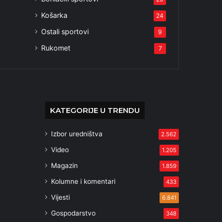
Košarka
24
Ostali sportovi
9
Rukomet
7
KATEGORIJE U TRENDU
Izbor uredništva
2.562
Video
1.205
Magazin
1.859
Kolumne i komentari
433
Vijesti
6.841
Gospodarstvo
348