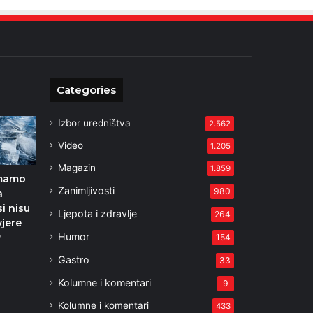
Categories
Izbor uredništva
2.562
Video
1.205
Magazin
1.859
Imamo
Zanimljivosti
980
a
i nisu
Ljepota i zdravlje
264
vjere
Humor
154
2
Gastro
33
Kolumne i komentari
9
Kolumne i komentari
433