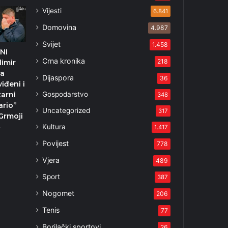
Vijesti
6.841
Domovina
4.987
Svijet
1.458
NI
Crna kronika
218
limir
na
Dijaspora
36
iđeni i
Gospodarstvo
zarni
348
ario”
Uncategorized
317
 Grmoji
Kultura
4
1.417
Povijest
778
Vjera
489
Sport
387
Nogomet
206
Tenis
77
Borilački sportovi
26