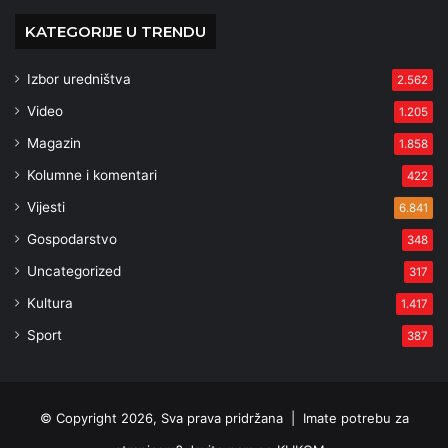
KATEGORIJE U TRENDU
Izbor uredništva
2.562
Video
1.205
Magazin
1.858
Kolumne i komentari
422
Vijesti
6.841
Gospodarstvo
348
Uncategorized
317
Kultura
1.417
Sport
387
© Copyright 2026, Sva prava pridržana |
Imate potrebu za