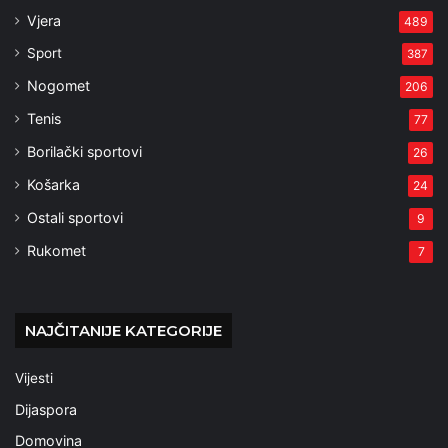
Vjera
489
Sport
387
Nogomet
206
Tenis
77
Borilački sportovi
26
Košarka
24
Ostali sportovi
9
Rukomet
7
NAJČITANIJE KATEGORIJE
Vijesti
Dijaspora
Domovina