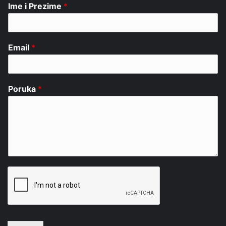
Ime i Prezime
*
Email
*
Poruka
*