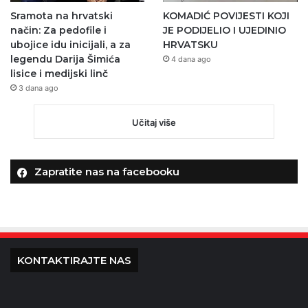
Sramota na hrvatski
KOMADIĆ POVIJESTI KOJI
način: Za pedofile i
JE PODIJELIO I UJEDINIO
ubojice idu inicijali, a za
HRVATSKU
legendu Darija Šimića
4 dana ago
lisice i medijski linč
3 dana ago
Učitaj više
Zapratite nas na facebooku
KONTAKTIRAJTE NAS