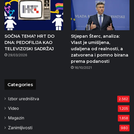
SOČNA TEMA? HRT DO
Stjepan Šterc, analiza:
DNA: PEDOFILIJA KAO
Vlast je umišljena,
TELEVIZIJSKI SADRŽAJ
udaljena od realnosti, a
zatvorena i pomno birana
29/03/2026
prema podanosti
16/10/2021
Categories
Izbor uredništva
2.562
Video
1.205
Magazin
1.858
Zanimljivosti
980