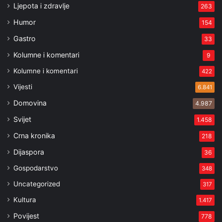
Ljepota i zdravlje
263
Humor
154
Gastro
33
Kolumne i komentari
9
Kolumne i komentari
422
Vijesti
6.841
Domovina
4.987
Svijet
1.458
Crna kronika
218
Dijaspora
36
Gospodarstvo
348
Uncategorized
317
Kultura
1.417
Povijest
778