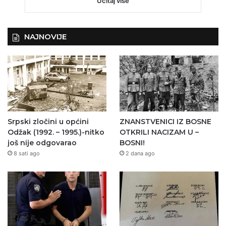
Učitaj više
NAJNOVIJE
Srpski zločini u općini
ZNANSTVENICI IZ BOSNE
Odžak (1992. – 1995.)-nitko
OTKRILI NACIZAM U –
još nije odgovarao
BOSNI!
8 sati ago
2 dana ago