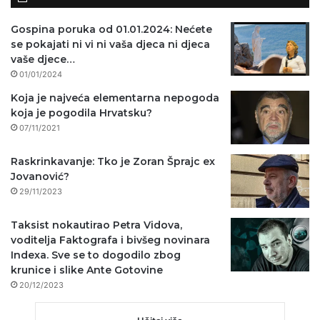
Gospina poruka od 01.01.2024: Nećete
se pokajati ni vi ni vaša djeca ni djeca
vaše djece…
01/01/2024
Koja je najveća elementarna nepogoda
koja je pogodila Hrvatsku?
07/11/2021
Raskrinkavanje: Tko je Zoran Šprajc ex
Jovanović?
29/11/2023
Taksist nokautirao Petra Vidova,
voditelja Faktografa i bivšeg novinara
Indexa. Sve se to dogodilo zbog
krunice i slike Ante Gotovine
20/12/2023