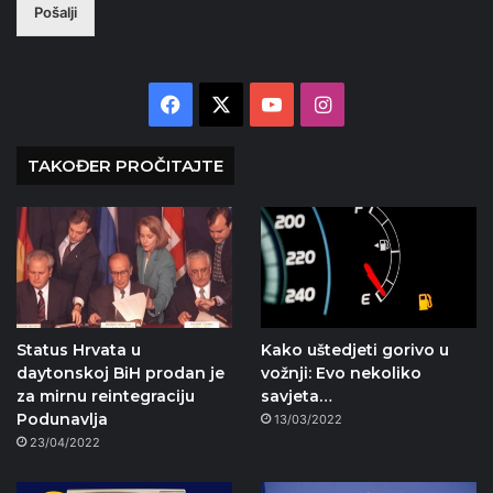
Pošalji
Facebook
X
YouTube
Instagram
TAKOĐER PROČITAJTE
Status Hrvata u
Kako uštedjeti gorivo u
daytonskoj BiH prodan je
vožnji: Evo nekoliko
za mirnu reintegraciju
savjeta…
Podunavlja
13/03/2022
23/04/2022