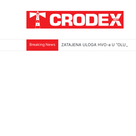
Breaking News
ZATAJENA ULOGA HVO-a U “OLUJI”