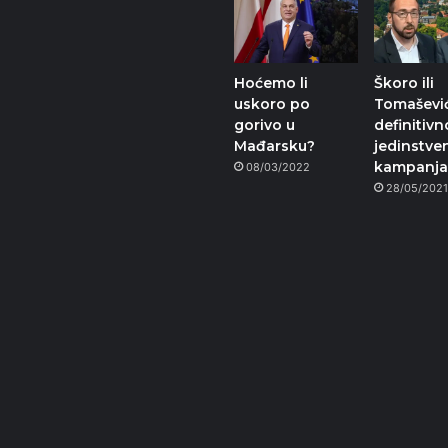
Hoćemo li
Škoro ili
uskoro po
Tomašević
gorivo u
definitivn
Mađarsku?
jedinstve
kampanja
08/03/2022
28/05/202