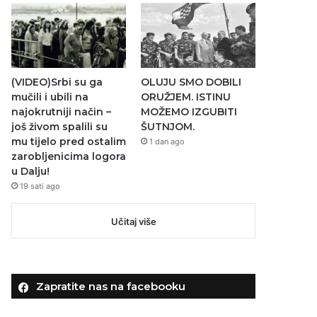
(VIDEO)Srbi su ga
OLUJU SMO DOBILI
mučili i ubili na
ORUŽJEM. ISTINU
najokrutniji način –
MOŽEMO IZGUBITI
još živom spalili su
ŠUTNJOM.
mu tijelo pred ostalim
1 dan ago
zarobljenicima logora
u Dalju!
19 sati ago
Učitaj više
Zapratite nas na facebooku