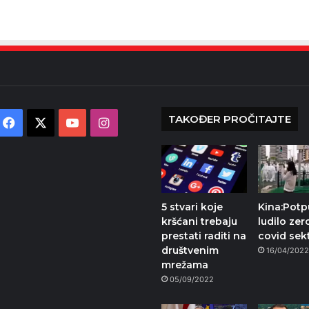
TAKOĐER PROČITAJTE
Facebook
X
YouTube
Instagram
5 stvari koje
Kina:Pot
kršćani trebaju
ludilo zer
prestati raditi na
covid sek
društvenim
16/04/202
mrežama
05/09/2022