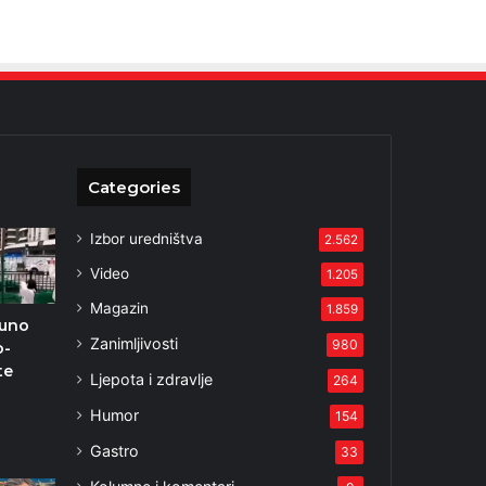
Categories
Izbor uredništva
2.562
Video
1.205
Magazin
1.859
puno
Zanimljivosti
980
o-
te
Ljepota i zdravlje
264
2
Humor
154
Gastro
33