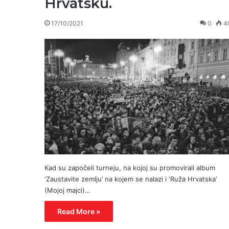
Hrvatsku.
17/10/2021
0
4
Kad su započeli turneju, na kojoj su promovirali album
‘Zaustavite zemlju’ na kojem se nalazi i ‘Ruža Hrvatska’
(Mojoj majci)…
Read More »