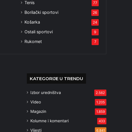
Tenis
77
Borilački sportovi
26
Košarka
24
Ostali sportovi
9
Rukomet
7
KATEGORIJE U TRENDU
Izbor uredništva
2.562
Video
1.205
Magazin
1.859
Kolumne i komentari
433
Vijesti
6.841