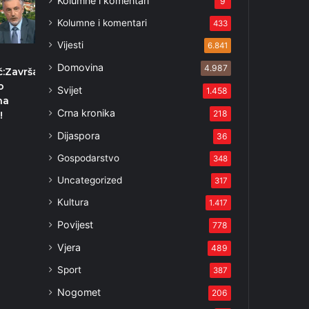
Kolumne i komentari
9
Kolumne i komentari
433
Vijesti
6.841
Domovina
4.987
:Završava
o
Svijet
1.458
na
Crna kronika
218
!
1
Dijaspora
36
Gospodarstvo
348
Uncategorized
317
Kultura
1.417
Povijest
778
Vjera
489
Sport
387
Nogomet
206