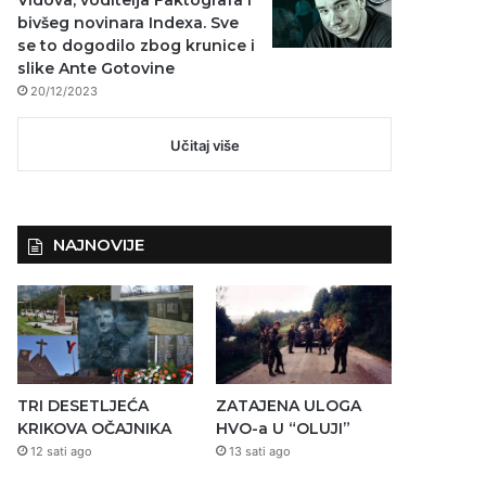
Vidova, voditelja Faktografa i
bivšeg novinara Indexa. Sve
se to dogodilo zbog krunice i
slike Ante Gotovine
20/12/2023
Učitaj više
NAJNOVIJE
TRI DESETLJEĆA
ZATAJENA ULOGA
KRIKOVA OČAJNIKA
HVO-a U “OLUJI”
12 sati ago
13 sati ago