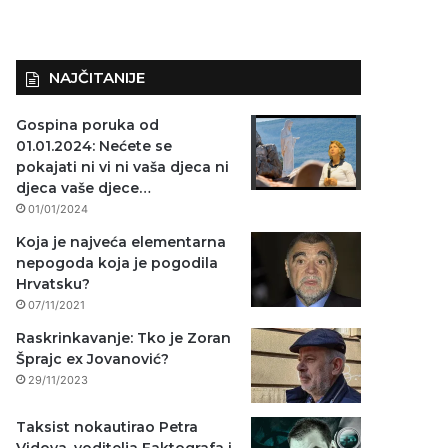
NAJČITANIJE
Gospina poruka od
01.01.2024: Nećete se
pokajati ni vi ni vaša djeca ni
djeca vaše djece…
01/01/2024
Koja je najveća elementarna
nepogoda koja je pogodila
Hrvatsku?
07/11/2021
Raskrinkavanje: Tko je Zoran
Šprajc ex Jovanović?
29/11/2023
Taksist nokautirao Petra