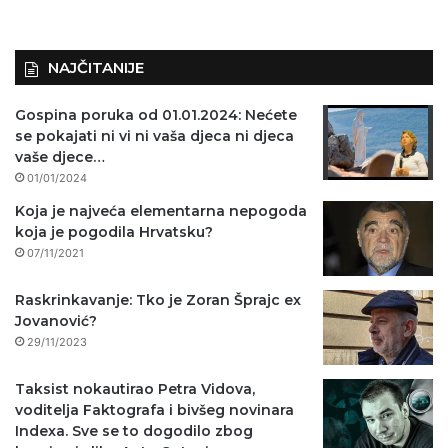
NAJČITANIJE
Gospina poruka od 01.01.2024: Nećete
se pokajati ni vi ni vaša djeca ni djeca
vaše djece…
01/01/2024
Koja je najveća elementarna nepogoda
koja je pogodila Hrvatsku?
07/11/2021
Raskrinkavanje: Tko je Zoran Šprajc ex
Jovanović?
29/11/2023
Taksist nokautirao Petra Vidova,
voditelja Faktografa i bivšeg novinara
Indexa. Sve se to dogodilo zbog