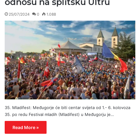
odnosu na splitsku Ultru
25/07/2024
0
1.088
35. Mladifest: Međugorje će biti centar svijeta od 1.- 6. kolovoza
35. po redu Festival mladih (Mladifest) u Međugorju je…
Read More »