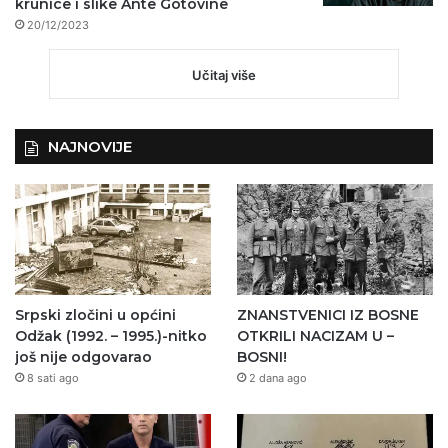
krunice i slike Ante Gotovine
20/12/2023
Učitaj više
NAJNOVIJE
Srpski zločini u općini
ZNANSTVENICI IZ BOSNE
Odžak (1992. – 1995.)-nitko
OTKRILI NACIZAM U –
još nije odgovarao
BOSNI!
8 sati ago
2 dana ago