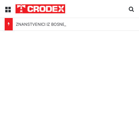
Menu
Tr
ZNANSTVENICI IZ BOSNE OTKRILI NACIZAM U – BOSNI!