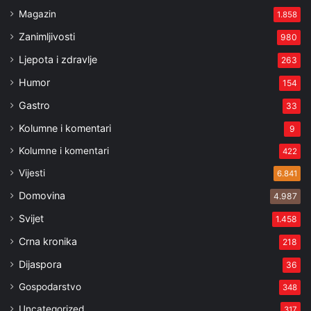
Magazin
1.858
Zanimljivosti
980
Ljepota i zdravlje
263
Humor
154
Gastro
33
Kolumne i komentari
9
Kolumne i komentari
422
Vijesti
6.841
Domovina
4.987
Svijet
1.458
Crna kronika
218
Dijaspora
36
Gospodarstvo
348
Uncategorized
317