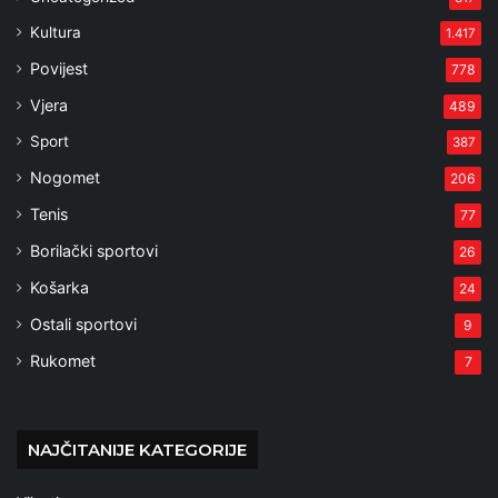
Kultura
1.417
Povijest
778
Vjera
489
Sport
387
Nogomet
206
Tenis
77
Borilački sportovi
26
Košarka
24
Ostali sportovi
9
Rukomet
7
NAJČITANIJE KATEGORIJE