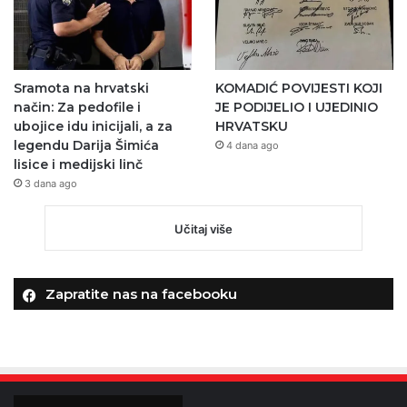
Sramota na hrvatski
KOMADIĆ POVIJESTI KOJI
način: Za pedofile i
JE PODIJELIO I UJEDINIO
ubojice idu inicijali, a za
HRVATSKU
legendu Darija Šimića
4 dana ago
lisice i medijski linč
3 dana ago
Učitaj više
Zapratite nas na facebooku