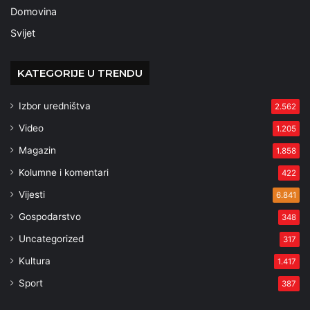
Domovina
Svijet
KATEGORIJE U TRENDU
Izbor uredništva
2.562
Video
1.205
Magazin
1.858
Kolumne i komentari
422
Vijesti
6.841
Gospodarstvo
348
Uncategorized
317
Kultura
1.417
Sport
387