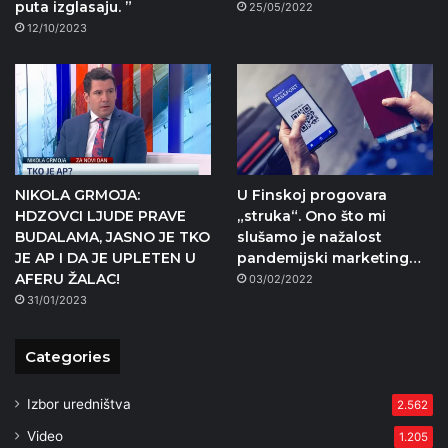
puta izglasaju. ”
25/05/2022
12/10/2023
NIKOLA GRMOJA:
U Finskoj progovara
HDZOVCI LJUDE PRAVE
„struka“. Ono što mi
BUDALAMA, JASNO JE TKO
slušamo je nažalost
JE AP I DA JE UPLETEN U
pandemijski marketing…
AFERU ŽALAC!
03/02/2022
31/01/2023
Categories
Izbor uredništva
2.562
Video
1.205