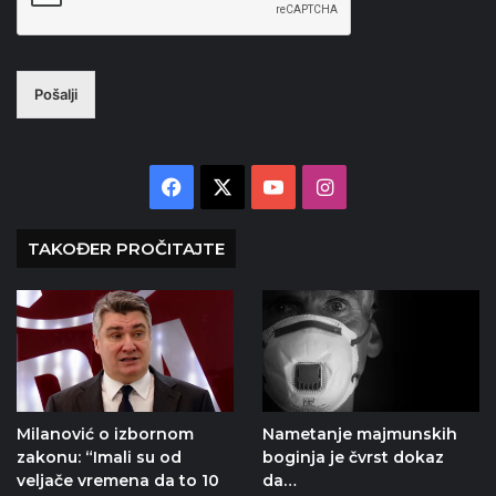
Pošalji
Facebook
X
YouTube
Instagram
TAKOĐER PROČITAJTE
Milanović o izbornom
Nametanje majmunskih
zakonu: “Imali su od
boginja je čvrst dokaz
veljače vremena da to 10
da…